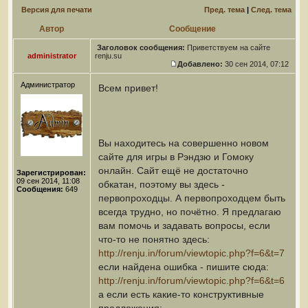
Версия для печати
Пред. тема
|
След. тема
Автор
Сообщение
Заголовок сообщения:
Приветствуем на сайте
administrator
renju.su
Добавлено:
30 сен 2014, 07:12
Администратор
Всем привет!
Вы находитесь на совершенно новом
сайте для игры в Рэндзю и Гомоку
онлайн. Сайт ещё не достаточно
Зарегистрирован:
09 сен 2014, 11:08
обкатан, поэтому вы здесь -
Сообщения:
649
первопроходцы. А первопроходцем быть
всегда трудно, но почётно. Я предлагаю
вам помочь и задавать вопросы, если
что-то не понятно здесь:
http://renju.in/forum/viewtopic.php?f=6&t=7
если найдена ошибка - пишите сюда:
http://renju.in/forum/viewtopic.php?f=6&t=6
а если есть какие-то конструктивные