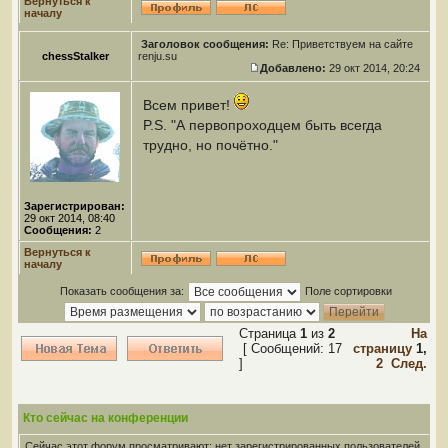
Вернуться к
началу
Заголовок сообщения:
Re: Приветствуем на сайте
chessStalker
renju.su
Добавлено:
29 окт 2014, 20:24
Всем привет!
P.S. "А первопроходцем быть всегда
трудно, но почётно."
Зарегистрирован:
29 окт 2014, 08:40
Сообщения:
2
Вернуться к
началу
Показать сообщения за:
Поле сортировки
Страница
1
из
2
На
[ Сообщений: 17
страницу
1
,
]
2
След.
Кто сейчас на конференции
Сейчас этот форум просматривают: нет зарегистрированных пользователей