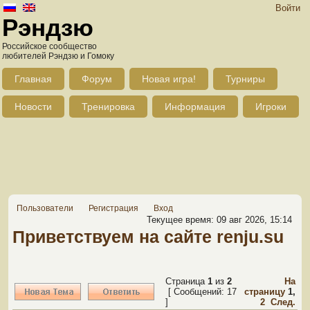
Войти
Рэндзю
Российское сообщество
любителей Рэндзю и Гомоку
Главная
Форум
Новая игра!
Турниры
Новости
Тренировка
Информация
Игроки
Пользователи
Регистрация
Вход
Текущее время: 09 авг 2026, 15:14
Приветствуем на сайте renju.su
Страница
1
из
2
На
[ Сообщений: 17
страницу
1
,
]
2
След.