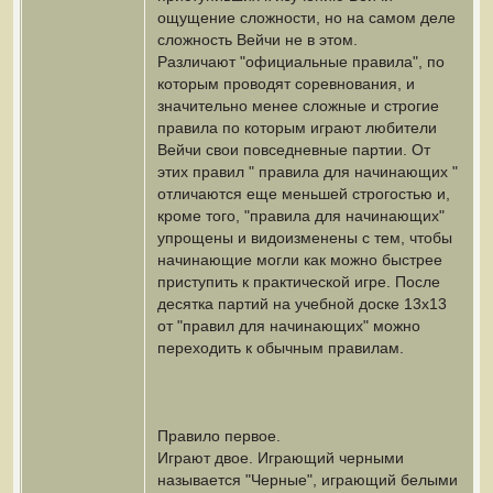
ощущение сложности, но на самом деле
сложность Вейчи не в этом.
Различают "официальные правила", по
которым проводят соревнования, и
значительно менее сложные и строгие
правила по которым играют любители
Вейчи свои повседневные партии. От
этих правил " правила для начинающих "
отличаются еще меньшей строгостью и,
кроме того, "правила для начинающих"
упрощены и видоизменены с тем, чтобы
начинающие могли как можно быстрее
приступить к практической игре. После
десятка партий на учебной доске 13х13
от "правил для начинающих" можно
переходить к обычным правилам.
Правило первоe.
Играют двое. Играющий черными
называется "Черные", играющий белыми