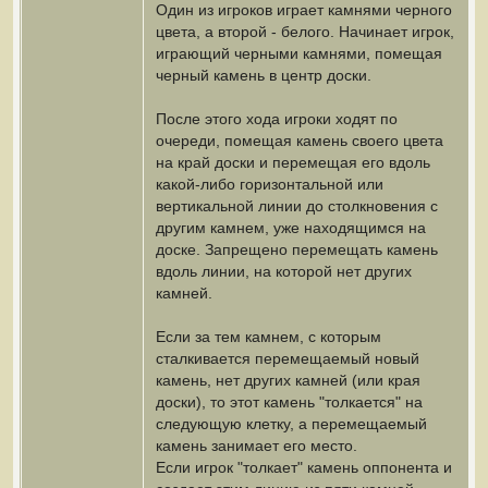
Один из игроков играет камнями черного
цвета, а второй - белого. Начинает игрок,
играющий черными камнями, помещая
черный камень в центр доски.
После этого хода игроки ходят по
очереди, помещая камень своего цвета
на край доски и перемещая его вдоль
какой-либо горизонтальной или
вертикальной линии до столкновения с
другим камнем, уже находящимся на
доске. Запрещено перемещать камень
вдоль линии, на которой нет других
камней.
Если за тем камнем, с которым
сталкивается перемещаемый новый
камень, нет других камней (или края
доски), то этот камень "толкается" на
следующую клетку, а перемещаемый
камень занимает его место.
Если игрок "толкает" камень оппонента и