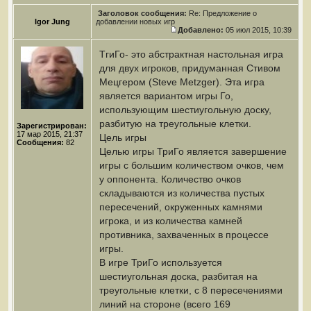
Заголовок сообщения:
Re: Предложение о
Igor Jung
добавлении новых игр
Добавлено:
05 июл 2015, 10:39
ТгиГо- это абстрактная настольная игра
для двух игроков, придуманная Стивом
Мецгером (Steve Metzger). Эта игра
является вариантом игры Го,
использующим шестиугольную доску,
разбитую на треугольные клетки.
Зарегистрирован:
17 мар 2015, 21:37
Цель игры
Сообщения:
82
Целью игры ТриГо является завершение
игры с большим количеством очков, чем
у оппонента. Количество очков
складываются из количества пустых
пересечений, окруженных камнями
игрока, и из количества камней
противника, захваченных в процессе
игры.
В игре ТриГо используется
шестиугольная доска, разбитая на
треугольные клетки, с 8 пересечениями
линий на стороне (всего 169