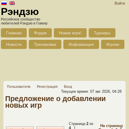
Войти
Рэндзю
Российское сообщество
любителей Рэндзю и Гомоку
Главная
Форум
Новая игра!
Турниры
Новости
Тренировка
Информация
Игроки
Пользователи
Регистрация
Вход
Текущее время: 07 авг 2026, 04:28
Предложение о добавлении
новых игр
Страница
2
из
На страницу
4
[