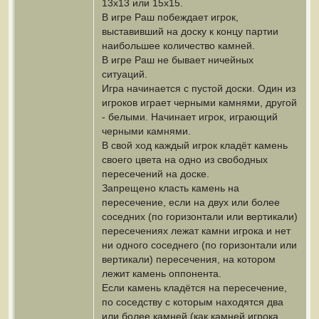
13x13 или 15x15.
В игре Раш побеждает игрок,
выставивший на доску к концу партии
наибольшее количество камней.
В игре Раш не бывает ничейных
ситуаций.
Игра начинается с пустой доски. Один из
игроков играет черными камнями, другой
- белыми. Начинает игрок, играющий
черными камнями.
В свой ход каждый игрок кладёт камень
своего цвета на одно из свободных
пересечений на доске.
Запрещено класть камень на
пересечение, если на двух или более
соседних (по горизонтали или вертикали)
пересечениях лежат камни игрока и нет
ни одного соседнего (по горизонтали или
вертикали) пересечения, на котором
лежит камень оппонента.
Если камень кладётся на пересечение,
по соседству с которым находятся два
или более камней (как камней игрока,