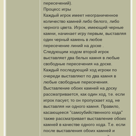
пересечений).
Процесс игры
Каждый игрок имеет неограниченное
количество камней либо белого, либо
черного цвета. Игрок, имеющий черные
камни, начинает игру первым, выставляя
один черный камень в любое
пересечение линий на доске .
Следующим ходом второй игрок
выставляет два белых камня в любые
свободные пересечения на доске.
Каждый последующий ход игроки по
очереди выставляют по два камня в
любые свободные пересечения.
Выставление обоих камней на доску
рассматривается, как один ход, т.е. если
игрок пасует, то он пропускает ход, не
выставляя ни одного камня. Правило,
касающееся "самоубийственного хода"
также рассматривает выставление обоих
камней в качестве одного хода. Т.е. если
после выставления обоих камней и