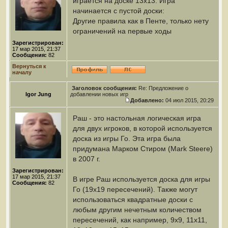
играется на доске 13x13. Игра
начинается с пустой доски:
Другие правила как в Пенте, только нету
ограничений на первые ходы
Зарегистрирован:
17 мар 2015, 21:37
Сообщения:
82
Вернуться к
началу
Заголовок сообщения:
Re: Предложение о
Igor Jung
добавлении новых игр
Добавлено:
04 июл 2015, 20:29
Раш - это настольная логическая игра
для двух игроков, в которой используется
доска из игры Го. Эта игра была
придумана Марком Стиром (Mark Steere)
в 2007 г.
Зарегистрирован:
17 мар 2015, 21:37
В игре Раш используется доска для игры
Сообщения:
82
Го (19x19 пересечений). Также могут
использоваться квадратные доски с
любым другим нечетным количеством
пересечений, как например, 9x9, 11x11,