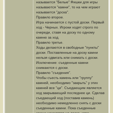
называется "Белые".Фишки для игры
называются "камни", то на чем играют
называется "доска".
Правило второе.
Игра начинается с пустой доски. Первый
ход - Черных. Игроки ходят строго по
очереди, ставя на доску по одному
камню за ход.
Правило третье.
Ходы делаются в свободные "пункты"
доски. Поставленные на доску камни
нельзя сдвигать или снимать с доски.
Исключение: съеденные камни
снимаются с доски.
Правило "съедения".
Чтобы съесть камень или "группу"
камней, необходимо "закрыть" у этих
камней все "ци". Съедающим является
ход закрывающий последнее ци. Сделав
съедающий ход (поставив камень)
необходимо немедленно снять с доски
съеденные камни. Пока съеденные