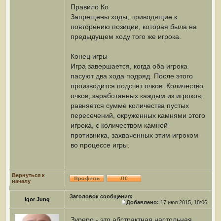
Правило Ко
Запрещены ходы, приводящие к
повторению позиции, которая была на
предыдущем ходу того же игрока.
Конец игры
Игра завершается, когда оба игрока
пасуют два хода подряд. После этого
производится подсчет очков. Количество
очков, заработанных каждым из игроков,
равняется сумме количества пустых
пересечений, окруженных камнями этого
игрока, с количеством камней
противника, захваченных этим игроком
во процессе игры.
Вернуться к
началу
Заголовок сообщения:
Igor Jung
Добавлено:
17 июл 2015, 18:06
Зуреро - это абстрактная настольная