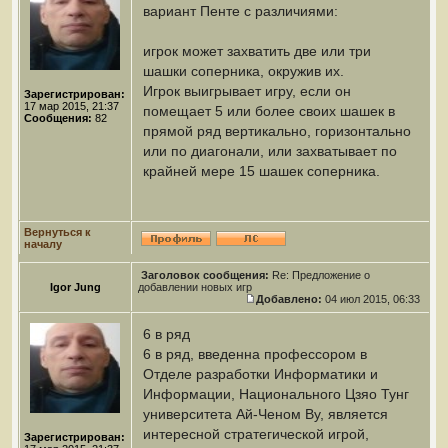
вариант Пенте с различиями:
игрок может захватить две или три
шашки соперника, окружив их.
Игрок выигрывает игру, если он
Зарегистрирован:
17 мар 2015, 21:37
помещает 5 или более своих шашек в
Сообщения:
82
прямой ряд вертикально, горизонтально
или по диагонали, или захватывает по
крайней мере 15 шашек соперника.
Вернуться к
началу
Заголовок сообщения:
Re: Предложение о
Igor Jung
добавлении новых игр
Добавлено:
04 июл 2015, 06:33
6 в ряд
6 в ряд, введенна профессором в
Отделе разработки Информатики и
Информации, Национального Цзяо Тунг
университета Ай-Ченом Ву, является
интересной стратегической игрой,
Зарегистрирован: