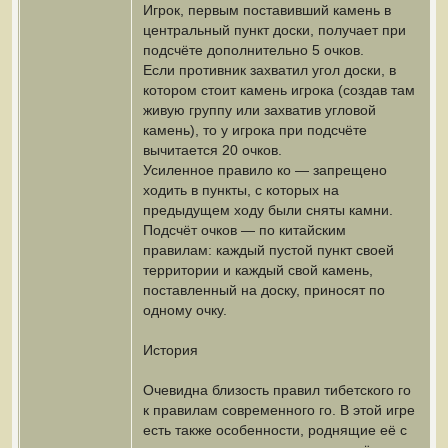
Игрок, первым поставивший камень в
центральный пункт доски, получает при
подсчёте дополнительно 5 очков.
Если противник захватил угол доски, в
котором стоит камень игрока (создав там
живую группу или захватив угловой
камень), то у игрока при подсчёте
вычитается 20 очков.
Усиленное правило ко — запрещено
ходить в пункты, с которых на
предыдущем ходу были сняты камни.
Подсчёт очков — по китайским
правилам: каждый пустой пункт своей
территории и каждый свой камень,
поставленный на доску, приносят по
одному очку.
История
Очевидна близость правил тибетского го
к правилам современного го. В этой игре
есть также особенности, роднящие её с