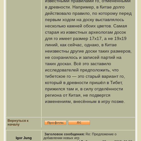
известными правилами го, отменёнными
в древности. Например, в Китае долго
действовало правило, по которому перед
первым ходом на доску выставлялось
несколько камней обоих цветов. Самая
старая из известных археологам досок
для го имеет размер 17х17, а не 19х19
линий, как сейчас, однако, в Китае
неизвестны другие доски таких размеров,
не сохранилось и записей партий на
таких досках. Всё это заставило
исследователей предположить, что
тибетское го — это старый вариант го,
который в древности пришёл в Тибет,
прижился там и, в силу отделённости
региона от Китая, не подвергся
изменениям, внесённым в игру позже.
Вернуться к
началу
Заголовок сообщения:
Re: Предложение о
Igor Jung
добавлении новых игр