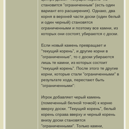
становится "ограниченным" (есть один
вариант его расширения). Однако, два
корня в верхней части доски (один белый
и один черный) становятся
ограниченными и поэтому все камни, из
которых они состоят, убираются с доски.
Если новый камень превращает и
"текущий корень", и другие корни в
"ограниченные", то с доски убираются
лишь те камни, из которых состоит
"текущий корень". После этого те другие
корни, которые стали "ограниченными" в
результате хода, перестают быть
"ограниченными":
Игрок добавляет черый камень
(помеченный белной точкой) к корню
вверху доски. "Текущий корень", белый
корень справа вверху и черный корень
внизу доски становятся
"ограниченными". Только камни,