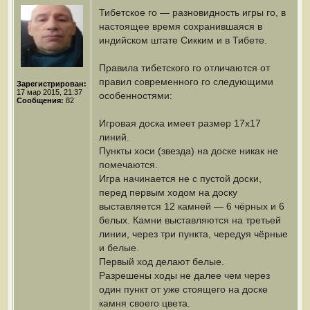
Тибетское го — разновидность игры го, в
настоящее время сохранившаяся в
индийском штате Сикким и в Тибете.
Правила тибетского го отличаются от
правил современного го следующими
Зарегистрирован:
17 мар 2015, 21:37
особенностями:
Сообщения:
82
Игровая доска имеет размер 17x17
линий.
Пункты хоси (звезда) на доске никак не
помечаются.
Игра начинается не с пустой доски,
перед первым ходом на доску
выставляется 12 камней — 6 чёрных и 6
белых. Камни выставляются на третьей
линии, через три пункта, чередуя чёрные
и белые.
Первый ход делают белые.
Разрешены ходы не далее чем через
один пункт от уже стоящего на доске
камня своего цвета.