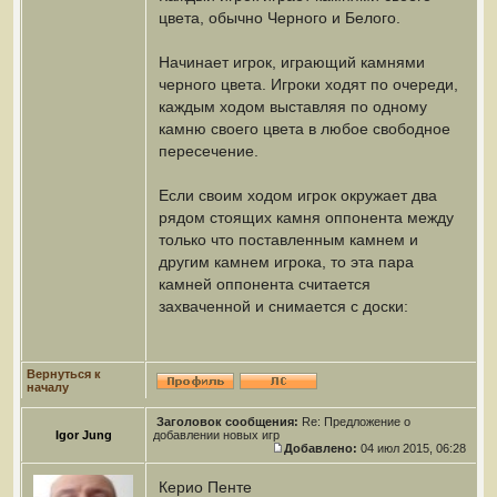
цвета, обычно Черного и Белого.
Начинает игрок, играющий камнями
черного цвета. Игроки ходят по очереди,
каждым ходом выставляя по одному
камню своего цвета в любое свободное
пересечение.
Если своим ходом игрок окружает два
рядом стоящих камня оппонента между
только что поставленным камнем и
другим камнем игрока, то эта пара
камней оппонента считается
захваченной и снимается с доски:
Вернуться к
началу
Заголовок сообщения:
Re: Предложение о
Igor Jung
добавлении новых игр
Добавлено:
04 июл 2015, 06:28
Керио Пенте