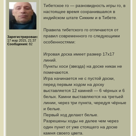
Тибетское го — разновидность игры го, в
настоящее время сохранившаяся в
индийском штате Сикким и в Тибете.
Правила тибетского го отличаются от
правил современного го следующими
Зарегистрирован:
17 мар 2015, 21:37
особенностями:
Сообщения:
82
Игровая доска имеет размер 17x17
линий.
Пункты хоси (звезда) на доске никак не
помечаются.
Игра начинается не с пустой доски,
перед первым ходом на доску
выставляется 12 камней — 6 чёрных и 6
белых. Камни выставляются на третьей
линии, через три пункта, чередуя чёрные
и белые.
Первый ход делают белые.
Разрешены ходы не далее чем через
один пункт от уже стоящего на доске
камня своего цвета.