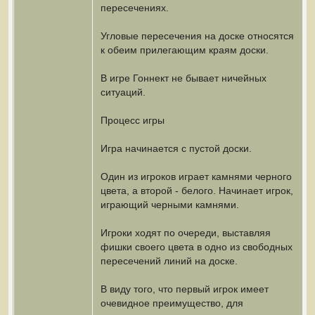
пересечениях.
Угловые пересечения на доске относятся
к обеим прилегающим краям доски.
В игре Гоннект не бывает ничейных
ситуаций.
Процесс игры
Игра начинается с пустой доски.
Один из игроков играет камнями черного
цвета, а второй - белого. Начинает игрок,
играющий черными камнями.
Игроки ходят по очереди, выставляя
фишки своего цвета в одно из свободных
пересечений линий на доске.
В виду того, что первый игрок имеет
очевидное преимущество, для