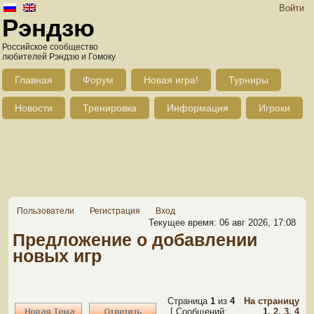
Войти
Рэндзю
Российское сообщество
любителей Рэндзю и Гомоку
Главная
Форум
Новая игра!
Турниры
Новости
Тренировка
Информация
Игроки
Пользователи
Регистрация
Вход
Текущее время: 06 авг 2026, 17:08
Предложение о добавлении
новых игр
Страница
1
из
4
На страницу
[ Сообщений:
1
,
2
,
3
,
4