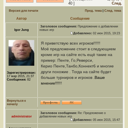
40 ]
След.
Версия для печати
Пред. тема
|
След. тема
Автор
Сообщение
Заголовок сообщения:
Предложение о добавлении
Igor Jung
новых игр
Добавлено:
02 июн 2015, 19:23
Я приветствую всех игроков!!!!!!
Моё предложение стоит в следующием
кроме игр на сайте есть ещё такие на
пример: Пенте, Го,Реверси,
Керио Пенте,Танбо,Коннект6 и многие
други похожие . Тогда на сайте будет
Зарегистрирован:
17 мар 2015, 21:37
больше турниров и игроков
.Ваше
Сообщения:
82
мнение!!!!
!!
Вернуться к
началу
Заголовок сообщения:
Re: Предложение о
administrator
добавлении новых игр
Добавлено:
05 июн 2015, 15:47