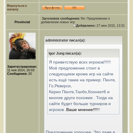
Вернуться к
началу
Заголовок сообщения:
Re: Предложение о
Provincial
добавлении новых игр
Добавлено:
27 июн 2015, 13:31
administrator писал(а):
Igor Jung писал(а):
Я приветствую всех игроков!!!!!!
Зарегистрирован:
Моё предложение стоит в
11 ноя 2014, 20:03
следующием кроме игр на сайте
Сообщения:
20
есть ещё такие на пример: Пенте,
Го,Реверси,
Керио Пенте,Танбо,Коннект6 и
многие други похожие . Тогда на
сайте будет больше турниров и
игроков
.Ваше мнение!!!!
!!
Предложение хорошее. Это даже в