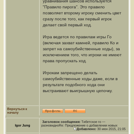
уравнивания шансов используется
"Правило пирога". Это правило
позволяет второму игроку сменить цвет
сразу после того, как первый игрок
делает свой первый ход.
Игра ведется по правилам игры Го
(включая захват камней, правило Ко и
запрет на самоубийственные ходы), за
исключением того, что игроки не имеют
права пропускать ход.
Игрокам запрещено делать
самоубийственные ходы даже, если в
результате подобного хода они
выстраивают выигрышную цепочку.
Вернуться к
началу
Заголовок сообщения:
Тибетское го —
Igor Jung
разновидноRe: Предложение о добавлении новых
Добавлено:
30 июн 2015, 21:05