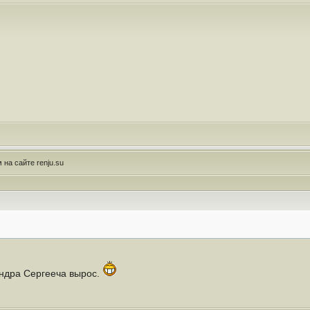
на сайте renju.su
андра Сергееча вырос.