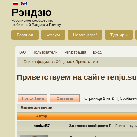
Рэндзю
Российское сообщество
любителей Рэндзю и Гомоку
Главная
Форум
Новая игра!
Турниры
FAQ
Пользователи
Регистрация
Вход
Список форумов
‹
Общение
‹
Приветствие
Приветствуем на сайте renju.su
Страница
2
из
2
[ Сообщени
Версия для печати
Автор
romkad57
Заголовок сообщения:
Re: Приветствуем 