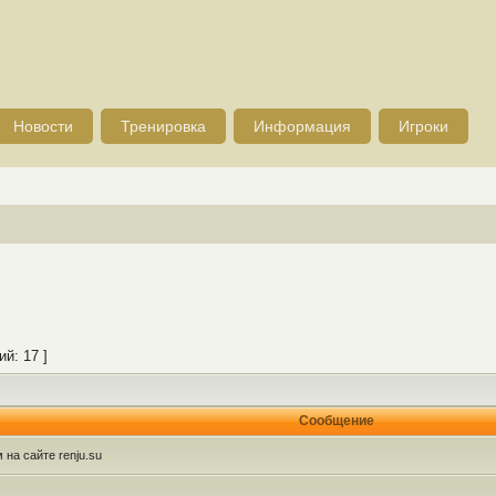
Новости
Тренировка
Информация
Игроки
й: 17 ]
Сообщение
на сайте renju.su