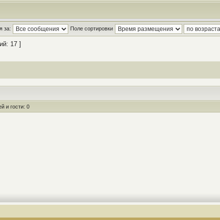
 за:
Поле сортировки
й: 17 ]
 и гости: 0