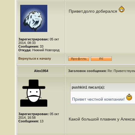
Привет.долго добирался
Зарегистрирован:
05 окт
2014, 08:33
Сообщения:
33
Откуда:
Нижний Новгород
Вернуться к началу
Alex1954
Заголовок сообщения:
Re: Приветствуем 
pushkin1 писал(а):
Привет честной компании!
Зарегистрирован:
05 окт
2014, 16:58
Какой большой плавник у Алекс
Сообщения:
13