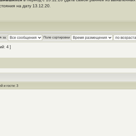
стояния на дату 13.12.20.
 за:
Поле сортировки
й: 4 ]
 и гости: 3