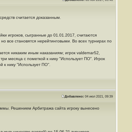
средств считается доказанным.
йки игроков, сыгранные до 01.01.2017, считаются
 но все становятся нерейтинговыми. Во всех турнирах по
гается никаким иным наказаниям; игрок valdemar52,
три месяца с пометкой к нику "Использует ПО". Игрок
й к нику "Использует ПО".
Добавлено:
04 июл 2021, 09:39
аммы. Решением Арбитража сайта игроку вынесено
в жульничестве партий) по 15.06.21 турниров.