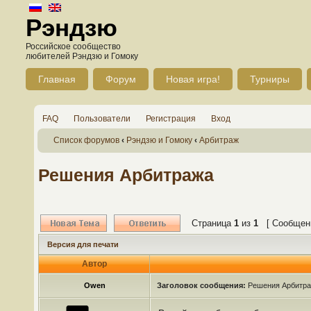
Рэндзю
Российское сообщество
любителей Рэндзю и Гомоку
Главная
Форум
Новая игра!
Турниры
FAQ
Пользователи
Регистрация
Вход
Список форумов
‹
Рэндзю и Гомоку
‹
Арбитраж
Решения Арбитража
Страница
1
из
1
[ Сообщени
Версия для печати
Автор
Owen
Заголовок сообщения:
Решения Арбитр