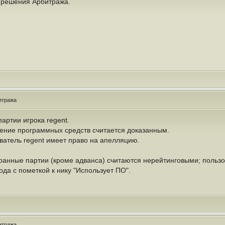
я решения Арбитража.
итража
ртии игрока regent.
ение программных средств считается доказанным.
ователь regent имеет право на апелляцию.
ыгранные партии (кроме адванса) считаются нерейтинговыми; поль
ода с пометкой к нику "Использует ПО".
итража