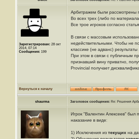
Арбитражем были рассмотрены пар
Во всех трех (либо по материал
Все трое игроков согласно стат
В связи с массовым использовани
недействительными. Чтобы не пор
Зарегистрирован:
28 окт
2014, 07:14
классике (не адванс) результаты
Сообщения:
199
При этом в связи с публичным пр
признавший вину приватно, полу
Provincial получает дисквалифик
Вернуться к началу
shaurma
Заголовок сообщения:
Re: Решения Арб
Игрок "Валентин Алексеев" был
наказание в виде:
1) Исключения из
текущих
на да
2) Обнуления результатов
заве