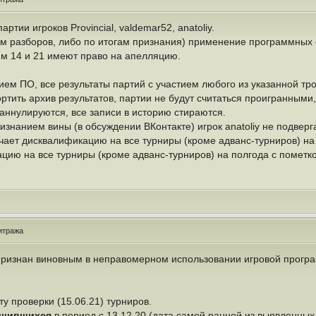
тии игроков Provincial, valdemar52, anatoliy.
ам разборов, либо по итогам признания) применение программных 
ьям 14 и 21 имеют право на апелляцию.
ем ПО, все результаты партий с участием любого из указанной тро
тить архив результатов, партии не будут считаться проигранными,
 аннулируются, все записи в историю стираются.
изнанием вины (в обсуждении ВКонтакте) игрок anatoliy не подвер
чает дисквалификацию на все турниры (кроме адванс-турниров) на 
ацию на все турниры (кроме адванс-турниров) на полгода с пометко
итража
 признан виновным в неправомерном использовании игровой прогр
ту проверки (15.06.21) турниров.
ршившихся
в период с 13.12.20 (дата самой ранней из выявленных 