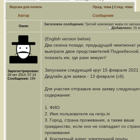
Версия для печати
Пред. тема
|
След. тема
Автор
Сообщение
Заголовок сообщения:
Третий чемпионат мира по заочно
Owen
Добавлено:
15 я
(English version below)
Два сезона позади, предыдущий чемпионат у
выиграли двое представителей Поднебесной,
показать им, где раки зимуют!
Запускаем следующий круг 15 февраля 2021 г
Зарегистрирован:
28 окт 2014, 07:14
Дедлайн для заявок - 13 февраля (сб).
Сообщения:
199
Для участия отправьте мне заявку следующег
содержания:
1. ФИО
2. Имя пользователя на renju.in
3. Город, страна проживания, а также ваше
гражданство, если оно не совпадает со стран
проживания
4. Контактный адрес электронной почты