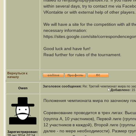
mailed to renjusignup@yandex.ru. If you have n
within several days, try to contact me via Faceb
VKontakte or with external help of other players.
We will have a site for the competition with all th
necessary information:
https://sites.google.com/site/correspondence
Good luck and have fun!
Read further for rules of the tournament.
Вернуться к
началу
Заголовок сообщения:
Re: Третий чемпионат мира по за
Owen
Добавлено:
15 
Положения чемпионата мира по заочному гом
Соревнование проводится в трех лигах: Высш
(группа А, 10 участников), Первой лиге (групп
12 участников в каждой), Второй лиге (группы 
далее - по мере необходимости). Размер груп
Зарегистрирован:
28 окт 2014, 07:14