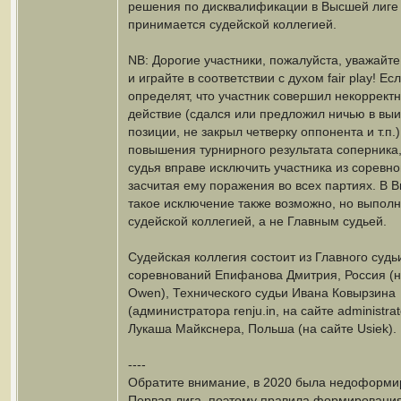
решения по дисквалификации в Высшей лиге
принимается судейской коллегией.
NB: Дорогие участники, пожалуйста, уважайте
и играйте в соответствии с духом fair play! Ес
определят, что участник совершил некоррект
действие (сдался или предложил ничью в вы
позиции, не закрыл четверку оппонента и т.п.
повышения турнирного результата соперника
судья вправе исключить участника из соревно
засчитая ему поражения во всех партиях. В 
такое исключение также возможно, но выпол
судейской коллегией, а не Главным судьей.
Судейская коллегия состоит из Главного судь
соревнований Епифанова Дмитрия, Россия (н
Owen), Технического судьи Ивана Ковырзина
(администратора renju.in, на сайте administrat
Лукаша Майкснера, Польша (на сайте Usiek).
----
Обратите внимание, в 2020 была недоформи
Первая лига, поэтому правила формировани