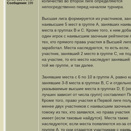
количество во Второй лиге определяются
Сообщения:
199
непосредственно перед началом турнира.
Высшая лига формируется из участников, за
наивысшие 5 мест в группе A, занявших наи
места в группах B и C. Кроме того, к ним доб
один игрок с наивысшим заочным рейтингом г
тех, кто прямого права участия в Высшей лиг
заработал. Места наследуются, то есть если,
участник, занявший 2 место в группе C, не по
на участие, то его место наследует занявший 
той же группе, и так далее.
Занявшие места с 6 по 10 в группе A, равно к
занявшие 3-8 места в группах B, C и отдельн
указываемые высшие места в группах D, E (к
лучших зависит от числа групп) составляют П
Кроме того, право участия в Первой лиге пол
менее двух участников с наивысшим заочным
гомоку из тех, кто заявился, но права участия
имеет (если таковые найдутся). Места также
наследуются; если места появляются из-за от
группе A, то они отдаются участникам с наи