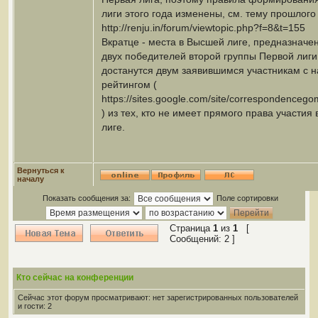
лиги этого года изменены, см. тему прошлого 
http://renju.in/forum/viewtopic.php?f=8&t=155
Вкратце - места в Высшей лиге, предназначе
двух победителей второй группы Первой лиги
достанутся двум заявившимся участникам с
рейтингом (
https://sites.google.com/site/correspondencego
) из тех, кто не имеет прямого права участия
лиге.
Вернуться к
началу
Показать сообщения за:
Поле сортировки
Страница
1
из
1
[
Сообщений: 2 ]
Кто сейчас на конференции
Сейчас этот форум просматривают: нет зарегистрированных пользователей
и гости: 2