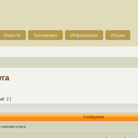
Новости
Тренировка
Информация
Игроки
уга
й: 2 ]
Сообщение
к платная услуга