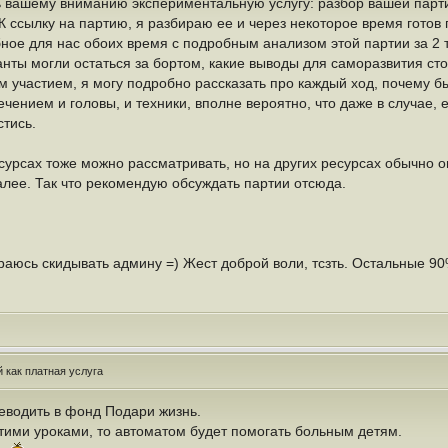
ь вашему вниманию экспериментальную услугу: разбор вашей партии
 ссылку на партию, я разбираю ее и через некоторое время готов 
бное для нас обоих время с подробным анализом этой партии за 2 
нты могли остаться за бортом, какие выводы для саморазвития стои
 участием, я могу подробно рассказать про каждый ход, почему бы
чением и головы, и техники, вполне вероятно, что даже в случае, 
стись.
есурсах тоже можно рассматривать, но на других ресурсах обычно 
лее. Так что рекомендую обсуждать партии отсюда.
араюсь скидывать админу =) Жест доброй воли, тсзть. Остальные 90
 как платная услуга
еводить в фонд Подари жизнь.
этими уроками, то автоматом будет помогать больным детям.