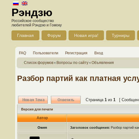
Рэндзю
Российское сообщество
любителей Рэндзю и Гомоку
Главная
Форум
Новая игра!
Турниры
FAQ
Пользователи
Регистрация
Вход
Список форумов
‹
Вопросы по сайту
‹
Объявления
Разбор партий как платная усл
Страница
1
из
1
[ Сообщени
Версия для печати
Автор
Owen
Заголовок сообщения:
Разбор партий ка