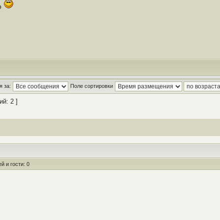
о
 за:
Поле сортировки
й: 2 ]
 и гости: 0