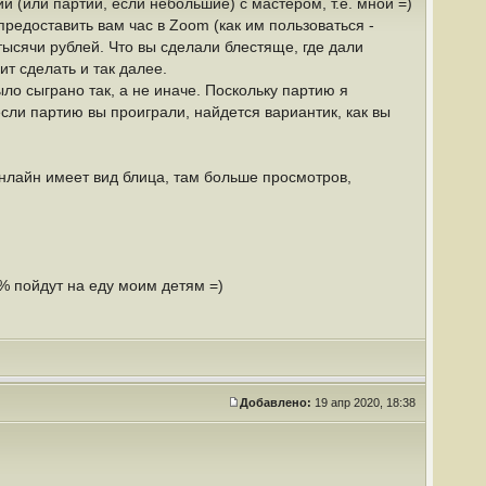
 (или партий, если небольшие) с мастером, т.е. мной =)
предоставить вам час в Zoom (как им пользоваться -
тысячи рублей. Что вы сделали блестяще, где дали
т сделать и так далее.
ло сыграно так, а не иначе. Поскольку партию я
если партию вы проиграли, найдется вариантик, как вы
онлайн имеет вид блица, там больше просмотров,
% пойдут на еду моим детям =)
Добавлено:
19 апр 2020, 18:38