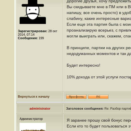
Дорогие друзья, хочу предложит
Вы скидываете мне в ПМ или в ВК
напишу, все очень просто) в удо
слабину, какие интересные вариа
Если еще эта партия была с моим
проанализирую всерьез, с привле
Зарегистрирован:
28 окт
2014, 07:14
могли выиграть или, скажем, спа
Сообщения:
199
В принципе, партии на других р
недодуманных моментов и так да
Будет интересно!
10% дохода от этой услуги пост
Вернуться к началу
administrator
Заголовок сообщения:
Re: Разбор партий
Администратор
Я заранее прошу свой бонус пер
Если кто то будет пользоваться 