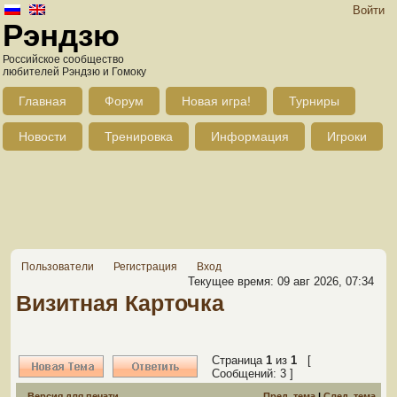
Войти
Рэндзю
Российское сообщество
любителей Рэндзю и Гомоку
Главная
Форум
Новая игра!
Турниры
Новости
Тренировка
Информация
Игроки
Пользователи
Регистрация
Вход
Текущее время: 09 авг 2026, 07:34
Визитная Карточка
Страница
1
из
1
[
Сообщений: 3 ]
Версия для печати
Пред. тема
|
След. тема