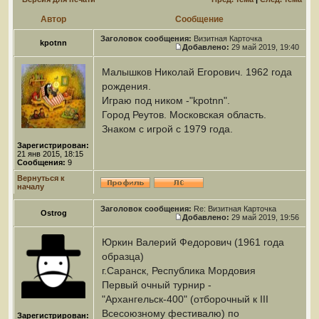
Автор
Сообщение
Заголовок сообщения:
Визитная Карточка
kpotnn
Добавлено:
29 май 2019, 19:40
Малышков Николай Егорович. 1962 года
рождения.
Играю под ником -"kpotnn".
Город Реутов. Московская область.
Знаком с игрой с 1979 года.
Зарегистрирован:
21 янв 2015, 18:15
Сообщения:
9
Вернуться к
началу
Заголовок сообщения:
Re: Визитная Карточка
Ostrog
Добавлено:
29 май 2019, 19:56
Юркин Валерий Федорович (1961 года
образца)
г.Саранск, Республика Мордовия
Первый очный турнир -
"Архангельск-400" (отборочный к III
Всесоюзному фестивалю) по
Зарегистрирован: