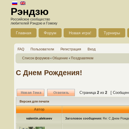
Рэндзю
Российское сообщество
любителей Рэндзю и Гомоку
Главная
Форум
Новая игра!
Турниры
FAQ
Пользователи
Регистрация
Вход
Список форумов
‹
Общение
‹
Поздравляем
С Днем Рождения!
Страница
2
из
2
[ Сообщени
Версия для печати
Автор
valentin.alekseev
Заголовок сообщения:
Re: С Днем Рожде