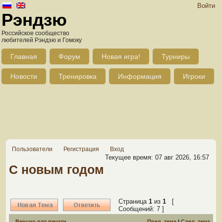
Войти
Рэндзю
Российское сообщество
любителей Рэндзю и Гомоку
Главная
Форум
Новая игра!
Турниры
Новости
Тренировка
Информация
Игроки
Пользователи
Регистрация
Вход
Текущее время: 07 авг 2026, 16:57
С новым годом
Страница
1
из
1
[
Сообщений: 7 ]
Версия для печати
Пред. тема
|
След. тема