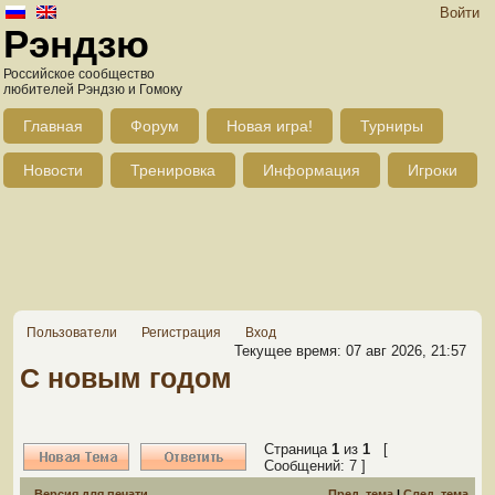
Войти
Рэндзю
Российское сообщество
любителей Рэндзю и Гомоку
Главная
Форум
Новая игра!
Турниры
Новости
Тренировка
Информация
Игроки
Пользователи
Регистрация
Вход
Текущее время: 07 авг 2026, 21:57
С новым годом
Страница
1
из
1
[
Сообщений: 7 ]
Версия для печати
Пред. тема
|
След. тема