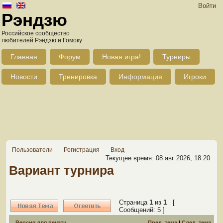
Войти
Рэндзю
Российское сообщество
любителей Рэндзю и Гомоку
Главная
Форум
Новая игра!
Турниры
Новости
Тренировка
Информация
Игроки
Пользователи
Регистрация
Вход
Текущее время: 08 авг 2026, 18:20
Вариант турнира
Страница
1
из
1
[
Сообщений: 5 ]
Версия для печати
Пред. тема
|
След. тема