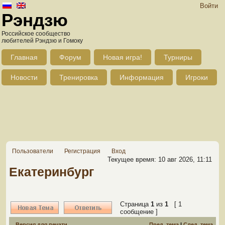
Войти
Рэндзю
Российское сообщество
любителей Рэндзю и Гомоку
Главная
Форум
Новая игра!
Турниры
Новости
Тренировка
Информация
Игроки
Пользователи
Регистрация
Вход
Текущее время: 10 авг 2026, 11:11
Екатеринбург
Страница
1
из
1
[ 1
сообщение ]
Версия для печати
Пред. тема
|
След. тема