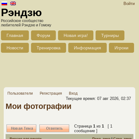
Войти
Рэндзю
Российское сообщество
любителей Рэндзю и Гомоку
Главная
Форум
Новая игра!
Турниры
Новости
Тренировка
Информация
Игроки
Пользователи
Регистрация
Вход
Текущее время: 07 авг 2026, 02:37
Мои фотографии
Страница
1
из
1
[ 1
сообщение ]
Версия для печати
Пред. тема
|
След. тема