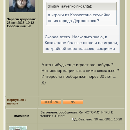
dmitriy_savenko писал(а):
а игроки из Казахстана случайно
Зарегистрирован:
не из города Державинск ?
23 ноя 2015, 10:12
Сообщения:
28
Скорее всего. Насколько знаю, в
Казахстане больше нигде и не играли,
по крайней мере массово, секциями
А кто нибудь еще играет где нибудь ?
Нет информации как с ними связаться ?
Интересно пообщаться через 30 лет ...
)))
Вернуться к
началу
Заголовок сообщения:
Re: ИСТОРИЯ ИГРЫ В
marsianin
НАШЕЙ СТРАНЕ.
Добавлено:
30 мар 2016, 16:20