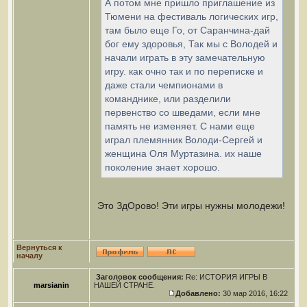
А потом мне пришло приглашение из
Тюмени на фестиваль логических игр,
там было еще Го, от Саранчина-дай
бог ему здоровья, Так мы с Володей и
начали играть в эту замечательную
игру. как очно так и по переписке и
даже стали чемпионами в
команднике, или разделили
первенство со шведами, если мне
память не изменяет. С нами еще
играл племянник Володи-Сергей и
женщина Оля Муртазина. их наше
поколение знает хорошо.
Это ЗдОрово! Эти игры нужны молодежи!
Вернуться к
началу
Заголовок сообщения:
Re: ИСТОРИЯ ИГРЫ В
marsianin
НАШЕЙ СТРАНЕ.
Добавлено:
30 мар 2016, 16:22