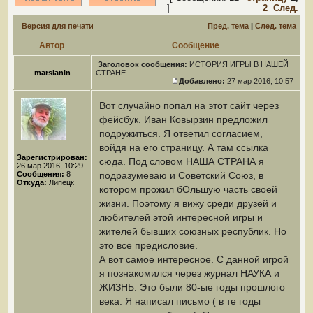
]
2
След.
Версия для печати
Пред. тема
|
След. тема
Автор
Сообщение
Заголовок сообщения:
ИСТОРИЯ ИГРЫ В НАШЕЙ
marsianin
СТРАНЕ.
Добавлено:
27 мар 2016, 10:57
Вот случайно попал на этот сайт через
фейсбук. Иван Ковырзин предложил
подружиться. Я ответил согласием,
войдя на его страницу. А там ссылка
Зарегистрирован:
сюда. Под словом НАША СТРАНА я
26 мар 2016, 10:29
Сообщения:
8
подразумеваю и Советский Союз, в
Откуда:
Липецк
котором прожил бОльшую часть своей
жизни. Поэтому я вижу среди друзей и
любителей этой интересной игры и
жителей бывших союзных республик. Но
это все предисловие.
А вот самое интересное. С данной игрой
я познакомился через журнал НАУКА и
ЖИЗНЬ. Это были 80-ые годы прошлого
века. Я написал письмо ( в те годы