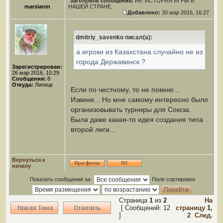
Заголовок сообщения:
Re: ИСТОРИЯ ИГРЫ В
marsianin
НАШЕЙ СТРАНЕ.
Добавлено:
30 мар 2016, 16:27
dmitriy_savenko писал(а):
а игроки из Казахстана случайно не из
города Державинск ?
Зарегистрирован:
26 мар 2016, 10:29
Сообщения:
8
Откуда:
Липецк
Если по честному, то не помню...
Извини... Но мне самому интересно было
организовывать турниры для Союза.
Была даже какая-то идея создания типа
второй лиги...
Вернуться к
началу
Показать сообщения за:
Поле сортировки
Страница
1
из
2
На
[ Сообщений: 12
страницу
1
,
]
2
След.