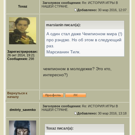
Заголовок сообщения:
Re: ИСТОРИЯ ИГРЫ В
Toxaz
НАШЕЙ СТРАНЕ.
Добавлено:
30 мар 2016, 12:07
marsianin писал(а):
А один стал даже Чемпионом мира (!)
про рэндзю. Но об этом в следующий
раз.
Марсианин Тилк.
Зарегистрирован:
26 окт 2014, 19:21
Сообщения:
298
чемпионом в молодежке? Это кто,
интересно?)
Вернуться к
началу
Заголовок сообщения:
Re: ИСТОРИЯ ИГРЫ В
dmitriy_savenko
НАШЕЙ СТРАНЕ.
Добавлено:
30 мар 2016, 13:18
Toxaz писал(а):