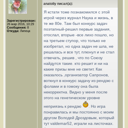
anatoliy писал(а):
Я кстати тоже познакомился с этой
игрой через журнал Наука и жизнь, в
Зарегистрирован:
те же 80е. Там был конкурс задач
26 мар 2016, 10:29
Сообщения:
8
поэтапный-решил первые задания,
Откуда:
Липецк
отослал, вторые -все лихо пошло, но
на третьем ступор, что только не
изобретал, но одна задач не шла, не
решалась и все тут, плюнул и не стал
отвечать, решив , что по Союзу
найдутся такие. кто решит и ни на
какие призы мне не светит. Как
оказалось ,организатор Сапронов,
воткнул в конкурс задачу из рендзю с
фолами и в гомоку она была
некорректна. Видно у меня после
этого на генетическом уровне
неприязнь к рендзю
. Но игра
понравилась и мы постоянно с моим
другом Володей Дроздовым, который
тут valdemar52, играли на листочках.