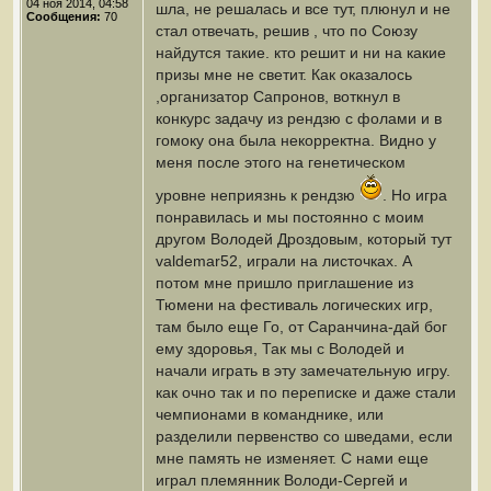
04 ноя 2014, 04:58
шла, не решалась и все тут, плюнул и не
Сообщения:
70
стал отвечать, решив , что по Союзу
найдутся такие. кто решит и ни на какие
призы мне не светит. Как оказалось
,организатор Сапронов, воткнул в
конкурс задачу из рендзю с фолами и в
гомоку она была некорректна. Видно у
меня после этого на генетическом
уровне неприязнь к рендзю
. Но игра
понравилась и мы постоянно с моим
другом Володей Дроздовым, который тут
valdemar52, играли на листочках. А
потом мне пришло приглашение из
Тюмени на фестиваль логических игр,
там было еще Го, от Саранчина-дай бог
ему здоровья, Так мы с Володей и
начали играть в эту замечательную игру.
как очно так и по переписке и даже стали
чемпионами в команднике, или
разделили первенство со шведами, если
мне память не изменяет. С нами еще
играл племянник Володи-Сергей и