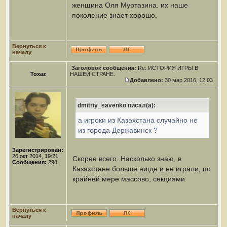
женщина Оля Муртазина. их наше
поколение знает хорошо.
Вернуться к
началу
Заголовок сообщения:
Re: ИСТОРИЯ ИГРЫ В
Toxaz
НАШЕЙ СТРАНЕ.
Добавлено:
30 мар 2016, 12:03
dmitriy_savenko писал(а):
а игроки из Казахстана случайно не
из города Державинск ?
Зарегистрирован:
26 окт 2014, 19:21
Скорее всего. Насколько знаю, в
Сообщения:
298
Казахстане больше нигде и не играли, по
крайней мере массово, секциями
Вернуться к
началу