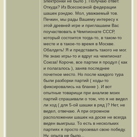
электронки не было ). Получаю ответ.
Откуда? Из Всесоюзной федерации
шашек рэндзю. Мол, уважаемый тов.
Печкин, мы рады Вашему интересу к
этой древней игре и приглашаем Вас
поучаствовать в Чемпионате СССР,
который состоится тогда-то, в таком-то
месте и в такое-то время в Москве.
Обалдеть! Я и представить такого не мог.
Не знаю игры-то и вдруг на чемпионат
Союза! Короче, все партии я продул ( как
и полагалось ), заняв последнее
почетное место. Но после каждого тура
были разборки партий ( ходы-то
фиксировались на бланке ). И вот
опытные товарищи при анализе моих
партий спрашивали о том, что я не видел
ли ход ( для 5-ой шашки в ряд )? Нет, не
видел, отвечаю. А при огромном
расположении шашек на доске не всегда
виден выигрыш. То есть в нескольких
партиях я просто прозевал свою победу.
Ну, опыта не было...