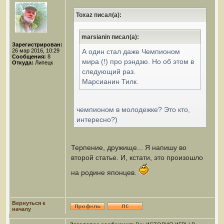
Toxaz писал(а):
marsianin писал(а):
Зарегистрирован:
26 мар 2016, 10:29
А один стал даже Чемпионом
Сообщения:
8
мира (!) про рэндзю. Но об этом в
Откуда:
Липецк
следующий раз.
Марсианин Тилк.
чемпионом в молодежке? Это кто,
интересно?)
Терпение, дружище... Я напишу во
второй статье. И, кстати, это произошло
на родине японцев.
Вернуться к
началу