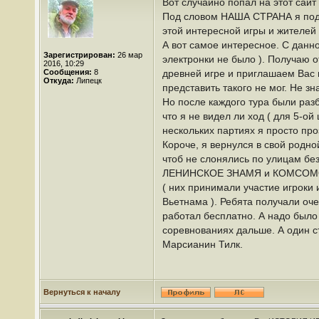
Вот случайно попал на этот сайт
Под словом НАША СТРАНА я подр
этой интересной игры и жителей
А вот самое интересное. С данн
Зарегистрирован:
26 мар
электронки не было ). Получаю 
2016, 10:29
Сообщения:
8
древней игре и приглашаем Вас п
Откуда:
Липецк
представить такого не мог. Не зн
Но после каждого тура были раз
что я не видел ли ход ( для 5-о
нескольких партиях я просто про
Короче, я вернулся в свой родно
чтоб не слонялись по улицам без
ЛЕНИНСКОЕ ЗНАМЯ и КОМСОМОЛЕЦ 
( них принимали участие игроки 
Вьетнама ). Ребята получали оче
работал бесплатно. А надо было
соревнованиях дальше. А один с
Марсианин Тилк.
Вернуться к началу