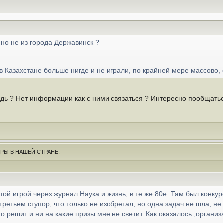
йно не из города Державинск ?
 в Казахстане больше нигде и не играли, по крайней мере массово,
удь ? Нет информации как с ними связаться ? Интересно пообщаться 
РЫ В НАШЕЙ СТРАНЕ.
этой игрой через журнал Наука и жизнь, в те же 80е. Там был конк
третьем ступор, что только не изобретал, но одна задач не шла, не 
то решит и ни на какие призы мне не светит. Как оказалось ,организ