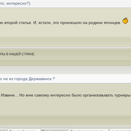
то, интересно?)
о второй статье. И, кстати, это произошло на родине японцев.
РЫ В НАШЕЙ СТРАНЕ.
о не из города Державинск ?
.. Извини... Но мне самому интересно было организовывать турниры