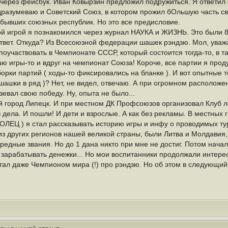
 через фейсбук. Иван Ковырзин предложил подружиться. Я ответил 
азумеваю и Советский Союз, в котором прожил бОльшую часть сво
 бывших союзных республик. Но это все предисловие.
ой игрой я познакомился через журнал НАУКА и ЖИЗНЬ. Это были 80
ответ. Откуда? Из Всесоюзной федерации шашек рэндзю. Мол, уваж
оучаствовать в Чемпионате СССР, который состоится тогда-то, в та
аю игры-то и вдруг на чемпионат Союза! Короче, все партии я проду
борки партий ( ходы-то фиксировались на бланке ). И вот опытные
й шашки в ряд )? Нет, не видел, отвечаю. А при огромном расположе
зевал свою победу. Ну, опыта не было...
й город Липецк. И при местном ДК Профсоюзов организовал Клуб ло
 дела. И пошли! И дети и взрослые. А как без рекламы. В местных г
) я стал рассказывать историю игры и инфу о проводимых турни
из других регионов нашей великой страны, были Литва и Молдавия,
редные звания. Но до 1 дана никто при мне не достиг. Потом начал
 зарабатывать денежки... Но мои воспитанники продолжали интерес
тал даже Чемпионом мира (!) про рэндзю. Но об этом в следующий