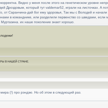
корректна. Видно у меня после этого на генетическом уровне неп
дей Дроздовым, который тут valdemar52, играли на листочках. А 
о, от Саранчина-дай бог ему здоровья, Так мы с Володей и начали и
онами в команднике, или разделили первенство со шведами, если 
Муртазина. их наше поколение знает хорошо.
олодежи!
РЫ В НАШЕЙ СТРАНЕ.
мира (!) про рэндзю. Но об этом в следующий раз.