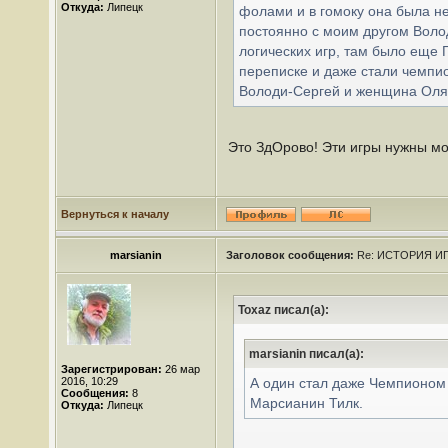
Откуда:
Липецк
фолами и в гомоку она была не
постоянно с моим другом Воло
логических игр, там было еще Г
переписке и даже стали чемпи
Володи-Сергей и женщина Оля 
Это ЗдОрово! Эти игры нужны м
Вернуться к началу
marsianin
Заголовок сообщения:
Re: ИСТОРИЯ ИГ
Toxaz писал(а):
marsianin писал(а):
Зарегистрирован:
26 мар
2016, 10:29
А один стал даже Чемпионом 
Сообщения:
8
Марсианин Тилк.
Откуда:
Липецк