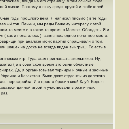
согласием, войдя на его страницу. А там ссылка сюда.
ей жизни. Поэтому я вижу среди друзей и любителей
-ые годы прошлого века. Я написал письмо ( в те годы
аемый тов. Печкин, мы рады Вашему интересу к этой
ком-то месте и в такое-то время в Москве. Обалдеть! Я и
л ( как и полагалось ), заняв последнее почетное место.
 товарищи при анализе моих партий спрашивали о том,
нии шашек на доске не всегда виден выигрыш. То есть в
гических игр. Туда стал приглашать школьников. Ну,
азетах ( а в советское время это были областные
рах. Да, я организовывал турниры и очные и заочные
 Украина и Казахстан. Были даже студенты из далекого
ась перестройка. И я просто бросил свой Клуб. Ведь я
оваться данной игрой и участвовали в различных
 раз.