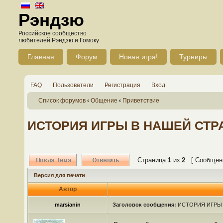
Рэндзю
Российское сообщество
любителей Рэндзю и Гомоку
Главная
Форум
Новая игра!
Турниры
FAQ
Пользователи
Регистрация
Вход
Список форумов
‹
Общение
‹
Приветствие
ИСТОРИЯ ИГРЫ В НАШЕЙ СТР
Страница
1
из
2
[ Сообщени
Версия для печати
Автор
marsianin
Заголовок сообщения:
ИСТОРИЯ ИГРЫ 