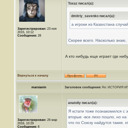
Toxaz писал(а):
dmitriy_savenko писал(а):
а игроки из Казахстана случа
Зарегистрирован:
23 ноя
2015, 10:12
Сообщения:
28
Скорее всего. Насколько знаю,
А кто нибудь еще играет где ниб
Вернуться к началу
marsianin
Заголовок сообщения:
Re: ИСТОРИЯ ИГ
anatoliy писал(а):
Я кстати тоже познакомился с 
вторые -все лихо пошло, но на 
Зарегистрирован:
26 мар
что по Союзу найдутся такие. к
2016, 10:29
Сообщения:
8