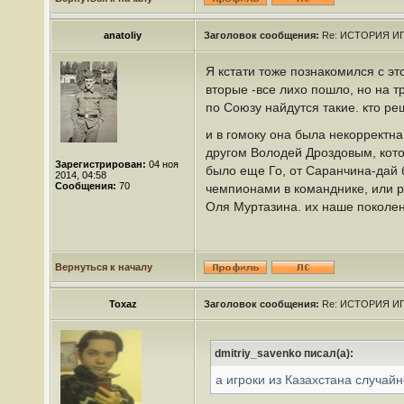
anatoliy
Заголовок сообщения:
Re: ИСТОРИЯ ИГ
Я кстати тоже познакомился с эт
вторые -все лихо пошло, но на тр
по Союзу найдутся такие. кто ре
и в гомоку она была некорректна
другом Володей Дроздовым, кото
Зарегистрирован:
04 ноя
было еще Го, от Саранчина-дай б
2014, 04:58
Сообщения:
70
чемпионами в команднике, или 
Оля Муртазина. их наше поколен
Вернуться к началу
Toxaz
Заголовок сообщения:
Re: ИСТОРИЯ ИГ
dmitriy_savenko писал(а):
а игроки из Казахстана случайн