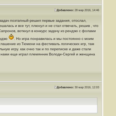
Добавлено:
28 мар 2016, 14:46
с задач поэтапный-решил первые задания, отослал,
шалась и все тут, плюнул и не стал отвечать, решив , что
 Сапронов, воткнул в конкурс задачу из рендзю с фолами
ендзю
. Но игра понравилась и мы постоянно с моим
глашение из Тюмени на фестиваль логических игр, там
ьную игру. как очно так и по переписке и даже стали
С нами еще играл племянник Володи-Сергей и женщина
Добавлено:
30 мар 2016, 12:03