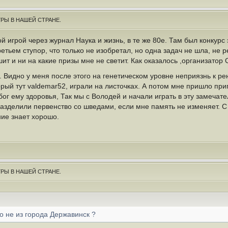
РЫ В НАШЕЙ СТРАНЕ.
ой игрой через журнал Наука и жизнь, в те же 80е. Там был конкур
етьем ступор, что только не изобретал, но одна задач не шла, не ре
шит и ни на какие призы мне не светит. Как оказалось ,организатор
. Видно у меня после этого на генетическом уровне неприязнь к р
рый тут valdemar52, играли на листочках. А потом мне пришло при
ог ему здоровья, Так мы с Володей и начали играть в эту замечател
разделили первенство со шведами, если мне память не изменяет. 
ие знает хорошо.
РЫ В НАШЕЙ СТРАНЕ.
о не из города Державинск ?