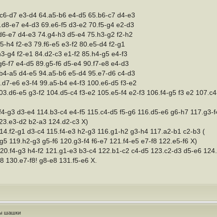
.c6-d7 e3-d4 64.a5-b6 e4-d5 65.b6-c7 d4-e3
.d8-e7 e4-d3 69.e6-f5 d3-e2 70.f5-g4 e2-d3
.d6-e7 d4-e3 74.g4-h3 d5-e4 75.h3-g2 f2-h2
5-h4 f2-e3 79.f6-e5 e3-f2 80.e5-d4 f2-g1
h3-g4 f2-e1 84.d2-c3 e1-f2 85.h4-g5 e4-f3
g6-f7 e4-d5 89.g5-f6 d5-e4 90.f7-e8 e4-d3
.b4-a5 d4-e5 94.a5-b6 e5-d4 95.e7-d6 c4-d3
.d7-e6 e3-f4 99.a5-b4 e4-f3 100.e6-d5 f3-e2
03.d6-e5 g3-f2 104.d5-c4 f3-e2 105.e5-f4 e2-f3 106.f4-g5 f3 e2 107.c
4-g3 d3-e4 114.b3-c4 e4-f5 115.c4-d5 f5-g6 116.d5-e6 g6-h7 117.g3-f
123.e3-d2 b2-a3 124.d2-c3 Х)
14.f2-g1 d3-c4 115.f4-e3 h2-g3 116.g1-h2 g3-h4 117.a2-b1 c2-b3 (
5 119.h2-g3 g5-f6 120.g3-f4 f6-e7 121.f4-e5 e7-f8 122.e5-f6 X)
20.f4-g3 h4-f2 121.g1-e3 b3-c4 122.b1-c2 c4-d5 123.c2-d3 d5-e6 124.
8 130.e7-f8! g8-e8 131.f5-e6 X.
ры шашки