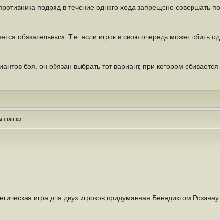
 противника подряд в течение одного хода запрещено совершать 
тся обязательным. Т.е. если игрок в свою очередь может сбить од
риантов боя, он обязан выбрать тот вариант, при котором сбиваетс
ры шашки
егическая игра для двух игроков,придуманная Бенедиктом Розэнау (