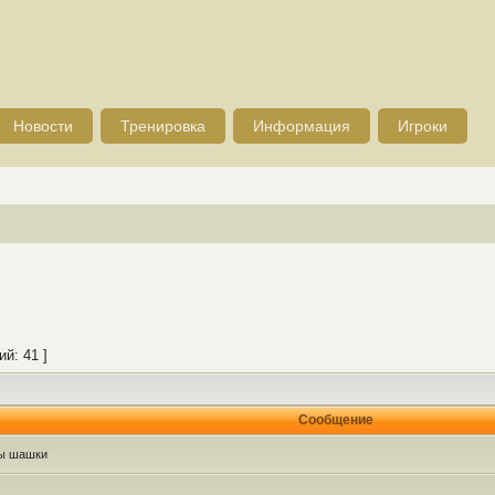
Новости
Тренировка
Информация
Игроки
й: 41 ]
Сообщение
ры шашки