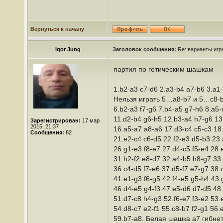
Вернуться к началу
Igor Jung
Заголовок сообщения:
Re: варианты иг
партия по готическим шашкам
1.b2-a3 c7-d6 2.a3-b4 a7-b6 3.a1-
Нельзя играть 5…a8-b7 и 5…c8-b
6.b2-a3 f7-g6 7.b4-a5 g7-h6 8.a5-
11.d2-b4 g6-h5 12.b3-a4 h7-g6 13
Зарегистрирован:
17 мар
2015, 21:37
16.a5-a7 a8-a6 17.d3-c4 c5-c3 18
Сообщения:
82
21.e2-c4 c6-d5 22.f2-e3 d5-b3 23.
26.g1-e3 f8-e7 27.d4-c5 f5-e4 28.
31.h2-f2 e8-d7 32.a4-b5 h8-g7 33.
36.c4-d5 f7-e6 37.d5-f7 e7-g7 38.
41.e1-g3 f6-g5 42.f4-e5 g5-h4 43.g
46.d4-e5 g4-f3 47.e5-d6 d7-d5 48
51.d7-c8 h4-g3 52.f6-e7 f3-e2 53
54.d8-c7 e2-f1 55.c8-b7 f2-g1 56.
59.b7-a8. Белая шашка а7 гибне