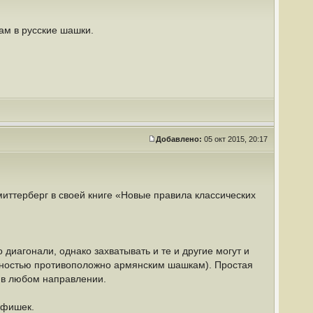
ам в русские шашки.
Добавлено:
05 окт 2015, 20:17
ттерберг в своей книге «Новые правила классических
 диагонали, однако захватывать и те и другие могут и
полностью противоположно армянским шашкам). Простая
и в любом направлении.
 фишек.