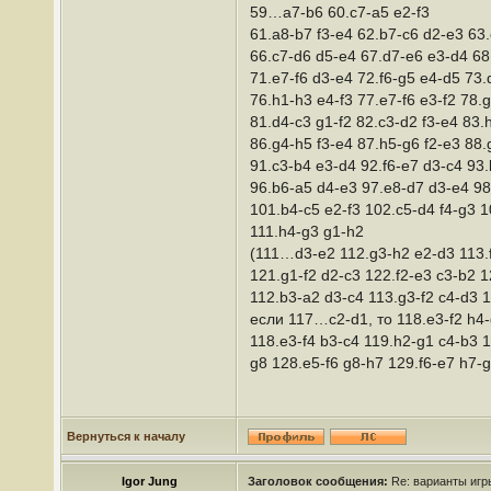
59…a7-b6 60.c7-a5 e2-f3
61.a8-b7 f3-e4 62.b7-c6 d2-e3 63
66.c7-d6 d5-e4 67.d7-e6 e3-d4 68
71.e7-f6 d3-e4 72.f6-g5 e4-d5 73
76.h1-h3 e4-f3 77.e7-f6 e3-f2 78.g
81.d4-c3 g1-f2 82.c3-d2 f3-e4 83.
86.g4-h5 f3-e4 87.h5-g6 f2-e3 88.
91.c3-b4 e3-d4 92.f6-e7 d3-c4 93
96.b6-a5 d4-e3 97.e8-d7 d3-e4 98
101.b4-c5 e2-f3 102.c5-d4 f4-g3 1
111.h4-g3 g1-h2
(111…d3-e2 112.g3-h2 e2-d3 113.f
121.g1-f2 d2-c3 122.f2-e3 c3-b2 
112.b3-a2 d3-c4 113.g3-f2 c4-d3 1
если 117…c2-d1, то 118.e3-f2 h4-g
118.e3-f4 b3-c4 119.h2-g1 c4-b3 1
g8 128.e5-f6 g8-h7 129.f6-e7 h7-g
Вернуться к началу
Igor Jung
Заголовок сообщения:
Re: варианты иг