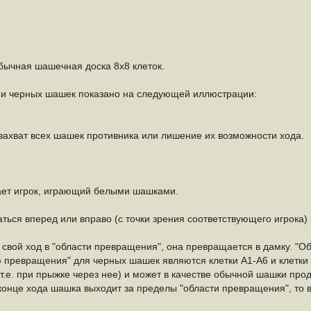
бычная шашечная доска 8х8 клеток.
и черных шашек показано на следующей иллюстрации:
ахват всех шашек противника или лишение их возможности хода.
нает игрок, играющий белыми шашками.
ся вперед или вправо (с точки зрения соответствующего игрока) н
свой ход в "области превращения", она превращается в дамку. "
ю превращения" для черных шашек являются клетки A1-A6 и клетки
т.е. при прыжке через нее) и может в качестве обычной шашки про
конце хода шашка выходит за пределы "области превращения", то 