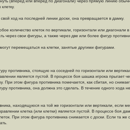
ть (вперед или вперед по диагонали) через прямую линию обычных
 клетку.
свой ход на последней линии доски, она превращается в дамку.
бое количество клеток по вертикали, горизонтали или диагонали в
ть через свои фигуры, а также через две или более фигур противни
могут перемещаться на клетки, занятые другими фигурами.
ру противника, стоящую на соседней по горизонтали или вертикали
авлении является пустой. В процессе боя шашка игрока прыгает ч
у. При этом фигура противника помечается, как сбитая, но снимае
уру противника, она должна это сделать. В течение одного хода н
вника, находящуюся на той же горизонтали или вертикали, если м
равлении клетка (или клетки) является пустой. В процессе боя дам
леток. При этом фигура противника снимается с доски. Если та же
ать.