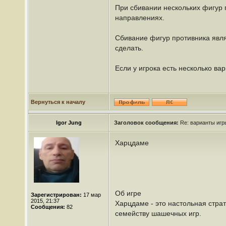
При сбивании нескольких фигур
направлениях.
Сбивание фигур противника являе
сделать.
Если у игрока есть несколько ва
Вернуться к началу
Igor Jung
Заголовок сообщения:
Re: варианты иг
Харцдаме
Об игре
Зарегистрирован:
17 мар
2015, 21:37
Харцдаме - это настольная страт
Сообщения:
82
семейству шашечных игр.