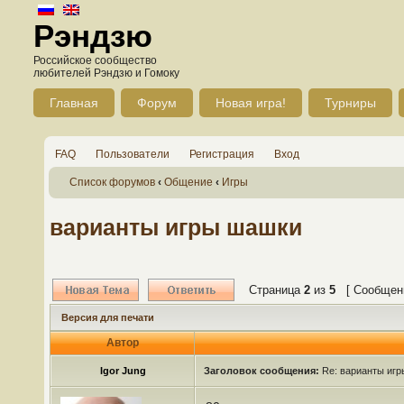
Рэндзю
Российское сообщество
любителей Рэндзю и Гомоку
Главная
Форум
Новая игра!
Турниры
FAQ
Пользователи
Регистрация
Вход
Список форумов
‹
Общение
‹
Игры
варианты игры шашки
Страница
2
из
5
[ Сообщени
Версия для печати
Автор
Igor Jung
Заголовок сообщения:
Re: варианты иг