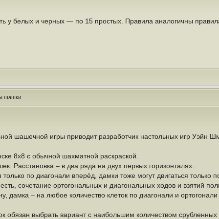
сть у белых и черных — по 15 простых. Правила аналогичны правил
ры шашки
ой шашечной игры приводит разработчик настольных игр Уэйн Шми
оске 8х8 с обычной шахматной раскраской.
ек. Расстановка – в два ряда на двух первых горизонталях.
 только по диагонали вперёд, дамки тоже могут двигаться только по
о есть, сочетание ортогональных и диагональных ходов и взятий 
ну, дамка – на любое количество клеток по диагонали и ортогонал
грок обязан выбрать вариант с наибольшим количеством срубленных