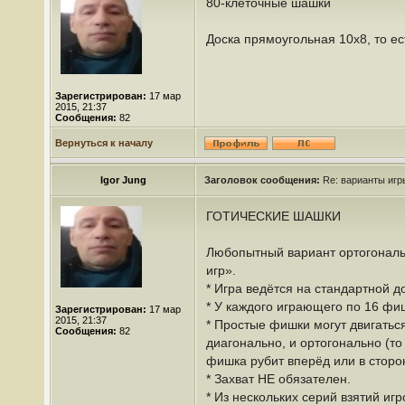
80-клеточные шашки
Доска прямоугольная 10x8, то е
Зарегистрирован:
17 мар
2015, 21:37
Сообщения:
82
Вернуться к началу
Igor Jung
Заголовок сообщения:
Re: варианты иг
ГОТИЧЕСКИЕ ШАШКИ
Любопытный вариант ортогональн
игр».
* Игра ведётся на стандартной д
* У каждого играющего по 16 фиш
Зарегистрирован:
17 мар
2015, 21:37
* Простые фишки могут двигаться
Сообщения:
82
диагонально, и ортогонально (т
фишка рубит вперёд или в сторо
* Захват НЕ обязателен.
* Из нескольких серий взятий и