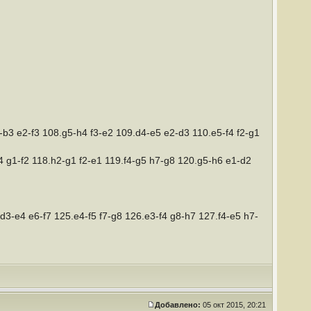
4-b3 e2-f3 108.g5-h4 f3-e2 109.d4-e5 e2-d3 110.e5-f4 f2-g1
4 g1-f2 118.h2-g1 f2-e1 119.f4-g5 h7-g8 120.g5-h6 e1-d2
d3-e4 e6-f7 125.e4-f5 f7-g8 126.e3-f4 g8-h7 127.f4-e5 h7-
Добавлено:
05 окт 2015, 20:21