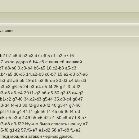
ры шашки
b2 b7-c6 4.b2-c3 d7-e6 5.c1-b2 e7-f6.
7 из-за удара 6.b4-c5 с лишней шашкой.
c7 d8-b6 9.c3-b4 b6-a5 10.c2-b3 a5-c3
.b4-a5 d6-c5 14.a2-b3 c8-b7 15.e2-d3 b7-a6
.b3-d3 a6-b5 19.d1-e2 f6-e5 20.d3-c4 b5-d3
a3-c3 g6-f5 24.e3-d4 e5-f4 25.g2-f3 f4-f2
e3-e5 e6-e4 29.f1-g2 h6-g5 30.g2-f3 e4-g2
b1-c2 g7-f6 34.c2-d3 g5-f4 35.d3-c4 g8-f7
c3-d4 f4-e3 39.f2-g3 e3-f2 40.g3-f4 g7-h6
3-f4 h5-g4 44.f4-g5 h6-f4 45.e5-f6 f4-e3
.c5-e5 e3-d2 49.b5-c6 d2-e1 50.c6-d7 b8-a7
.e7-d8 g3-f2? Нужно было спасать шашку а7.
e5-f6 g1-f2 57.f6-e7 e1-d2 58.e7-d8 f1-e2
т под мощной атакой чёрных дамок.