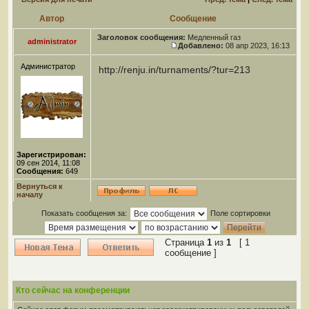
Автор
Сообщение
Заголовок сообщения:
Медленный газ
administrator
Добавлено:
08 апр 2023, 16:13
Администратор
http://renju.in/turnaments/?tur=213
Зарегистрирован:
09 сен 2014, 11:08
Сообщения:
649
Вернуться к
началу
Показать сообщения за:
Поле сортировки
Страница
1
из
1
[ 1
сообщение ]
Кто сейчас на конференции