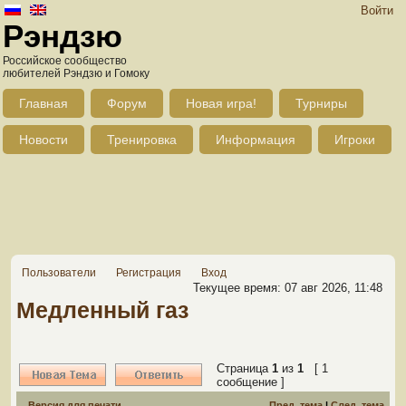
Войти
Рэндзю
Российское сообщество
любителей Рэндзю и Гомоку
Главная
Форум
Новая игра!
Турниры
Новости
Тренировка
Информация
Игроки
Пользователи
Регистрация
Вход
Текущее время: 07 авг 2026, 11:48
Медленный газ
Страница
1
из
1
[ 1
сообщение ]
Версия для печати
Пред. тема
|
След. тема