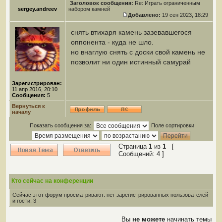
Заголовок сообщения:
Re: Играть ограниченным
sergey.andreev
набором камней
Добавлено:
19 сен 2023, 18:29
снять втихаря камень зазевавшегося
оппонента - куда не шло.
но внаглую снять с доски свой камень не
позволит ни один истинный самурай
Зарегистрирован:
11 апр 2016, 20:10
Сообщения:
5
Вернуться к
началу
Показать сообщения за:
Поле сортировки
Страница
1
из
1
[
Сообщений: 4 ]
Кто сейчас на конференции
Сейчас этот форум просматривают: нет зарегистрированных пользователей
и гости: 3
Вы
не можете
начинать темы