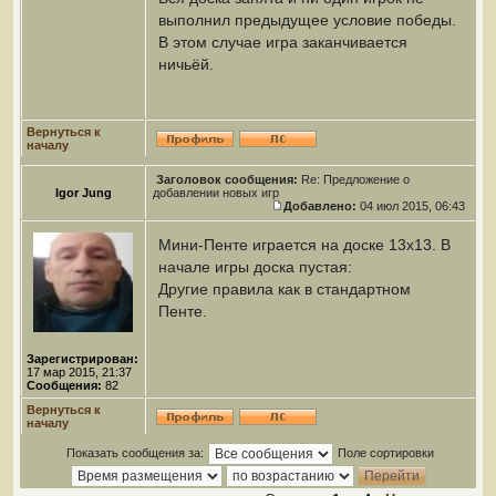
выполнил предыдущее условие победы.
В этом случае игра заканчивается
ничьёй.
Вернуться к
началу
Заголовок сообщения:
Re: Предложение о
Igor Jung
добавлении новых игр
Добавлено:
04 июл 2015, 06:43
Мини-Пенте играется на доске 13x13. В
начале игры доска пустая:
Другие правила как в стандартном
Пенте.
Зарегистрирован:
17 мар 2015, 21:37
Сообщения:
82
Вернуться к
началу
Показать сообщения за:
Поле сортировки