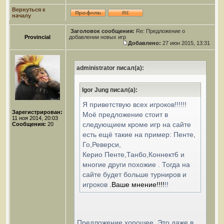
Вернуться к
началу
Заголовок сообщения:
Re: Предложение о
Provincial
добавлении новых игр
Добавлено:
27 июн 2015, 13:31
administrator писал(а):
Igor Jung писал(а):
Я приветствую всех игроков!!!!!!
Зарегистрирован:
Моё предложение стоит в
11 ноя 2014, 20:03
следующием кроме игр на сайте
Сообщения:
20
есть ещё такие на пример: Пенте,
Го,Реверси,
Керио Пенте,Танбо,Коннект6 и
многие други похожие . Тогда на
сайте будет больше турниров и
игроков
.Ваше мнение!!!!
!!
Предложение хорошее. Это даже в