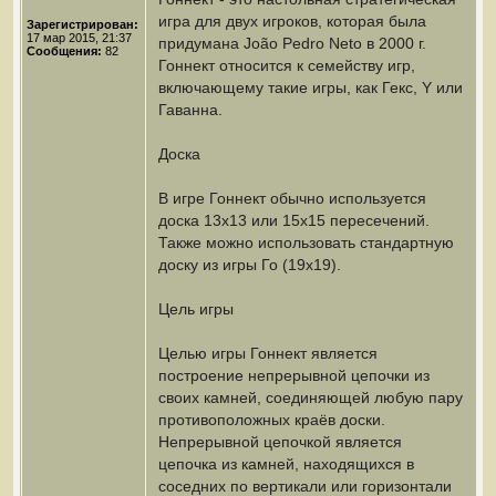
игра для двух игроков, которая была
Зарегистрирован:
17 мар 2015, 21:37
придумана João Pedro Neto в 2000 г.
Сообщения:
82
Гоннект относится к семейству игр,
включающему такие игры, как Гекс, Y или
Гаванна.
Доска
В игре Гоннект обычно используется
доска 13x13 или 15x15 пересечений.
Также можно использовать стандартную
доску из игры Го (19x19).
Цель игры
Целью игры Гоннект является
построение непрерывной цепочки из
своих камней, соединяющей любую пару
противоположных краёв доски.
Непрерывной цепочкой является
цепочка из камней, находящихся в
соседних по вертикали или горизонтали