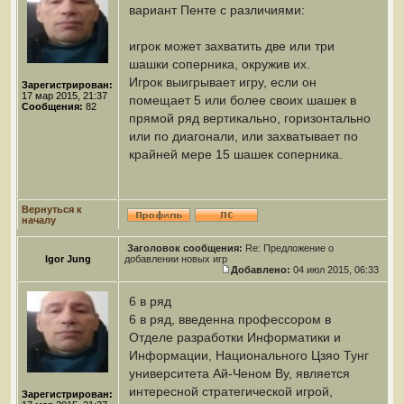
вариант Пенте с различиями:
игрок может захватить две или три
шашки соперника, окружив их.
Игрок выигрывает игру, если он
Зарегистрирован:
17 мар 2015, 21:37
помещает 5 или более своих шашек в
Сообщения:
82
прямой ряд вертикально, горизонтально
или по диагонали, или захватывает по
крайней мере 15 шашек соперника.
Вернуться к
началу
Заголовок сообщения:
Re: Предложение о
Igor Jung
добавлении новых игр
Добавлено:
04 июл 2015, 06:33
6 в ряд
6 в ряд, введенна профессором в
Отделе разработки Информатики и
Информации, Национального Цзяо Тунг
университета Ай-Ченом Ву, является
интересной стратегической игрой,
Зарегистрирован: