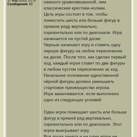
17 мар 2015, 21:37
намного уравновешенной, чем
Сообщения:
82
классические крестики-нолики.
Цель игры состоит в том, чтобы
поместить шесть или больше фигур в
прямом ряду вертикально,
горизонтально или по диагонали. Игра
начинается на пустой доске:
Черные начинают игру и ставять одну
черную фигуру на любое пересечение
на доске. После того, как сделан первый
ход, каждый игрок ставит по две фигуры
в любом пустом пересечении за ход.
Начальное положение единственной
чёрной фигуры должно уменьшить
стартовое преимущество игрока.
Игра заканчивается, если выполнено
одно из следующих условий:
Один игрок помещает шесть или больше
фигур в прямой ряд вертикально,
горизонтально или по диагонали. Этот
игрок выигрывает игру.
Вся доска занята и ни один игрок не