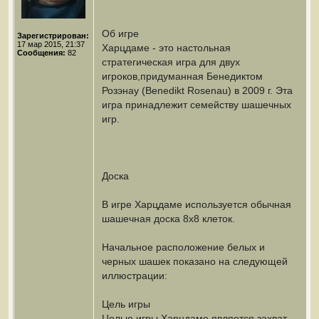
Об игре
Зарегистрирован:
17 мар 2015, 21:37
Харцдаме - это настольная
Сообщения:
82
стратегическая игра для двух
игроков,придуманная Бенедиктом
Розэнау (Benedikt Rosenau) в 2009 г. Эта
игра принадлежит семейству шашечных
игр.
Доска
В игре Харцдаме используется обычная
шашечная доска 8х8 клеток.
Начальное расположение белых и
черных шашек показано на следующей
иллюстрации:
Цель игры
Целью игры Харцдаме является захват