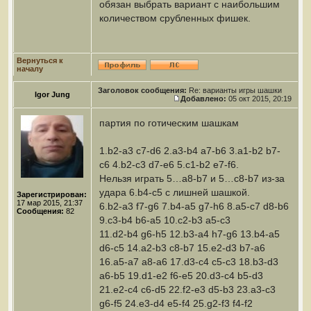
обязан выбрать вариант с наибольшим
количеством срубленных фишек.
Вернуться к
началу
Заголовок сообщения:
Re: варианты игры шашки
Igor Jung
Добавлено:
05 окт 2015, 20:19
партия по готическим шашкам
1.b2-a3 c7-d6 2.a3-b4 a7-b6 3.a1-b2 b7-
c6 4.b2-c3 d7-e6 5.c1-b2 e7-f6.
Нельзя играть 5…a8-b7 и 5…c8-b7 из-за
удара 6.b4-c5 с лишней шашкой.
Зарегистрирован:
17 мар 2015, 21:37
6.b2-a3 f7-g6 7.b4-a5 g7-h6 8.a5-c7 d8-b6
Сообщения:
82
9.c3-b4 b6-a5 10.c2-b3 a5-c3
11.d2-b4 g6-h5 12.b3-a4 h7-g6 13.b4-a5
d6-c5 14.a2-b3 c8-b7 15.e2-d3 b7-a6
16.a5-a7 a8-a6 17.d3-c4 c5-c3 18.b3-d3
a6-b5 19.d1-e2 f6-e5 20.d3-c4 b5-d3
21.e2-c4 c6-d5 22.f2-e3 d5-b3 23.a3-c3
g6-f5 24.e3-d4 e5-f4 25.g2-f3 f4-f2