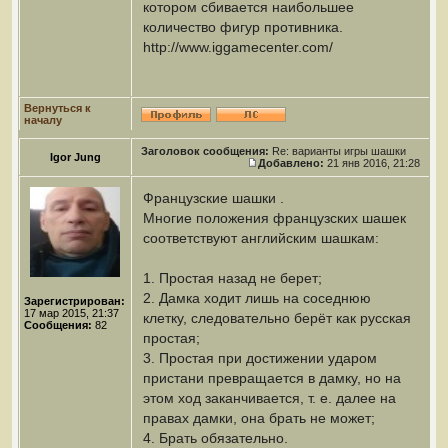
котором сбивается наибольшее
количество фигур противника.
http://www.iggamecenter.com/
Вернуться к
началу
Заголовок сообщения:
Re: варианты игры шашки
Igor Jung
Добавлено:
21 янв 2016, 21:28
Французские шашки .
Многие положения французских шашек
соответствуют английским шашкам:
1. Простая назад не берет;
2. Дамка ходит лишь на соседнюю
Зарегистрирован:
17 мар 2015, 21:37
клетку, следовательно берёт как русская
Сообщения:
82
простая;
3. Простая при достижении ударом
пристани превращается в дамку, но на
этом ход заканчивается, т. е. далее на
правах дамки, она брать не может;
4. Брать обязательно.