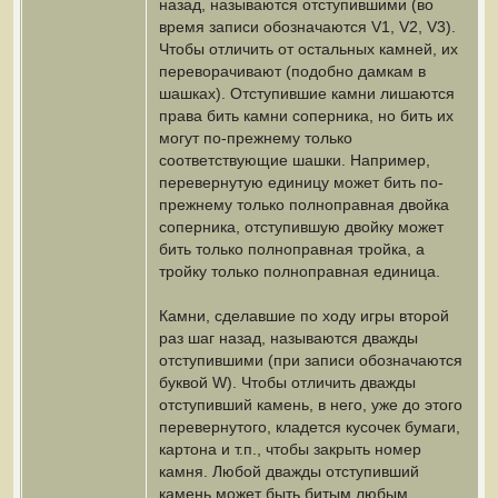
назад, называются отступившими (во
время записи обозначаются V1, V2, V3).
Чтобы отличить от остальных камней, их
переворачивают (подобно дамкам в
шашках). Отступившие камни лишаются
права бить камни соперника, но бить их
могут по-прежнему только
соответствующие шашки. Например,
перевернутую единицу может бить по-
прежнему только полноправная двойка
соперника, отступившую двойку может
бить только полноправная тройка, а
тройку только полноправная единица.
Камни, сделавшие по ходу игры второй
раз шаг назад, называются дважды
отступившими (при записи обозначаются
буквой W). Чтобы отличить дважды
отступивший камень, в него, уже до этого
перевернутого, кладется кусочек бумаги,
картона и т.п., чтобы закрыть номер
камня. Любой дважды отступивший
камень может быть битым любым