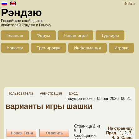
Войти
Рэндзю
Российское сообщество
любителей Рэндзю и Гомоку
Главная
Форум
Новая игра!
Турниры
Новости
Тренировка
Информация
Игроки
Пользователи
Регистрация
Вход
Текущее время: 08 авг 2026, 06:21
варианты игры шашки
Страница
2
из
На страницу
5
[
Пред.
1
,
2
,
3
,
Сообщений:
4
,
5
След.