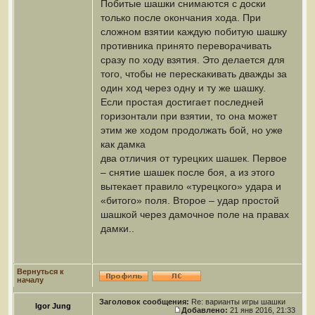
Побитые шашки снимаются с доски
только после окончания хода. При
сложном взятии каждую побитую шашку
противника принято переворачивать
сразу по ходу взятия. Это делается для
того, чтобы не перескакивать дважды за
один ход через одну и ту же шашку.
Если простая достигает последней
горизонтали при взятии, то она может
этим же ходом продолжать бой, но уже
как дамка
два отличия от турецких шашек. Первое
– снятие шашек после боя, а из этого
вытекает правило «турецкого» удара и
«битого» поля. Второе – удар простой
шашкой через дамочное поле на правах
дамки..
Вернуться к
началу
Заголовок сообщения:
Re: варианты игры шашки
Igor Jung
Добавлено:
21 янв 2016, 21:33