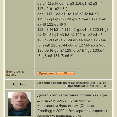
d3-c4 115.f4-e3 h2-g3 116.g1-h2 g3-h4
117.a2-b1 c2-b3 (
если 117…c2-d1, то 118.e3-f2 h4-g5
119.h2-g3 g5-f6 120.g3-f4 f6-e7 121.f4-e5
e7-f8 122.e5-f6 X)
118.e3-f4 b3-c4 119.h2-g1 c4-b3 120.f4-g3
h4-f2 121.g1-e3 b3-c4 122.b1-c2 c4-d5
123.c2-d3 d5-e6 124.d3-e4 e6-f7 125.e4-
f5 f7-g8 126.e3-f4 g8-h7 127.f4-e5 h7-g8
128.e5-f6 g8-h7 129.f6-e7 h7-g8 130.e7-
f8! g8-e8 131.f5-e6 X.
Вернуться к
началу
Заголовок сообщения:
Re: варианты игры шашки
Igor Jung
Добавлено:
05 окт 2015, 20:21
Дамео - это настольная логическая игра
для двух игроков, придуманная
Кристианом Фрилингом (Christian
Freeling) в 2000 г. Эта игра принадлежит
семейству шашечных игр.