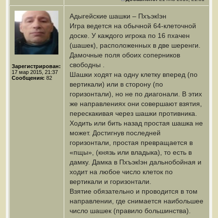
Адыгейские шашки – ПхъэкIэн
Игра ведется на обычной 64-клеточной
доске. У каждого игрока по 16 пхачен
(шашек), расположенных в две шеренги.
Дамочные поля обоих соперников
свободны .
Зарегистрирован:
17 мар 2015, 21:37
Шашки ходят на одну клетку вперед (по
Сообщения:
82
вертикали) или в сторону (по
горизонтали), но не по диагонали. В этих
же направлениях они совершают взятия,
перескакивая через шашки противника.
Ходить или бить назад простая шашка не
может. Достигнув последней
горизонтали, простая превращается в
«пщы», (князь или владыка), то есть в
дамку. Дамка в ПхъэкIэн дальнобойная и
ходит на любое число клеток по
вертикали и горизонтали.
Взятие обязательно и проводится в том
направлении, где снимается наибольшее
число шашек (правило большинства).