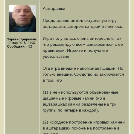
Аштарашки
Представляю интеллектуальную игру
аштарашки, автором которой я являюсь.
Игра получилась очень интересной, так
Зарегистрирован:
17 мар 2015, 21:37
что рекомендую всем ознакомиться с ее
Сообщения:
82
правилами. Играйте и получайте
удовольствие!
Эта игра внешне напоминает шашки. Но
только внешне. Сходство их заключается
в том, что
(1) в ней используются обыкновенные
шашечные игровые камни (но в
аштарашках камни разделены на три
группы по четыре в каждой),
(2) исходное построение игровых камней
в аштарашках похоже на построение в