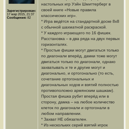
настольных игр Уэйн Шмиттерберг в
своей книге «Новые правила
Зарегистрирован:
17 мар 2015, 21:37
классических игр».
Сообщения:
82
* Игра ведётся на стандартной доске 8х8
с обычной шахматной раскраской.
* У каждого играющего по 16 фишек.
Расстановка – в два ряда на двух первых
горизонталях.
* Простые фишки могут двигаться только
по диагонали вперёд, дамки тоже могут
двигаться только по диагонали, однако
захватывать и те и другие могут и
диагонально, и ортогонально (то есть,
сочетание ортогональных и
диагональных ходов и взятий полностью
противоположно армянским шашкам).
Простая фишка рубит вперёд или в
сторону, дамка – на любое количество
клеток по диагонали и ортогонали в
любом направлении.
* Захват НЕ обязателен.
* Из нескольких серий взятий игрок