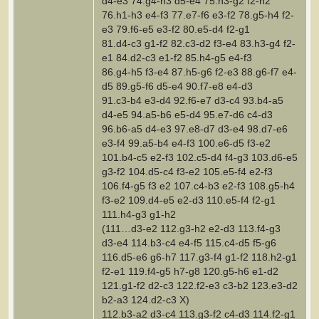
d4-e3 74.g4-h3 d5-e4 75.h3-g2 f2-h2
76.h1-h3 e4-f3 77.e7-f6 e3-f2 78.g5-h4 f2-
e3 79.f6-e5 e3-f2 80.e5-d4 f2-g1
81.d4-c3 g1-f2 82.c3-d2 f3-e4 83.h3-g4 f2-
e1 84.d2-c3 e1-f2 85.h4-g5 e4-f3
86.g4-h5 f3-e4 87.h5-g6 f2-e3 88.g6-f7 e4-
d5 89.g5-f6 d5-e4 90.f7-e8 e4-d3
91.c3-b4 e3-d4 92.f6-e7 d3-c4 93.b4-a5
d4-e5 94.a5-b6 e5-d4 95.e7-d6 c4-d3
96.b6-a5 d4-e3 97.e8-d7 d3-e4 98.d7-e6
e3-f4 99.a5-b4 e4-f3 100.e6-d5 f3-e2
101.b4-c5 e2-f3 102.c5-d4 f4-g3 103.d6-e5
g3-f2 104.d5-c4 f3-e2 105.e5-f4 e2-f3
106.f4-g5 f3 e2 107.c4-b3 e2-f3 108.g5-h4
f3-e2 109.d4-e5 e2-d3 110.e5-f4 f2-g1
111.h4-g3 g1-h2
(111…d3-e2 112.g3-h2 e2-d3 113.f4-g3
d3-e4 114.b3-c4 e4-f5 115.c4-d5 f5-g6
116.d5-e6 g6-h7 117.g3-f4 g1-f2 118.h2-g1
f2-e1 119.f4-g5 h7-g8 120.g5-h6 e1-d2
121.g1-f2 d2-c3 122.f2-e3 c3-b2 123.e3-d2
b2-a3 124.d2-c3 Х)
112.b3-a2 d3-c4 113.g3-f2 c4-d3 114.f2-g1