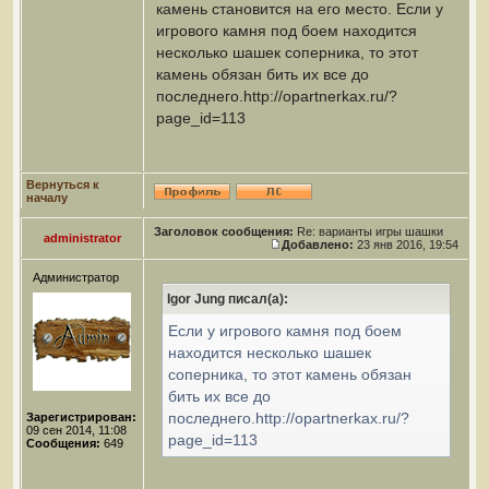
камень становится на его место. Если у
игрового камня под боем находится
несколько шашек соперника, то этот
камень обязан бить их все до
последнего.http://opartnerkax.ru/?
page_id=113
Вернуться к
началу
Заголовок сообщения:
Re: варианты игры шашки
administrator
Добавлено:
23 янв 2016, 19:54
Администратор
Igor Jung писал(а):
Если у игрового камня под боем
находится несколько шашек
соперника, то этот камень обязан
бить их все до
последнего.http://opartnerkax.ru/?
Зарегистрирован:
09 сен 2014, 11:08
page_id=113
Сообщения:
649