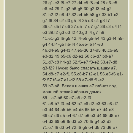
26.g1-e3 f8-e7 27.d4-c5 f5-e4 28.e3-e5
e6-e4 29.f1-g2 h6-g5 30.g2-f3 e4-g2
31.h2-f2 e8-d7 32.a4-b5 h8-g7 33.b1-c2
g7-f6 34.c2-d3 g5-f4 35.d3-c4 g8-f7
36.c4-d5 f7-e6 37.d5-f7 e7-g7 38.c3-d4 f4-
e3 39.f2-g3 e3-f2 40.g3-f4 g7-h6
41.e1-g3 f6-g5 42.f4-e5 g5-h4 43.g3-f4 h5-
g4 44.f4-g5 h6-f4 45.e5-f6 f4-e3
46.d4-e5 g4-f3 47.e5-d6 d7-d5 48.c5-e5
e3-d2 49.b5-c6 d2-e1 50.c6-d7 b8-a7
51.d7-c8 h4-g3 52.f6-e7 f3-e2 53.e7-d8
g3-f2? Нужно было спасать шашку а7.
54.d8-c7 e2-f1 55.c8-b7 f2-g1 56.e5-f6 g1-
f2 57.f6-e7 e1-d2 58.e7-d8 f1-e2
59.b7-a8. Белая шашка а7 гибнет под
мощной атакой чёрных дамок.
59…a7-b6 60.c7-a5 e2-f3
61.a8-b7 f3-e4 62.b7-c6 d2-e3 63.c6-d7
e3-d4 64.a5-b6 e4-d5 65.b6-c7 d4-e3
66.c7-d6 d5-e4 67.d7-e6 e3-d4 68.d8-e7
e4-d3 69.e6-f5 d3-e2 70.f5-g4 e2-d3
71.e7-f6 d3-e4 72.f6-g5 e4-d5 73.d6-e7