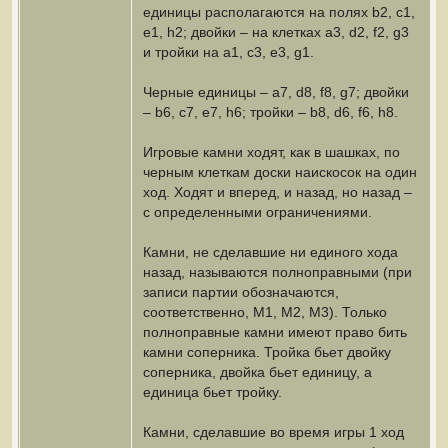
единицы располагаются на полях b2, c1,
e1, h2; двойки – на клетках a3, d2, f2, g3
и тройки на a1, c3, e3, g1.
Черные единицы – a7, d8, f8, g7; двойки
– b6, c7, e7, h6; тройки – b8, d6, f6, h8.
Игровые камни ходят, как в шашках, по
черным клеткам доски наискосок на один
ход. Ходят и вперед, и назад, но назад –
с определенными ограничениями.
Камни, не сделавшие ни единого хода
назад, называются полноправными (при
записи партии обозначаются,
соответственно, М1, М2, М3). Только
полноправные камни имеют право бить
камни соперника. Тройка бьет двойку
соперника, двойка бьет единицу, а
единица бьет тройку.
Камни, сделавшие во время игры 1 ход