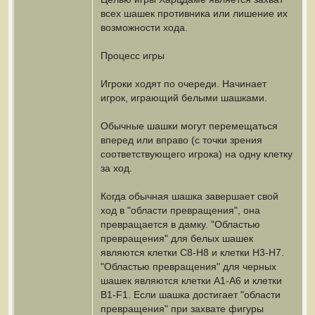
всех шашек противника или лишение их
возможности хода.
Процесс игры
Игроки ходят по очереди. Начинает
игрок, играющий белыми шашками.
Обычные шашки могут перемещаться
вперед или вправо (с точки зрения
соответствующего игрока) на одну клетку
за ход.
Когда обычная шашка завершает свой
ход в "области превращения", она
превращается в дамку. "Областью
превращения" для белых шашек
являются клетки C8-H8 и клетки H3-H7.
"Областью превращения" для черных
шашек являются клетки A1-A6 и клетки
B1-F1. Если шашка достигает "области
превращения" при захвате фигуры