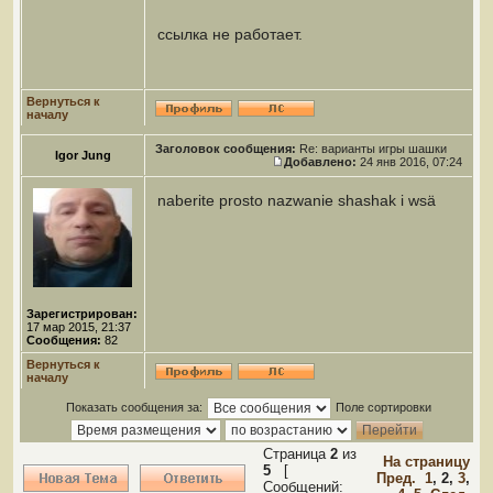
ссылка не работает.
Вернуться к
началу
Заголовок сообщения:
Re: варианты игры шашки
Igor Jung
Добавлено:
24 янв 2016, 07:24
naberite prosto nazwanie shashak i wsä
Зарегистрирован:
17 мар 2015, 21:37
Сообщения:
82
Вернуться к
началу
Показать сообщения за:
Поле сортировки
Страница
2
из
На страницу
5
[
Пред.
1
,
2
,
3
,
Сообщений: