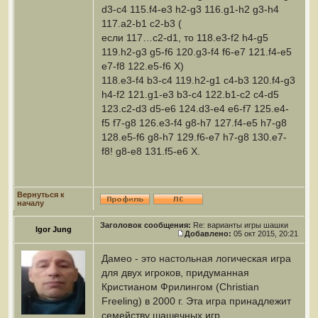
d3-c4 115.f4-e3 h2-g3 116.g1-h2 g3-h4
117.a2-b1 c2-b3 (
если 117…c2-d1, то 118.e3-f2 h4-g5
119.h2-g3 g5-f6 120.g3-f4 f6-e7 121.f4-e5
e7-f8 122.e5-f6 X)
118.e3-f4 b3-c4 119.h2-g1 c4-b3 120.f4-g3
h4-f2 121.g1-e3 b3-c4 122.b1-c2 c4-d5
123.c2-d3 d5-e6 124.d3-e4 e6-f7 125.e4-
f5 f7-g8 126.e3-f4 g8-h7 127.f4-e5 h7-g8
128.e5-f6 g8-h7 129.f6-e7 h7-g8 130.e7-
f8! g8-e8 131.f5-e6 X.
Вернуться к
началу
Заголовок сообщения:
Re: варианты игры шашки
Igor Jung
Добавлено:
05 окт 2015, 20:21
Дамео - это настольная логическая игра
для двух игроков, придуманная
Кристианом Фрилингом (Christian
Freeling) в 2000 г. Эта игра принадлежит
семейству шашечных игр.