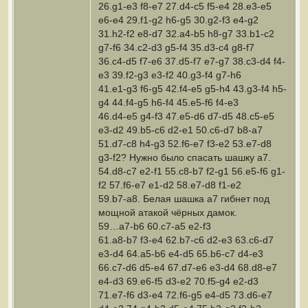
26.g1-e3 f8-e7 27.d4-c5 f5-e4 28.e3-e5
e6-e4 29.f1-g2 h6-g5 30.g2-f3 e4-g2
31.h2-f2 e8-d7 32.a4-b5 h8-g7 33.b1-c2
g7-f6 34.c2-d3 g5-f4 35.d3-c4 g8-f7
36.c4-d5 f7-e6 37.d5-f7 e7-g7 38.c3-d4 f4-
e3 39.f2-g3 e3-f2 40.g3-f4 g7-h6
41.e1-g3 f6-g5 42.f4-e5 g5-h4 43.g3-f4 h5-
g4 44.f4-g5 h6-f4 45.e5-f6 f4-e3
46.d4-e5 g4-f3 47.e5-d6 d7-d5 48.c5-e5
e3-d2 49.b5-c6 d2-e1 50.c6-d7 b8-a7
51.d7-c8 h4-g3 52.f6-e7 f3-e2 53.e7-d8
g3-f2? Нужно было спасать шашку а7.
54.d8-c7 e2-f1 55.c8-b7 f2-g1 56.e5-f6 g1-
f2 57.f6-e7 e1-d2 58.e7-d8 f1-e2
59.b7-a8. Белая шашка а7 гибнет под
мощной атакой чёрных дамок.
59…a7-b6 60.c7-a5 e2-f3
61.a8-b7 f3-e4 62.b7-c6 d2-e3 63.c6-d7
e3-d4 64.a5-b6 e4-d5 65.b6-c7 d4-e3
66.c7-d6 d5-e4 67.d7-e6 e3-d4 68.d8-e7
e4-d3 69.e6-f5 d3-e2 70.f5-g4 e2-d3
71.e7-f6 d3-e4 72.f6-g5 e4-d5 73.d6-e7