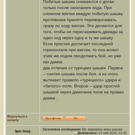
Побитые шашки снимаются с доски
только после окончания хода. При
сложном взятии каждую побитую шашку
противника принято переворачивать
сразу по ходу взятия. Это делается для
того, чтобы не перескакивать дважды за
один ход через одну и ту же шашку.
Если простая достигает последней
горизонтали при взятии, то она может
этим же ходом продолжать бой, но уже
как дамка
два отличия от турецких шашек. Первое
– снятие шашек после боя, а из этого
вытекает правило «турецкого» удара и
«битого» поля. Второе – удар простой
шашкой через дамочное поле на правах
дамки..
Вернуться к
началу
Заголовок сообщения:
Re: варианты игры шашки
Igor Jung
Добавлено:
21 янв 2016, 21:33