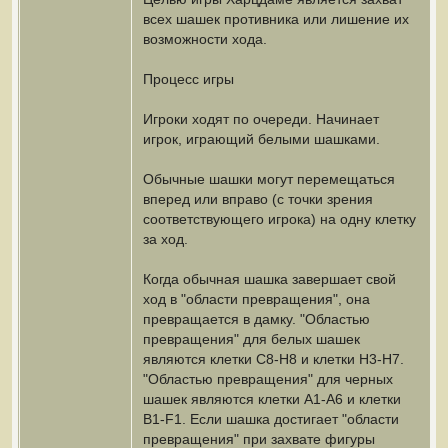
всех шашек противника или лишение их
возможности хода.
Процесс игры
Игроки ходят по очереди. Начинает
игрок, играющий белыми шашками.
Обычные шашки могут перемещаться
вперед или вправо (с точки зрения
соответствующего игрока) на одну клетку
за ход.
Когда обычная шашка завершает свой
ход в "области превращения", она
превращается в дамку. "Областью
превращения" для белых шашек
являются клетки C8-H8 и клетки H3-H7.
"Областью превращения" для черных
шашек являются клетки A1-A6 и клетки
B1-F1. Если шашка достигает "области
превращения" при захвате фигуры