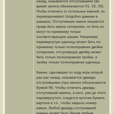
назад, называются отступившими (во
время записи обозначаются V1, V2, V3).
Чтобы отличить от остальных камней, их
переворачивают (подобно дамкам в
шашках). Отступившие камни лишаются
права бить камни соперника, но бить их
могут по-прежнему только
соответствующие шашки. Например,
перевернутую единицу может бить по-
прежнему только полноправная двойка
соперника, отступившую двойку может
бить только полноправная тройка, а
тройку только полноправная единица.
Камни, сделавшие по ходу игры второй
раз шаг назад, называются дважды
отступившими (при записи обозначаются
буквой W). Чтобы отличить дважды
отступивший камень, в него, уже до этого
перевернутого, кладется кусочек бумаги,
картона и т.п., чтобы закрыть номер
камня. Любой дважды отступивший
камень может быть битым любым