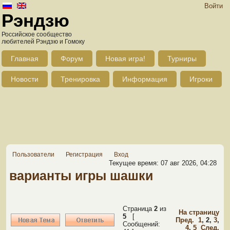
Войти
Рэндзю
Российское сообщество
любителей Рэндзю и Гомоку
Главная
Форум
Новая игра!
Турниры
Новости
Тренировка
Информация
Игроки
Пользователи
Регистрация
Вход
Текущее время: 07 авг 2026, 04:28
варианты игры шашки
Страница
2
из
На страницу
5
[
Пред.
1
,
2
,
3
,
Сообщений:
4
,
5
След.