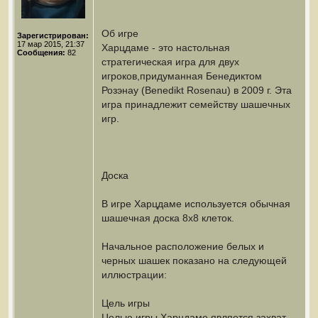
Об игре
Зарегистрирован:
17 мар 2015, 21:37
Харцдаме - это настольная
Сообщения:
82
стратегическая игра для двух
игроков,придуманная Бенедиктом
Розэнау (Benedikt Rosenau) в 2009 г. Эта
игра принадлежит семейству шашечных
игр.
Доска
В игре Харцдаме используется обычная
шашечная доска 8х8 клеток.
Начальное расположение белых и
черных шашек показано на следующей
иллюстрации:
Цель игры
Целью игры Харцдаме является захват