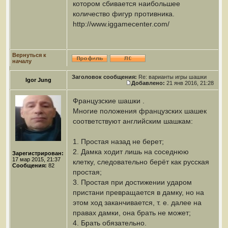
котором сбивается наибольшее
количество фигур противника.
http://www.iggamecenter.com/
Вернуться к
началу
Заголовок сообщения:
Re: варианты игры шашки
Igor Jung
Добавлено:
21 янв 2016, 21:28
Французские шашки .
Многие положения французских шашек
соответствуют английским шашкам:
1. Простая назад не берет;
2. Дамка ходит лишь на соседнюю
Зарегистрирован:
17 мар 2015, 21:37
клетку, следовательно берёт как русская
Сообщения:
82
простая;
3. Простая при достижении ударом
пристани превращается в дамку, но на
этом ход заканчивается, т. е. далее на
правах дамки, она брать не может;
4. Брать обязательно.