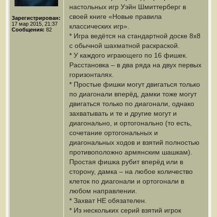
настольных игр Уэйн Шмиттерберг в
своей книге «Новые правила
Зарегистрирован:
17 мар 2015, 21:37
классических игр».
Сообщения:
82
* Игра ведётся на стандартной доске 8х8
с обычной шахматной раскраской.
* У каждого играющего по 16 фишек.
Расстановка – в два ряда на двух первых
горизонталях.
* Простые фишки могут двигаться только
по диагонали вперёд, дамки тоже могут
двигаться только по диагонали, однако
захватывать и те и другие могут и
диагонально, и ортогонально (то есть,
сочетание ортогональных и
диагональных ходов и взятий полностью
противоположно армянским шашкам).
Простая фишка рубит вперёд или в
сторону, дамка – на любое количество
клеток по диагонали и ортогонали в
любом направлении.
* Захват НЕ обязателен.
* Из нескольких серий взятий игрок