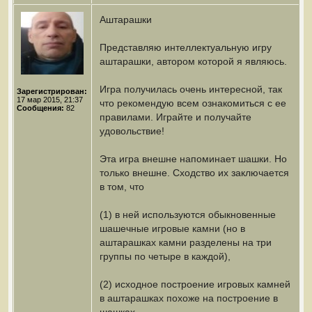
Аштарашки
Представляю интеллектуальную игру
аштарашки, автором которой я являюсь.
Игра получилась очень интересной, так
Зарегистрирован:
17 мар 2015, 21:37
что рекомендую всем ознакомиться с ее
Сообщения:
82
правилами. Играйте и получайте
удовольствие!
Эта игра внешне напоминает шашки. Но
только внешне. Сходство их заключается
в том, что
(1) в ней используются обыкновенные
шашечные игровые камни (но в
аштарашках камни разделены на три
группы по четыре в каждой),
(2) исходное построение игровых камней
в аштарашках похоже на построение в