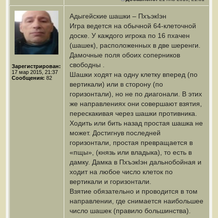
Адыгейские шашки – ПхъэкIэн
Игра ведется на обычной 64-клеточной
доске. У каждого игрока по 16 пхачен
(шашек), расположенных в две шеренги.
Дамочные поля обоих соперников
свободны .
Зарегистрирован:
17 мар 2015, 21:37
Шашки ходят на одну клетку вперед (по
Сообщения:
82
вертикали) или в сторону (по
горизонтали), но не по диагонали. В этих
же направлениях они совершают взятия,
перескакивая через шашки противника.
Ходить или бить назад простая шашка не
может. Достигнув последней
горизонтали, простая превращается в
«пщы», (князь или владыка), то есть в
дамку. Дамка в ПхъэкIэн дальнобойная и
ходит на любое число клеток по
вертикали и горизонтали.
Взятие обязательно и проводится в том
направлении, где снимается наибольшее
число шашек (правило большинства).