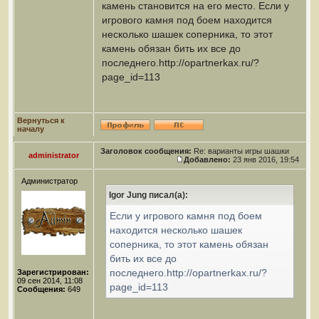
камень становится на его место. Если у
игрового камня под боем находится
несколько шашек соперника, то этот
камень обязан бить их все до
последнего.http://opartnerkax.ru/?
page_id=113
Вернуться к
началу
Заголовок сообщения:
Re: варианты игры шашки
administrator
Добавлено:
23 янв 2016, 19:54
Администратор
Igor Jung писал(а):
Если у игрового камня под боем
находится несколько шашек
соперника, то этот камень обязан
бить их все до
последнего.http://opartnerkax.ru/?
Зарегистрирован:
09 сен 2014, 11:08
page_id=113
Сообщения:
649