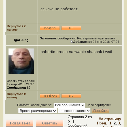
ссылка не работает.
Вернуться к
началу
Заголовок сообщения:
Re: варианты игры шашки
Igor Jung
Добавлено:
24 янв 2016, 07:24
naberite prosto nazwanie shashak i wsä
Зарегистрирован:
17 мар 2015, 21:37
Сообщения:
82
Вернуться к
началу
Показать сообщения за:
Поле сортировки
Страница
2
из
На страницу
5
[
Пред.
1
,
2
,
3
,
Сообщений: