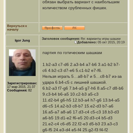
обязан выбрать вариант с наибольшим
количеством срубленных фишек.
Вернуться к
началу
Заголовок сообщения:
Re: варианты игры шашки
Igor Jung
Добавлено:
05 окт 2015, 20:19
партия по готическим шашкам
1.b2-a3 c7-d6 2.a3-b4 a7-b6 3.a1-b2 b7-
c6 4.b2-c3 d7-e6 5.c1-b2 e7-f6.
Нельзя играть 5…a8-b7 и 5…c8-b7 из-за
удара 6.b4-c5 с лишней шашкой.
Зарегистрирован:
17 мар 2015, 21:37
6.b2-a3 f7-g6 7.b4-a5 g7-h6 8.a5-c7 d8-b6
Сообщения:
82
9.c3-b4 b6-a5 10.c2-b3 a5-c3
11.d2-b4 g6-h5 12.b3-a4 h7-g6 13.b4-a5
d6-c5 14.a2-b3 c8-b7 15.e2-d3 b7-a6
16.a5-a7 a8-a6 17.d3-c4 c5-c3 18.b3-d3
a6-b5 19.d1-e2 f6-e5 20.d3-c4 b5-d3
21.e2-c4 c6-d5 22.f2-e3 d5-b3 23.a3-c3
g6-f5 24.e3-d4 e5-f4 25.g2-f3 f4-f2