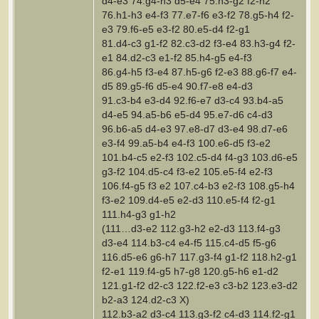
d4-e3 74.g4-h3 d5-e4 75.h3-g2 f2-h2
76.h1-h3 e4-f3 77.e7-f6 e3-f2 78.g5-h4 f2-
e3 79.f6-e5 e3-f2 80.e5-d4 f2-g1
81.d4-c3 g1-f2 82.c3-d2 f3-e4 83.h3-g4 f2-
e1 84.d2-c3 e1-f2 85.h4-g5 e4-f3
86.g4-h5 f3-e4 87.h5-g6 f2-e3 88.g6-f7 e4-
d5 89.g5-f6 d5-e4 90.f7-e8 e4-d3
91.c3-b4 e3-d4 92.f6-e7 d3-c4 93.b4-a5
d4-e5 94.a5-b6 e5-d4 95.e7-d6 c4-d3
96.b6-a5 d4-e3 97.e8-d7 d3-e4 98.d7-e6
e3-f4 99.a5-b4 e4-f3 100.e6-d5 f3-e2
101.b4-c5 e2-f3 102.c5-d4 f4-g3 103.d6-e5
g3-f2 104.d5-c4 f3-e2 105.e5-f4 e2-f3
106.f4-g5 f3 e2 107.c4-b3 e2-f3 108.g5-h4
f3-e2 109.d4-e5 e2-d3 110.e5-f4 f2-g1
111.h4-g3 g1-h2
(111…d3-e2 112.g3-h2 e2-d3 113.f4-g3
d3-e4 114.b3-c4 e4-f5 115.c4-d5 f5-g6
116.d5-e6 g6-h7 117.g3-f4 g1-f2 118.h2-g1
f2-e1 119.f4-g5 h7-g8 120.g5-h6 e1-d2
121.g1-f2 d2-c3 122.f2-e3 c3-b2 123.e3-d2
b2-a3 124.d2-c3 Х)
112.b3-a2 d3-c4 113.g3-f2 c4-d3 114.f2-g1