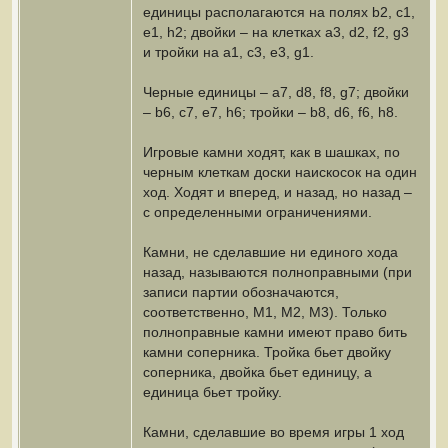
единицы располагаются на полях b2, c1,
e1, h2; двойки – на клетках a3, d2, f2, g3
и тройки на a1, c3, e3, g1.
Черные единицы – a7, d8, f8, g7; двойки
– b6, c7, e7, h6; тройки – b8, d6, f6, h8.
Игровые камни ходят, как в шашках, по
черным клеткам доски наискосок на один
ход. Ходят и вперед, и назад, но назад –
с определенными ограничениями.
Камни, не сделавшие ни единого хода
назад, называются полноправными (при
записи партии обозначаются,
соответственно, М1, М2, М3). Только
полноправные камни имеют право бить
камни соперника. Тройка бьет двойку
соперника, двойка бьет единицу, а
единица бьет тройку.
Камни, сделавшие во время игры 1 ход