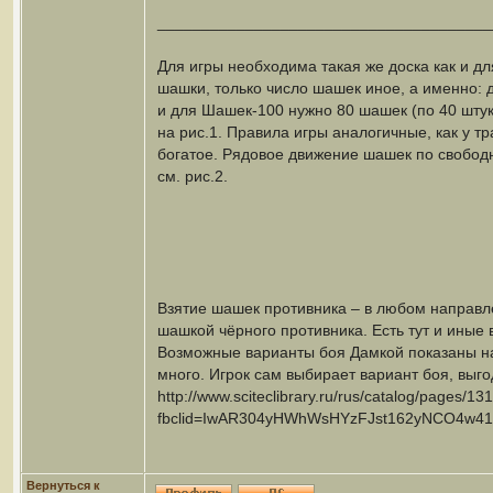
______________________________________
Для игры необходима такая же доска как и д
шашки, только число шашек иное, а именно: 
и для Шашек-100 нужно 80 шашек (по 40 шту
на рис.1. Правила игры аналогичные, как у 
богатое. Рядовое движение шашек по свобод
см. рис.2.
Взятие шашек противника – в любом направле
шашкой чёрного противника. Есть тут и иные
Возможные варианты боя Дамкой показаны на 
много. Игрок сам выбирает вариант боя, выг
http://www.sciteclibrary.ru/rus/catalog/pages/13
fbclid=IwAR304yHWhWsHYzFJst162yNCO4w41
Вернуться к