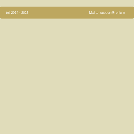
(c) 2014 - 2023
Mail to:
support@renju.in