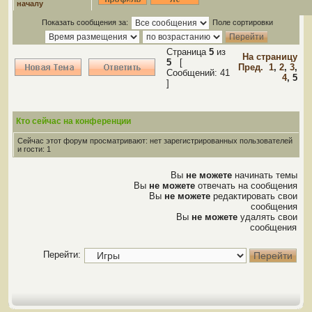
началу
Показать сообщения за:
Поле сортировки
Страница
5
из
На страницу
5
[
Пред.
1
,
2
,
3
,
Сообщений: 41
4
,
5
]
Кто сейчас на конференции
Сейчас этот форум просматривают: нет зарегистрированных пользователей
и гости: 1
Вы
не можете
начинать темы
Вы
не можете
отвечать на сообщения
Вы
не можете
редактировать свои
сообщения
Вы
не можете
удалять свои
сообщения
Перейти: