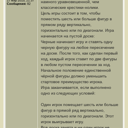
17 мар 2015, 21:37
намного уравновешенной, чем
Сообщения:
82
классические крестики-нолики.
Цель игры состоит в том, чтобы
поместить шесть или больше фигур в
прямом ряду вертикально,
горизонтально или по диагонали. Игра
начинается на пустой доске:
Черные начинают игру и ставять одну
черную фигуру на любое пересечение
на доске. После того, как сделан первый
ход, каждый игрок ставит по две фигуры
в любом пустом пересечении за ход.
Начальное положение единственной
чёрной фигуры должно уменьшить
стартовое преимущество игрока.
Игра заканчивается, если выполнено
одно из следующих условий:
Один игрок помещает шесть или больше
фигур в прямой ряд вертикально,
горизонтально или по диагонали. Этот
игрок выигрывает игру.
Вся доска занята и ни один игрок не