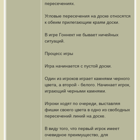
пересечениях.
Угловые пересечения на доске относятся
к обеим прилегающим краям доски.
В игре Гоннект не бывает ничейных
ситуаций.
Процесс игры
Игра начинается с пустой доски.
Один из игроков играет камнями черного
цвета, а второй - белого. Начинает игрок,
играющий черными камнями.
Игроки ходят по очереди, выставляя
фишки своего цвета в одно из свободных
пересечений линий на доске.
В виду того, что первый игрок имеет
очевидное преимущество, для