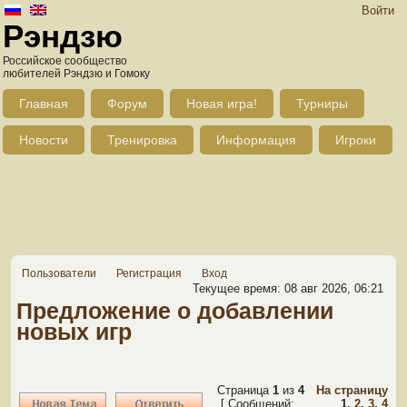
Войти
Рэндзю
Российское сообщество
любителей Рэндзю и Гомоку
Главная
Форум
Новая игра!
Турниры
Новости
Тренировка
Информация
Игроки
Пользователи
Регистрация
Вход
Текущее время: 08 авг 2026, 06:21
Предложение о добавлении
новых игр
Страница
1
из
4
На страницу
[ Сообщений:
1
,
2
,
3
,
4