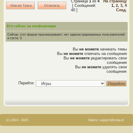
Страница
1
из
4
На страницу
[ Сообщений:
1
,
2
,
3
,
4
40 ]
След.
Кто сейчас на конференции
Сейчас этот форум просматривают: нет зарегистрированных пользователей
и гости: 3
Вы
не можете
начинать темы
Вы
не можете
отвечать на сообщения
Вы
не можете
редактировать свои
сообщения
Вы
не можете
удалять свои
сообщения
Перейти:
(c) 2014 - 2023
Mail to:
support@renju.in