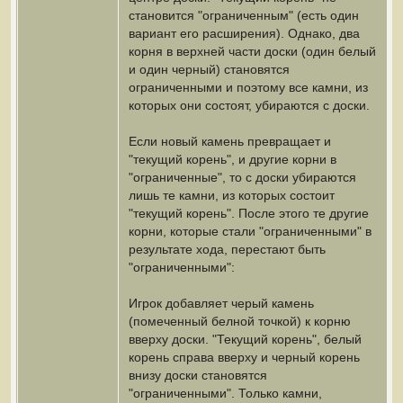
становится "ограниченным" (есть один
вариант его расширения). Однако, два
корня в верхней части доски (один белый
и один черный) становятся
ограниченными и поэтому все камни, из
которых они состоят, убираются с доски.
Если новый камень превращает и
"текущий корень", и другие корни в
"ограниченные", то с доски убираются
лишь те камни, из которых состоит
"текущий корень". После этого те другие
корни, которые стали "ограниченными" в
результате хода, перестают быть
"ограниченными":
Игрок добавляет черый камень
(помеченный белной точкой) к корню
вверху доски. "Текущий корень", белый
корень справа вверху и черный корень
внизу доски становятся
"ограниченными". Только камни,