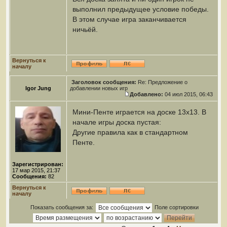
выполнил предыдущее условие победы.
В этом случае игра заканчивается
ничьёй.
Вернуться к
началу
Заголовок сообщения:
Re: Предложение о
Igor Jung
добавлении новых игр
Добавлено:
04 июл 2015, 06:43
Мини-Пенте играется на доске 13x13. В
начале игры доска пустая:
Другие правила как в стандартном
Пенте.
Зарегистрирован:
17 мар 2015, 21:37
Сообщения:
82
Вернуться к
началу
Показать сообщения за:
Поле сортировки