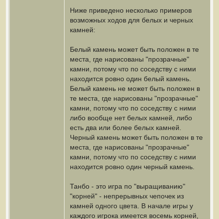
Ниже приведено несколько примеров
возможных ходов для белых и черных
камней:
Белый камень может быть положен в те
места, где нарисованы "прозрачные"
камни, потому что по соседству с ними
находится ровно один белый камень.
Белый камень не может быть положен в
те места, где нарисованы "прозрачные"
камни, потому что по соседству с ними
либо вообще нет белых камней, либо
есть два или более белых камней.
Черный камень может быть положен в те
места, где нарисованы "прозрачные"
камни, потому что по соседству с ними
находится ровно один черный камень.
Танбо - это игра по "выращиванию"
"корней" - непрерывных чепочек из
камней одного цвета. В начале игры у
каждого игрока имеется восемь корней,