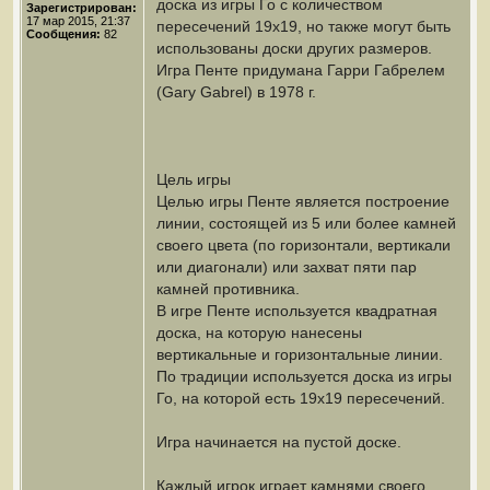
доска из игры Го с количеством
Зарегистрирован:
17 мар 2015, 21:37
пересечений 19х19, но также могут быть
Сообщения:
82
использованы доски других размеров.
Игра Пенте придумана Гарри Габрелем
(Gary Gabrel) в 1978 г.
Цель игры
Целью игры Пенте является построение
линии, состоящей из 5 или более камней
своего цвета (по горизонтали, вертикали
или диагонали) или захват пяти пар
камней противника.
В игре Пенте используется квадратная
доска, на которую нанесены
вертикальные и горизонтальные линии.
По традиции используется доска из игры
Го, на которой есть 19х19 пересечений.
Игра начинается на пустой доске.
Каждый игрок играет камнями своего