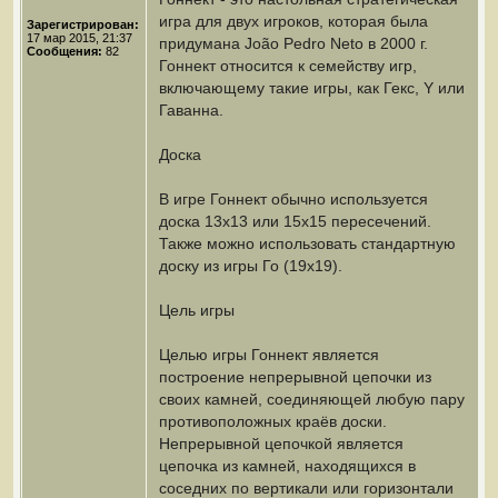
игра для двух игроков, которая была
Зарегистрирован:
17 мар 2015, 21:37
придумана João Pedro Neto в 2000 г.
Сообщения:
82
Гоннект относится к семейству игр,
включающему такие игры, как Гекс, Y или
Гаванна.
Доска
В игре Гоннект обычно используется
доска 13x13 или 15x15 пересечений.
Также можно использовать стандартную
доску из игры Го (19x19).
Цель игры
Целью игры Гоннект является
построение непрерывной цепочки из
своих камней, соединяющей любую пару
противоположных краёв доски.
Непрерывной цепочкой является
цепочка из камней, находящихся в
соседних по вертикали или горизонтали