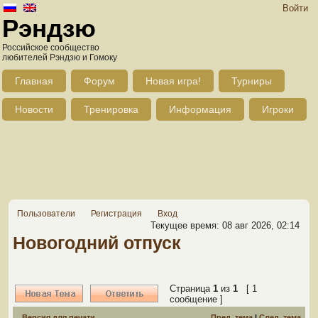
Войти
Рэндзю
Российское сообщество
любителей Рэндзю и Гомоку
Главная
Форум
Новая игра!
Турниры
Новости
Тренировка
Информация
Игроки
Пользователи
Регистрация
Вход
Текущее время: 08 авг 2026, 02:14
Новогодний отпуск
Страница
1
из
1
[ 1
сообщение ]
Версия для печати
Пред. тема
|
След. тема