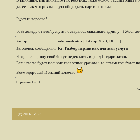
В принципе, партии на других ресурсах тоже можно рассматривать, 
далее. Так что рекомендую обсуждать партии отсюда.
Будет интересно!
10% дохода от этой услуги постараюсь скидывать админу =) Жест доб
Автор:
administrator
[ 19 апр 2020, 18:38 ]
Заголовок сообщения:
Re: Разбор партий как платная услуга
Я заранее прошу свой бонус переводить в фонд Подари жизнь.
Если кто то будет пользоваться этими уроками, то автоматом будет п
Всем здоровья! И знаний конечно
Страница
1
из
1
Po
(c) 2014 - 2023