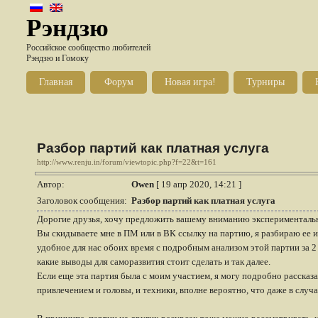
Рэндзю
Российское сообщество любителей
Рэндзю и Гомоку
Главная
Форум
Новая игра!
Турниры
Разбор партий как платная услуга
http://www.renju.in/forum/viewtopic.php?f=22&t=161
Автор:
Owen
[ 19 апр 2020, 14:21 ]
Заголовок сообщения:
Разбор партий как платная услуга
Дорогие друзья, хочу предложить вашему вниманию экспериментальную
Вы скидываете мне в ПМ или в ВК ссылку на партию, я разбираю ее и 
удобное для нас обоих время с подробным анализом этой партии за 2 
какие выводы для саморазвития стоит сделать и так далее.
Если еще эта партия была с моим участием, я могу подробно рассказа
привлечением и головы, и техники, вполне вероятно, что даже в случа