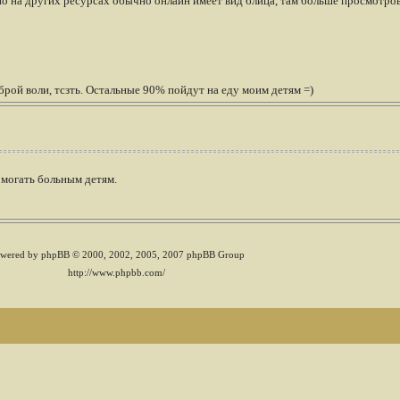
но на других ресурсах обычно онлайн имеет вид блица, там больше просмотро
рой воли, тсзть. Остальные 90% пойдут на еду моим детям =)
омогать больным детям.
wered by phpBB © 2000, 2002, 2005, 2007 phpBB Group
http://www.phpbb.com/