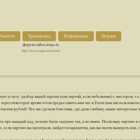
Новости
Тренировка
Информация
Игроки
форум сайта renju.in
http://www.renju.in/forum/
 услугу: разбор вашей партии (или партий, если небольшие) с мастером, т.е.
через некоторое время готов предоставить вам час в Zoom (как им пользоваться
тысячи рублей. Что вы сделали блестяще, где дали слабину, какие интересные 
ть про каждый ход, почему было сыграно так, а не иначе. Поскольку партию я 
е, если партию вы проиграли, найдется вариантик, как вы могли выиграть или, 