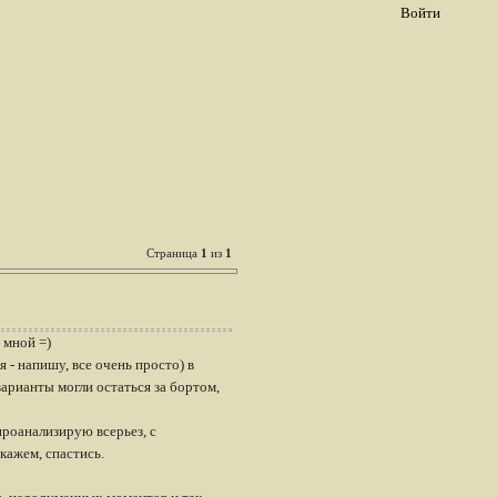
Войти
Страница
1
из
1
 мной =)
 - напишу, все очень просто) в
варианты могли остаться за бортом,
проанализирую всерьез, с
скажем, спастись.