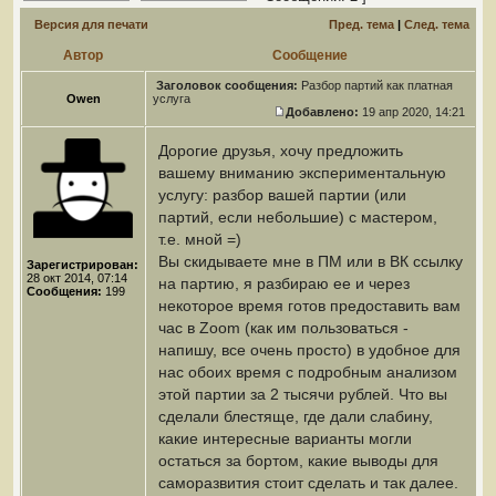
Версия для печати
Пред. тема
|
След. тема
Автор
Сообщение
Заголовок сообщения:
Разбор партий как платная
Owen
услуга
Добавлено:
19 апр 2020, 14:21
Дорогие друзья, хочу предложить
вашему вниманию экспериментальную
услугу: разбор вашей партии (или
партий, если небольшие) с мастером,
т.е. мной =)
Вы скидываете мне в ПМ или в ВК ссылку
Зарегистрирован:
28 окт 2014, 07:14
на партию, я разбираю ее и через
Сообщения:
199
некоторое время готов предоставить вам
час в Zoom (как им пользоваться -
напишу, все очень просто) в удобное для
нас обоих время с подробным анализом
этой партии за 2 тысячи рублей. Что вы
сделали блестяще, где дали слабину,
какие интересные варианты могли
остаться за бортом, какие выводы для
саморазвития стоит сделать и так далее.