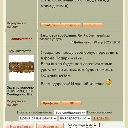
тсзть. Остальные 90% пойдут на еду
моим детям =)
Вернуться к
началу
Заголовок сообщения:
Re: Разбор партий как
administrator
платная услуга
Добавлено:
19 апр 2020, 18:38
Администратор
Я заранее прошу свой бонус переводить
в фонд Подари жизнь.
Если кто то будет пользоваться этими
уроками, то автоматом будет помогать
больным детям.
Всем здоровья! И знаний конечно
Зарегистрирован:
09 сен 2014, 11:08
Сообщения:
649
Вернуться к
началу
Показать сообщения за:
Поле сортировки
Страница
1
из
1
[