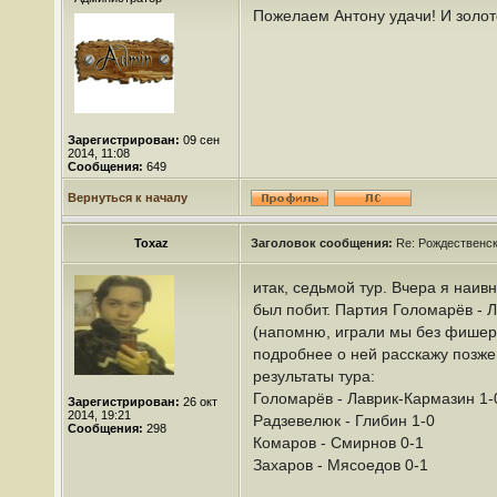
Пожелаем Антону удачи! И золо
Зарегистрирован:
09 сен
2014, 11:08
Сообщения:
649
Вернуться к началу
Toxaz
Заголовок сообщения:
Re: Рождественс
итак, седьмой тур. Вчера я наи
был побит. Партия Голомарёв - Л
(напомню, играли мы без фишера
подробнее о ней расскажу позже
результаты тура:
Голомарёв - Лаврик-Кармазин 1-
Зарегистрирован:
26 окт
2014, 19:21
Радзевелюк - Глибин 1-0
Сообщения:
298
Комаров - Смирнов 0-1
Захаров - Мясоедов 0-1