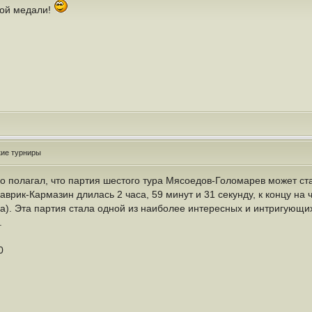
той медали!
кие турниры
вно полагал, что партия шестого тура Мясоедов-Голомарев может с
аврик-Кармазин длилась 2 часа, 59 минут и 31 секунду, к концу на ч
). Эта партия стала одной из наиболее интересных и интригующих
.
0