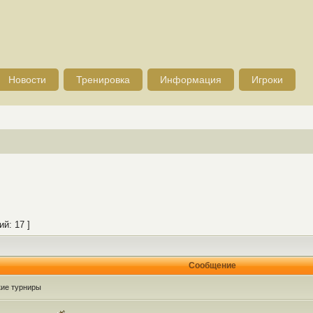
Новости
Тренировка
Информация
Игроки
й: 17 ]
Сообщение
кие турниры