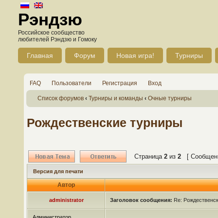
Рэндзю
Российское сообщество
любителей Рэндзю и Гомоку
Главная
Форум
Новая игра!
Турниры
FAQ
Пользователи
Регистрация
Вход
Список форумов
‹
Турниры и команды
‹
Очные турниры
Рождественские турниры
Страница
2
из
2
[ Сообщени
Версия для печати
Автор
administrator
Заголовок сообщения:
Re: Рождественс
Администратор