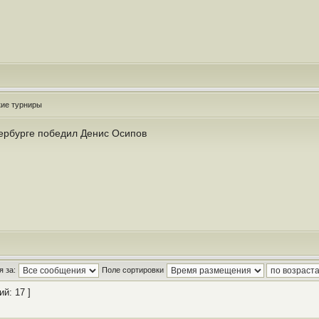
кие турниры
тербурге победил Денис Осипов
 за:
Поле сортировки
й: 17 ]