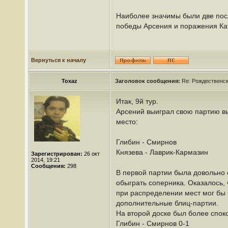
Наиболее значимы были две посл
победы Арсения и поражения Ка
Вернуться к началу
Toxaz
Заголовок сообщения:
Re: Рождественс
Итак, 9й тур.
Арсений выиграл свою партию вы
место:
Глибин - Смирнов
Князева - Лаврик-Кармазин
Зарегистрирован:
26 окт
2014, 19:21
Сообщения:
298
В первой партии была довольно 
обыграть соперника. Оказалось,
при распределении мест мог бы 
дополнительные блиц-партии.
На второй доске был более споко
Глибин - Смирнов 0-1