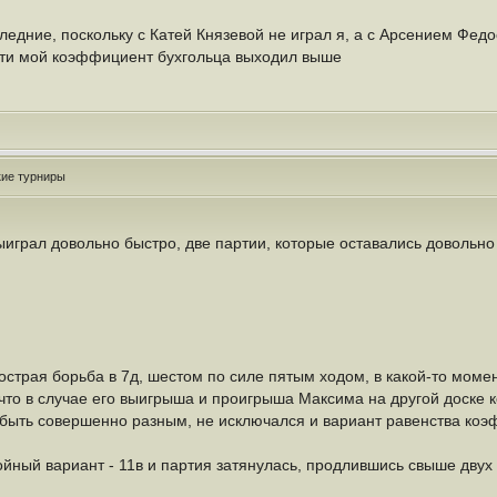
едние, поскольку с Катей Князевой не играл я, а с Арсением Федо
ти мой коэффициент бухгольца выходил выше
кие турниры
играл довольно быстро, две партии, которые оставались довольно
острая борьба в 7д, шестом по силе пятым ходом, в какой-то момен
 что в случае его выигрыша и проигрыша Максима на другой доске
быть совершенно разным, не исключался и вариант равенства коэ
йный вариант - 11в и партия затянулась, продлившись свыше двух 