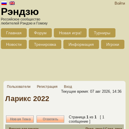
Войти
Рэндзю
Российское сообщество
любителей Рэндзю и Гомоку
Главная
Форум
Новая игра!
Турниры
Новости
Тренировка
Информация
Игроки
Пользователи
Регистрация
Вход
Текущее время: 07 авг 2026, 14:36
Ларикс 2022
Страница
1
из
1
[ 1
сообщение ]
Версия для печати
Пред. тема
|
След. тема