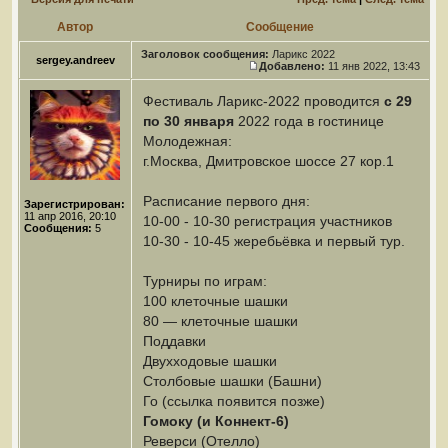
Автор
Сообщение
Заголовок сообщения:
Ларикс 2022
sergey.andreev
Добавлено:
11 янв 2022, 13:43
Фестиваль Ларикс-2022 проводится
с 29
по 30 января
2022 года в гостинице
Молодежная:
г.Москва, Дмитровское шоссе 27 кор.1
Расписание первого дня:
Зарегистрирован:
11 апр 2016, 20:10
10-00 - 10-30 регистрация участников
Сообщения:
5
10-30 - 10-45 жеребьёвка и первый тур.
Турниры по играм:
100 клеточные шашки
80 — клеточные шашки
Поддавки
Двухходовые шашки
Столбовые шашки (Башни)
Го (ссылка появится позже)
Гомоку (и Коннект-6)
Реверси (Отелло)