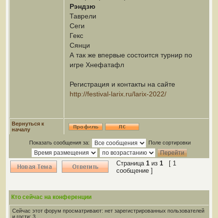
Рэндзю
Таврели
Сеги
Гекс
Сянци
А так же впервые состоится турнир по
игре Хнефатафл
Регистрация и контакты на сайте
http://festival-larix.ru/larix-2022/
Вернуться к
началу
Показать сообщения за:
Поле сортировки
Страница
1
из
1
[ 1
сообщение ]
Кто сейчас на конференции
Сейчас этот форум просматривают: нет зарегистрированных пользователей
и гости: 3