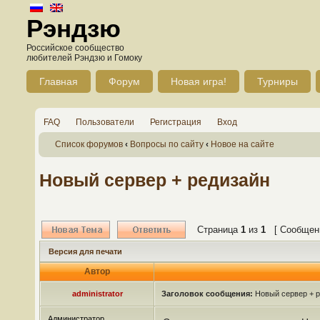
Рэндзю
Российское сообщество
любителей Рэндзю и Гомоку
Главная
Форум
Новая игра!
Турниры
FAQ
Пользователи
Регистрация
Вход
Список форумов
‹
Вопросы по сайту
‹
Новое на сайте
Новый сервер + редизайн
Страница
1
из
1
[ Сообщени
Версия для печати
Автор
administrator
Заголовок сообщения:
Новый сервер + р
Администратор