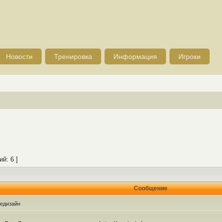
Новости
Тренировка
Информация
Игроки
й: 6 ]
Сообщение
едизайн