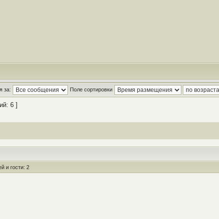
 за:
Поле сортировки
й: 6 ]
 и гости: 2