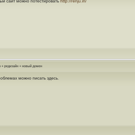
вый сайт можно потестировать
http://renju.in/
 + редизайн + новый домен
облемах можно писать здесь.