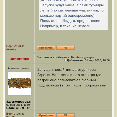
Запуски будут чаще, а сами турниры
легче (так как меньше участников, то
меньше партий одновременно).
Предлагаю обсудить предложение.
Например, в течение недели.
Вернуться к
началу
Заголовок сообщения:
Re: Автотурниры
administrator
Добавлено:
01 мар 2026, 16:56
Администратор
Запущен новый тип автотурниров -
Адванс. Напоминаю, что это игра где
разрешено пользоваться любыми
подсказками (в том числе программами).
Зарегистрирован:
09 сен 2014, 11:08
Сообщения:
649
Вернуться к
началу