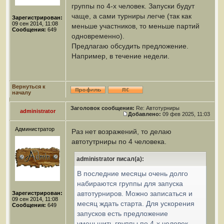
группы по 4-х человек. Запуски будут
чаще, а сами турниры легче (так как
Зарегистрирован:
09 сен 2014, 11:08
меньше участников, то меньше партий
Сообщения:
649
одновременно).
Предлагаю обсудить предложение.
Например, в течение недели.
Вернуться к
началу
Заголовок сообщения:
Re: Автотурниры
administrator
Добавлено:
09 фев 2025, 11:03
Администратор
Раз нет возражений, то делаю
автотутрниры по 4 человека.
administrator писал(а):
В последние месяцы очень долго
набираются группы для запуска
автотурниров. Можно записаться и
Зарегистрирован:
09 сен 2014, 11:08
месяц ждать старта. Для ускорения
Сообщения:
649
запусков есть предложение
уменьшить группы по 4-х человек.