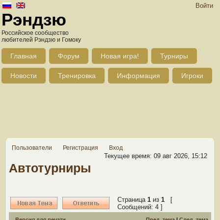
Войти
Рэндзю
Российское сообщество
любителей Рэндзю и Гомоку
Главная
Форум
Новая игра!
Турниры
Новости
Тренировка
Информация
Игроки
Пользователи
Регистрация
Вход
Текущее время: 09 авг 2026, 15:12
Автотурниры
Страница
1
из
1
[
Сообщений: 4 ]
Версия для печати
Пред. тема
|
След. тема