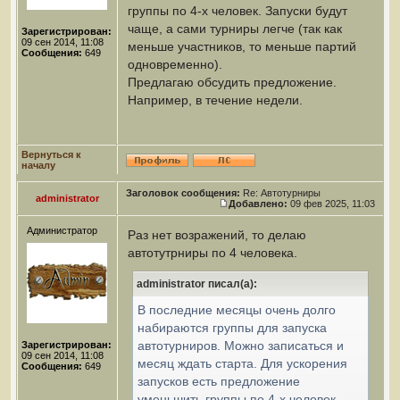
группы по 4-х человек. Запуски будут
чаще, а сами турниры легче (так как
Зарегистрирован:
09 сен 2014, 11:08
меньше участников, то меньше партий
Сообщения:
649
одновременно).
Предлагаю обсудить предложение.
Например, в течение недели.
Вернуться к
началу
Заголовок сообщения:
Re: Автотурниры
administrator
Добавлено:
09 фев 2025, 11:03
Администратор
Раз нет возражений, то делаю
автотутрниры по 4 человека.
administrator писал(а):
В последние месяцы очень долго
набираются группы для запуска
автотурниров. Можно записаться и
Зарегистрирован:
09 сен 2014, 11:08
месяц ждать старта. Для ускорения
Сообщения:
649
запусков есть предложение
уменьшить группы по 4-х человек.