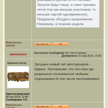
Запуски будут чаще, а сами турниры
легче (так как меньше участников, то
меньше партий одновременно).
Предлагаю обсудить предложение.
Например, в течение недели.
Вернуться к
началу
Заголовок сообщения:
Re: Автотурниры
administrator
Добавлено:
01 мар 2026, 16:56
Администратор
Запущен новый тип автотурниров -
Адванс. Напоминаю, что это игра где
разрешено пользоваться любыми
подсказками (в том числе программами).
Зарегистрирован:
09 сен 2014, 11:08
Сообщения:
649
Вернуться к
началу