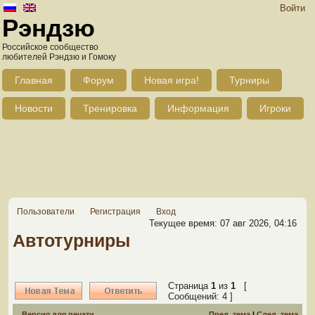
Войти
Рэндзю
Российское сообщество
любителей Рэндзю и Гомоку
Главная
Форум
Новая игра!
Турниры
Новости
Тренировка
Информация
Игроки
Пользователи
Регистрация
Вход
Текущее время: 07 авг 2026, 04:16
Автотурниры
Страница
1
из
1
[
Сообщений: 4 ]
Версия для печати
Пред. тема
|
След. тема