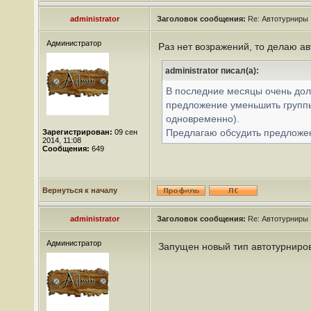
administrator
Заголовок сообщения:
Re: Автотурниры
Администратор
Раз нет возражений, то делаю ав
administrator писал(а):
В последние месяцы очень долг
предложение уменьшить группы 
одновременно).
Предлагаю обсудить предложен
Зарегистрирован:
09 сен
2014, 11:08
Сообщения:
649
Вернуться к началу
administrator
Заголовок сообщения:
Re: Автотурниры
Администратор
Запущен новый тип автотурниров