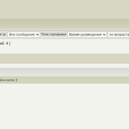
 за:
Поле сортировки
й: 4 ]
 и гости: 2