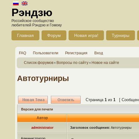
Рэндзю
Российское сообщество
любителей Рэндзю и Гомоку
Главная
Форум
Новая игра!
Турниры
FAQ
Пользователи
Регистрация
Вход
Список форумов
‹
Вопросы по сайту
‹
Новое на сайте
Автотурниры
Страница
1
из
1
[ Сообщени
Версия для печати
Автор
administrator
Заголовок сообщения:
Автотурниры
Администратор