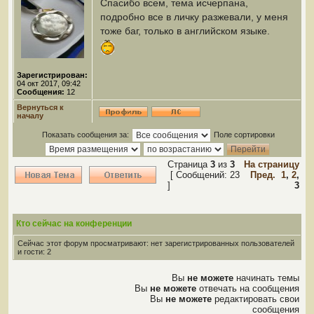
Спасибо всем, тема исчерпана,
подробно все в личку разжевали, у меня
тоже баг, только в английском языке.
Зарегистрирован:
04 окт 2017, 09:42
Сообщения:
12
Вернуться к
началу
Показать сообщения за:
Поле сортировки
Страница
3
из
3
На страницу
[ Сообщений: 23
Пред.
1
,
2
,
]
3
Кто сейчас на конференции
Сейчас этот форум просматривают: нет зарегистрированных пользователей
и гости: 2
Вы
не можете
начинать темы
Вы
не можете
отвечать на сообщения
Вы
не можете
редактировать свои
сообщения