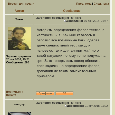
Версия для печати
Пред. тема
|
След. тема
Автор
Сообщение
Заголовок сообщения:
Re: Фолы
Toxaz
Добавлено:
30 сен 2018, 21:57
Алгоритм определения фолов тестил, в
частности, и я. Как мне казалось я
отловил все возможные баги, сделав
даже специальный тест, как для
человека, так и для алгоритма:) но о
такой ситуации почему-то не подумал, а
Зарегистрирован:
26 окт 2014, 19:21
зря. Зато теперь есть повод обновить
Сообщения:
298
свои задачки на определение фолов,
дополнив их таким замечательным
примером.
Вернуться к
началу
Заголовок сообщения:
Re: Фолы
ssergey
Добавлено:
01 окт 2018, 11:22