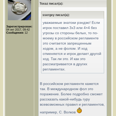
Toxaz писал(а):
ssergey писал(а):
уважаемые знатоки рэндзю! Если
Зарегистрирован:
игрок поставил 3х3 или 4×4 без
04 окт 2017, 09:42
угрозы со стороны белых, то по-
Сообщения:
12
моему в российском регламенте
это считается запрещенным
ходом, а не фолом. И ход
отменяется и игрок делает другой
ход. Так ли это. И как это
рассматривается в других
регламентах.
В российском регламенте кажется
так. В международном фол это
поражение. Более подробно сможет
рассказать какой-нибудь гуру
всевозможных правил и регламентов,
например, С. Волков