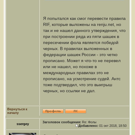
Я попытался как смог перевести правила
RIF, которые выложены на renju.net, но
так и не нашел данного утверждения, что
при построении ряда из пяти шашек в
пересечении фола является победой
черных. В правилах выложенных в
федерации шашек России - это четко
прописано. Может я что-то не перевел
или не нашел, но похоже в
международных правилах это не
прописано, на усмотрение судей. Антс
тоже подтвердил, что это выигрыш
черных, но ссылки не дал.
Вернуться к
началу
Заголовок сообщения:
Re: Фолы
ssergey
Добавлено:
01 окт 2018, 18:50