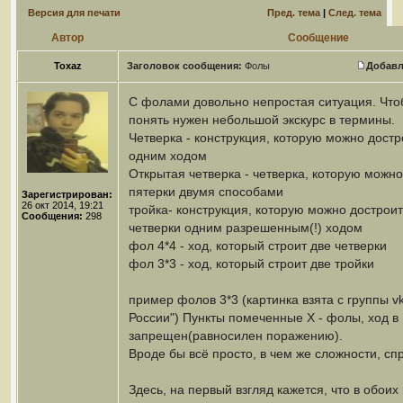
Версия для печати
Пред. тема
|
След. тема
Автор
Сообщение
Toxaz
Заголовок сообщения:
Фолы
Добавл
С фолами довольно непростая ситуация. Что
понять нужен небольшой экскурс в термины.
Четверка - конструкция, которую можно достр
одним ходом
Открытая четверка - четверка, которую можно
пятерки двумя способами
Зарегистрирован:
26 окт 2014, 19:21
тройка- конструкция, которую можно достроит
Сообщения:
298
четверки одним разрешенным(!) ходом
фол 4*4 - ход, который строит две четверки
фол 3*3 - ход, который строит две тройки
пример фолов 3*3 (картинка взята с группы v
России") Пункты помеченные Х - фолы, ход в
запрещен(равносилен поражению).
Вроде бы всё просто, в чем же сложности, сп
Здесь, на первый взгляд кажется, что в обоих