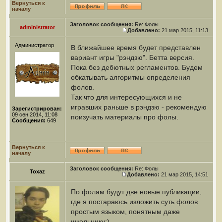
Вернуться к
началу
Заголовок сообщения:
Re: Фолы
administrator
Добавлено:
21 мар 2015, 11:13
Администратор
В ближайшее время будет представлен
вариант игры "рэндзю". Бетта версия.
Пока без дебютных регламентов. Будем
обкатывать алгоритмы определения
фолов.
Так что для интересующихся и не
игравших раньше в рэндзю - рекомендую
Зарегистрирован:
09 сен 2014, 11:08
поизучать материалы про фолы.
Сообщения:
649
Вернуться к
началу
Заголовок сообщения:
Re: Фолы
Toxaz
Добавлено:
21 мар 2015, 14:51
По фолам будут две новые публикации,
где я постараюсь изложить суть фолов
простым языком, понятным даже
школьнику:)