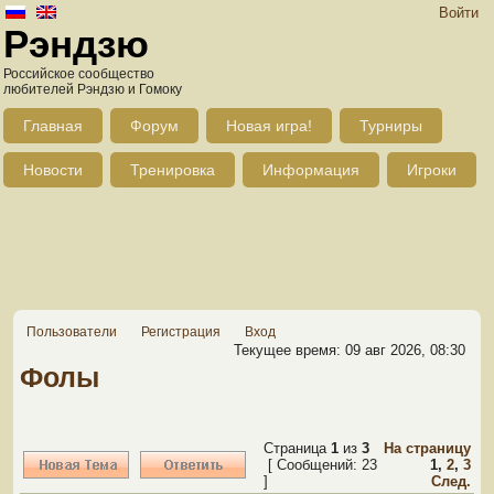
Войти
Рэндзю
Российское сообщество
любителей Рэндзю и Гомоку
Главная
Форум
Новая игра!
Турниры
Новости
Тренировка
Информация
Игроки
Пользователи
Регистрация
Вход
Текущее время: 09 авг 2026, 08:30
Фолы
Страница
1
из
3
На страницу
[ Сообщений: 23
1
,
2
,
3
]
След.