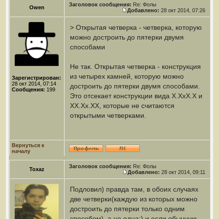
Заголовок сообщения:
Re: Фолы
Owen
Добавлено:
28 окт 2014, 07:26
> Открытая четверка - четверка, которую
можно достроить до пятерки двумя
способами
Не так. Открытая четверка - конструкция
из четырех камней, которую можно
Зарегистрирован:
28 окт 2014, 07:14
достроить до пятерки двумя способами.
Сообщения:
199
Это отсекает конструкции вида Х.ХхХ.Х и
ХХ.Хх.ХХ, которые не считаются
открытыми четверками.
Вернуться к
началу
Заголовок сообщения:
Re: Фолы
Toxaz
Добавлено:
28 окт 2014, 09:11
Подловил) правда там, в обоих случаях
две четверки(каждую из которых можно
достроить до пятерки только одним
способом), а не одна:) и если обычную