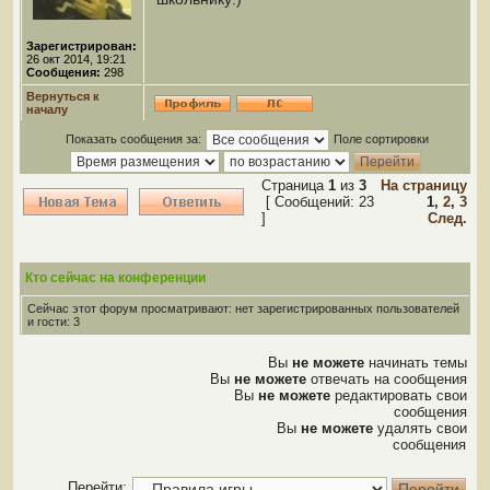
Зарегистрирован:
26 окт 2014, 19:21
Сообщения:
298
Вернуться к
началу
Показать сообщения за:
Поле сортировки
Страница
1
из
3
На страницу
[ Сообщений: 23
1
,
2
,
3
]
След.
Кто сейчас на конференции
Сейчас этот форум просматривают: нет зарегистрированных пользователей
и гости: 3
Вы
не можете
начинать темы
Вы
не можете
отвечать на сообщения
Вы
не можете
редактировать свои
сообщения
Вы
не можете
удалять свои
сообщения
Перейти: