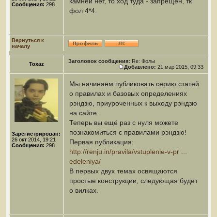
камней нет, то ход туда - запрещен, тк
Сообщения:
298
фол 4*4.
Вернуться к
началу
Заголовок сообщения:
Re: Фолы
Toxaz
Добавлено:
21 мар 2015, 09:33
Мы начинаем публиковать серию статей
о правилах и базовых определениях
рэндзю, приуроченных к выходу рэндзю
на сайте.
Теперь вы ещё раз с нуля можете
познакомиться с правилами рэндзю!
Зарегистрирован:
26 окт 2014, 19:21
Первая публикация:
Сообщения:
298
http://renju.in/pravila/vstuplenie-v-pr ...
edeleniya/
В первых двух темах освящаются
простые конструкции, следующая будет
о вилках.