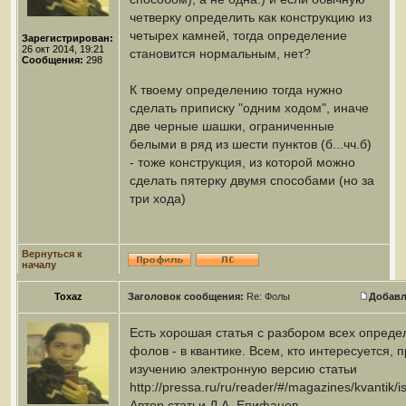
четверку определить как конструкцию из
четырех камней, тогда определение
Зарегистрирован:
26 окт 2014, 19:21
становится нормальным, нет?
Сообщения:
298
К твоему определению тогда нужно
сделать приписку "одним ходом", иначе
две черные шашки, ограниченные
белыми в ряд из шести пунктов (б...чч.б)
- тоже конструкция, из которой можно
сделать пятерку двумя способами (но за
три хода)
Вернуться к
началу
Toxaz
Заголовок сообщения:
Re: Фолы
Добавл
Есть хорошая статья с разбором всех опреде
фолов - в квантике. Всем, кто интересуется, 
изучению электронную версию статьи
http://pressa.ru/ru/reader/#/magazines/kvantik/
Автор статьи Д.А. Епифанов