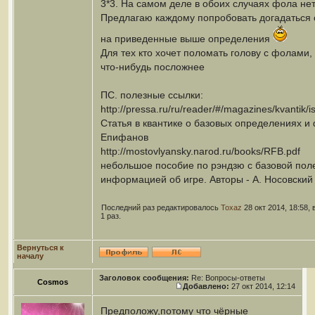
3*3. На самом деле в обоих случаях фола нет
Предлагаю каждому попробовать догадаться 
на приведенные выше определения
Для тех кто хочет поломать голову с фолами,
что-нибудь посложнее
ПС. полезные ссылки:
http://pressa.ru/ru/reader/#/magazines/kvantik/
Статья в квантике о базовых определениях и 
Епифанов
http://mostovlyansky.narod.ru/books/RFB.pdf
небольшое пособие по рэндзю с базовой пол
информацией об игре. Авторы - А. Носовский 
Последний раз редактировалось
Toxaz
28 окт 2014, 18:58,
1 раз.
Вернуться к
началу
Заголовок сообщения:
Re: Вопросы-ответы
Cosmos
Добавлено:
27 окт 2014, 12:14
Предположу,потому что чёрные