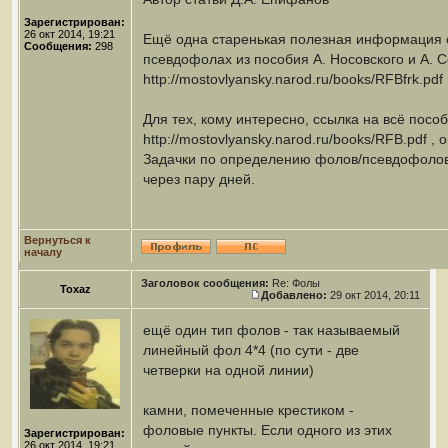
Зарегистрирован:
26 окт 2014, 19:21
Ещё одна старенькая полезная информация 
Сообщения:
298
псевдофолах из пособия А. Носовского и А. С
http://mostovlyansky.narod.ru/books/RFBfrk.pdf
Для тех, кому интересно, ссылка на всё пособ
http://mostovlyansky.narod.ru/books/RFB.pdf ,
Задачки по определению фолов/псевдофоло
через пару дней.
Вернуться к
началу
Заголовок сообщения:
Re: Фолы
Toxaz
Добавлено:
29 окт 2014, 20:11
ещё один тип фолов - так называемый
линейный фол 4*4 (по сути - две
четверки на одной линии)
камни, помеченные крестиком -
фоловые пункты. Если одного из этих
Зарегистрирован:
26 окт 2014, 19:21