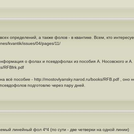
всех определений, а также фолов - в квантике. Всем, кто интерес
ines/kvantik/issues/04/pages/11/
нформация о фолах и псевдофолах из пособия А. Носовского и А.
ks/RFBfrk.pdf
на всё пособие - http://mostovlyansky.narod.ru/books/RFB.pdf , оно
псевдофолов подготовлю через пару дней.
емый линейный фол 4*4 (по сути - две четверки на одной линии)