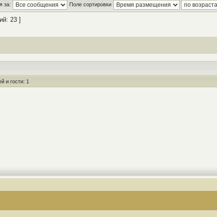
 за:
Поле сортировки
й: 23 ]
 и гости: 1