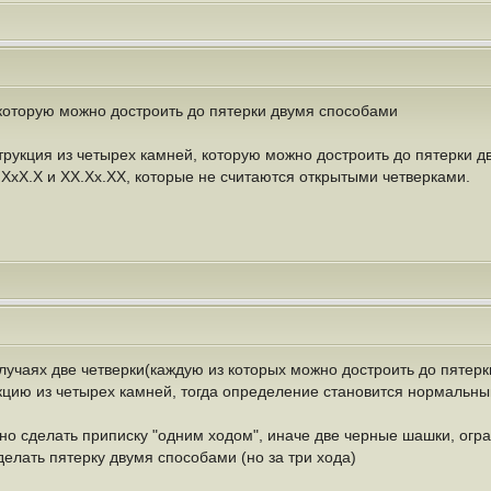
, которую можно достроить до пятерки двумя способами
струкция из четырех камней, которую можно достроить до пятерки 
.ХхХ.Х и ХХ.Хх.ХХ, которые не считаются открытыми четверками.
лучаях две четверки(каждую из которых можно достроить до пятерк
укцию из четырех камней, тогда определение становится нормальны
о сделать приписку "одним ходом", иначе две черные шашки, огран
делать пятерку двумя способами (но за три хода)