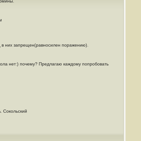
ермины.
м
од в них запрещен(равносилен поражению).
х фола нет:) почему? Предлагаю каждому попробовать
. Сокольский