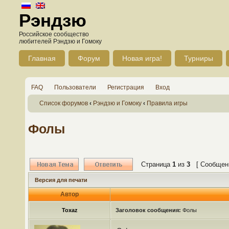
Рэндзю
Российское сообщество
любителей Рэндзю и Гомоку
Главная
Форум
Новая игра!
Турниры
FAQ
Пользователи
Регистрация
Вход
Список форумов
‹
Рэндзю и Гомоку
‹
Правила игры
Фолы
Страница
1
из
3
[ Сообщени
Версия для печати
Автор
Toxaz
Заголовок сообщения:
Фолы