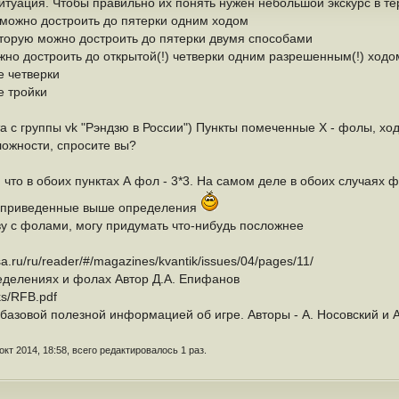
туация. Чтобы правильно их понять нужен небольшой экскурс в т
ю можно достроить до пятерки одним ходом
которую можно достроить до пятерки двумя способами
жно достроить до открытой(!) четверки одним разрешенным(!) ходо
е четверки
е тройки
та с группы vk "Рэндзю в России") Пункты помеченные Х - фолы, х
ложности, спросите вы?
, что в обоих пунктах А фол - 3*3. На самом деле в обоих случая
а приведенные выше определения
ову с фолами, могу придумать что-нибудь посложнее
a.ru/ru/reader/#/magazines/kvantik/issues/04/pages/11/
ределениях и фолах Автор Д.А. Епифанов
ks/RFB.pdf
базовой полезной информацией об игре. Авторы - А. Носовский и А
окт 2014, 18:58, всего редактировалось 1 раз.