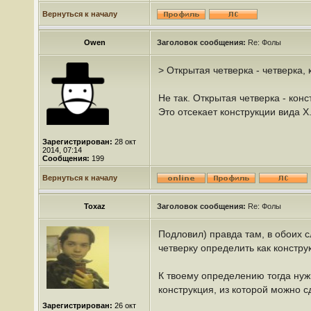
Вернуться к началу
Owen
Заголовок сообщения:
Re: Фолы
> Открытая четверка - четверка
Не так. Открытая четверка - кон
Это отсекает конструкции вида Х
Зарегистрирован:
28 окт
2014, 07:14
Сообщения:
199
Вернуться к началу
Toxaz
Заголовок сообщения:
Re: Фолы
Подловил) правда там, в обоих с
четверку определить как констр
К твоему определению тогда нужн
конструкция, из которой можно с
Зарегистрирован:
26 окт