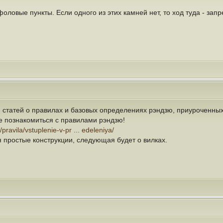
оловые пункты. Если одного из этих камней нет, то ход туда - запр
статей о правилах и базовых определениях рэндзю, приуроченных 
е познакомиться с правилами рэндзю!
n/pravila/vstuplenie-v-pr ... edeleniya/
 простые конструкции, следующая будет о вилках.