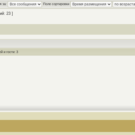
 за:
Поле сортировки
й: 23 ]
 и гости: 3