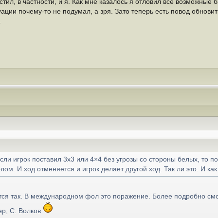
ил, в частности, и я. Как мне казалось я отловил все возможные ба
туации почему-то не подумал, а зря. Зато теперь есть повод обнов
.
ли игрок поставил 3х3 или 4×4 без угрозы со стороны белых, то п
м. И ход отменяется и игрок делает другой ход. Так ли это. И как
тся так. В международном фол это поражение. Более подробно смо
ер, С. Волков