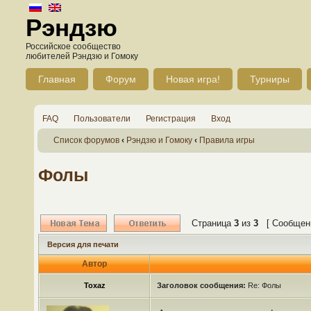
Рэндзю
Российское сообщество
любителей Рэндзю и Гомоку
Главная
Форум
Новая игра!
Турниры
FAQ
Пользователи
Регистрация
Вход
Список форумов
‹
Рэндзю и Гомоку
‹
Правила игры
Фолы
Страница
3
из
3
[ Сообщени
Версия для печати
Автор
Toxaz
Заголовок сообщения:
Re: Фолы