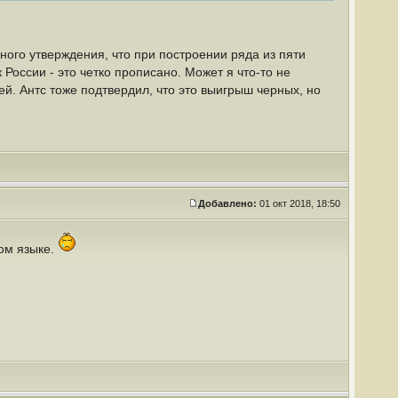
нного утверждения, что при построении ряда из пяти
оссии - это четко прописано. Может я что-то не
й. Антс тоже подтвердил, что это выигрыш черных, но
Добавлено:
01 окт 2018, 18:50
ком языке.