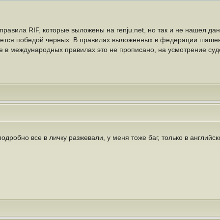
правила RIF, которые выложены на renju.net, но так и не нашел да
тся победой черных. В правилах выложенных в федерации шашек Р
е в международных правилах это не прописано, на усмотрение суде
одробно все в личку разжевали, у меня тоже баг, только в английс