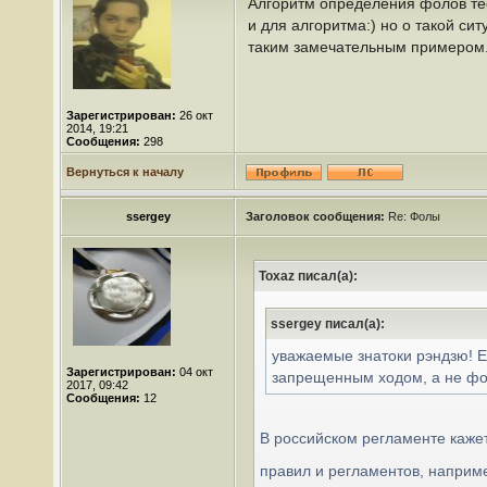
Алгоритм определения фолов тест
и для алгоритма:) но о такой си
таким замечательным примером
Зарегистрирован:
26 окт
2014, 19:21
Сообщения:
298
Вернуться к началу
ssergey
Заголовок сообщения:
Re: Фолы
Toxaz писал(а):
ssergey писал(а):
уважаемые знатоки рэндзю! Ес
Зарегистрирован:
04 окт
запрещенным ходом, а не фоло
2017, 09:42
Сообщения:
12
В российском регламенте каже
правил и регламентов, наприм