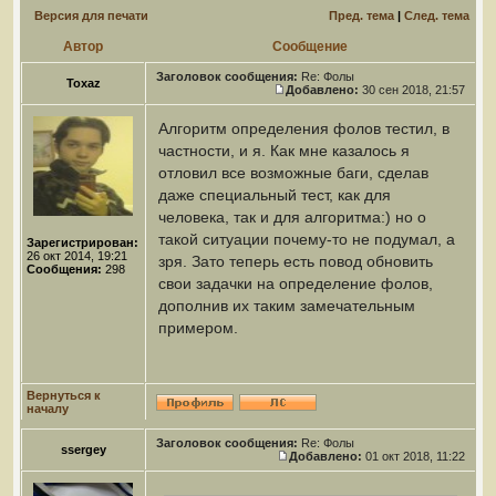
Версия для печати
Пред. тема
|
След. тема
Автор
Сообщение
Заголовок сообщения:
Re: Фолы
Toxaz
Добавлено:
30 сен 2018, 21:57
Алгоритм определения фолов тестил, в
частности, и я. Как мне казалось я
отловил все возможные баги, сделав
даже специальный тест, как для
человека, так и для алгоритма:) но о
такой ситуации почему-то не подумал, а
Зарегистрирован:
26 окт 2014, 19:21
зря. Зато теперь есть повод обновить
Сообщения:
298
свои задачки на определение фолов,
дополнив их таким замечательным
примером.
Вернуться к
началу
Заголовок сообщения:
Re: Фолы
ssergey
Добавлено:
01 окт 2018, 11:22