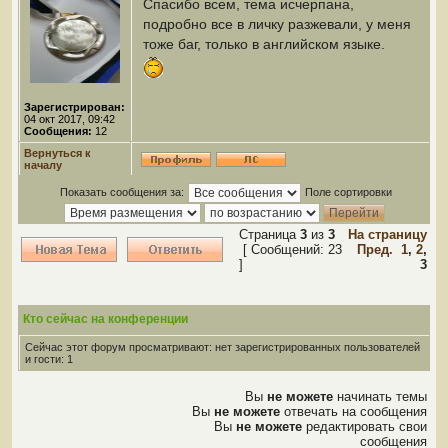
Спасибо всем, тема исчерпана,
подробно все в личку разжевали, у меня
тоже баг, только в английском языке.
Зарегистрирован:
04 окт 2017, 09:42
Сообщения:
12
Вернуться к
началу
Показать сообщения за:
Поле сортировки
Страница
3
из
3
На страницу
[ Сообщений: 23
Пред.
1
,
2
,
]
3
Кто сейчас на конференции
Сейчас этот форум просматривают: нет зарегистрированных пользователей
и гости: 1
Вы
не можете
начинать темы
Вы
не можете
отвечать на сообщения
Вы
не можете
редактировать свои
сообщения