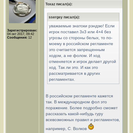
Toxaz писал(а):
ssergey писал(а):
уважаемые знатоки рэндзю! Если
Зарегистрирован:
игрок поставил 3х3 или 4×4 без
04 окт 2017, 09:42
угрозы со стороны белых, то по-
Сообщения:
12
моему в российском регламенте
это считается запрещенным
ходом, а не фолом. И ход
отменяется и игрок делает другой
ход. Так ли это. И как это
рассматривается в других
регламентах.
В российском регламенте кажется
так. В международном фол это
поражение. Более подробно сможет
рассказать какой-нибудь гуру
всевозможных правил и регламентов,
например, С. Волков