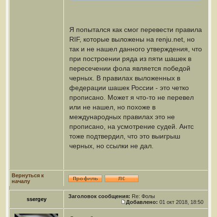
Я попытался как смог перевести правила
RIF, которые выложены на renju.net, но
так и не нашел данного утверждения, что
при построении ряда из пяти шашек в
пересечении фола является победой
черных. В правилах выложенных в
федерации шашек России - это четко
прописано. Может я что-то не перевел
или не нашел, но похоже в
международных правилах это не
прописано, на усмотрение судей. Антс
тоже подтвердил, что это выигрыш
черных, но ссылки не дал.
Вернуться к
началу
Заголовок сообщения:
Re: Фолы
ssergey
Добавлено:
01 окт 2018, 18:50