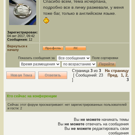
Спасибо всем, тема исчерпана,
подробно все в личку разжевали, у меня
тоже баг, только в английском языке.
Зарегистрирован:
04 окт 2017, 09:42
Сообщения:
12
Вернуться к
началу
Показать сообщения за:
Поле сортировки
Страница
3
из
3
На страницу
[ Сообщений: 23
Пред.
1
,
2
,
]
3
Кто сейчас на конференции
Сейчас этот форум просматривают: нет зарегистрированных пользователей
и гости: 2
Вы
не можете
начинать темы
Вы
не можете
отвечать на сообщения
Вы
не можете
редактировать свои
сообщения