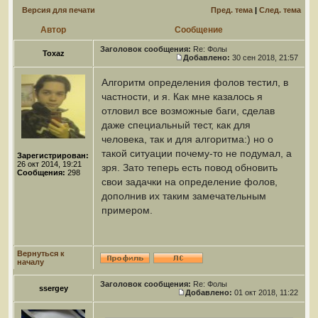
Версия для печати
Пред. тема
|
След. тема
Автор
Сообщение
Заголовок сообщения:
Re: Фолы
Toxaz
Добавлено:
30 сен 2018, 21:57
Алгоритм определения фолов тестил, в
частности, и я. Как мне казалось я
отловил все возможные баги, сделав
даже специальный тест, как для
человека, так и для алгоритма:) но о
такой ситуации почему-то не подумал, а
Зарегистрирован:
26 окт 2014, 19:21
зря. Зато теперь есть повод обновить
Сообщения:
298
свои задачки на определение фолов,
дополнив их таким замечательным
примером.
Вернуться к
началу
Заголовок сообщения:
Re: Фолы
ssergey
Добавлено:
01 окт 2018, 11:22