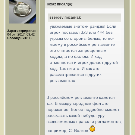
Toxaz писал(а):
ssergey писал(а):
уважаемые знатоки рэндзю! Если
Зарегистрирован:
игрок поставил 3х3 или 4×4 без
04 окт 2017, 09:42
угрозы со стороны белых, то по-
Сообщения:
12
моему в российском регламенте
это считается запрещенным
ходом, а не фолом. И ход
отменяется и игрок делает другой
ход. Так ли это. И как это
рассматривается в других
регламентах.
В российском регламенте кажется
так. В международном фол это
поражение. Более подробно сможет
рассказать какой-нибудь гуру
всевозможных правил и регламентов,
например, С. Волков