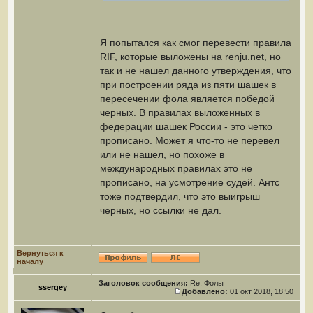
Я попытался как смог перевести правила
RIF, которые выложены на renju.net, но
так и не нашел данного утверждения, что
при построении ряда из пяти шашек в
пересечении фола является победой
черных. В правилах выложенных в
федерации шашек России - это четко
прописано. Может я что-то не перевел
или не нашел, но похоже в
международных правилах это не
прописано, на усмотрение судей. Антс
тоже подтвердил, что это выигрыш
черных, но ссылки не дал.
Вернуться к
началу
Заголовок сообщения:
Re: Фолы
ssergey
Добавлено:
01 окт 2018, 18:50