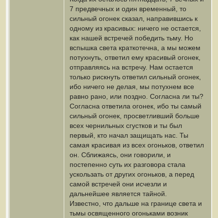
7 предвечных и один временный, то
сильный огонек сказал, направившись к
одному из красивых: ничего не остается,
как нашей встречей победить тьму. Но
вспышка света краткотечна, а мы можем
потухнуть, ответил ему красивый огонек,
отправляясь на встречу. Нам остается
только рискнуть ответил сильный огонек,
ибо ничего не делая, мы потухнем все
равно рано, или поздно. Согласна ли ты?
Согласна ответила огонек, ибо ты самый
сильный огонек, просветливший больше
всех чернильных сгустков и ты был
первый, кто начал защищать нас. Ты
самая красивая из всех огоньков, ответил
он. Сближаясь, они говорили, и
постепенно суть их разговора стала
ускользать от других огоньков, а перед
самой встречей они исчезли и
дальнейшее является тайной.
Известно, что дальше на границе света и
тьмы освященного огоньками возник