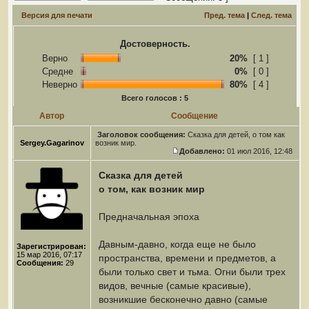
Версия для печати
Пред. тема
|
След. тема
Достоверность.
Верно
20%
[ 1 ]
Средне
0%
[ 0 ]
Неверно
80%
[ 4 ]
Всего голосов : 5
Автор
Сообщение
Заголовок сообщения:
Сказка для детей, о том как
Sergey.Gagarinov
возник мир.
Добавлено:
01 июл 2016, 12:48
Сказка для детей
о том, как возник мир
Предначальная эпоха
Давным-давно, когда еще не было
Зарегистрирован:
15 мар 2016, 07:17
пространства, времени и предметов, а
Сообщения:
29
были только свет и тьма. Огни были трех
видов, вечные (самые красивые),
возникшие бесконечно давно (самые