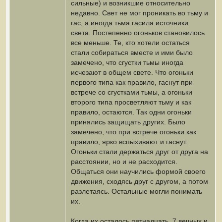
сильные) и возникшие относительно
недавно. Свет не мог проникать во тьму и
гас, а иногда тьма гасила источники
света. Постепенно огоньков становилось
все меньше. Те, кто хотели остаться
стали собираться вместе и ими было
замечено, что сгустки тьмы иногда
исчезают в общем свете. Что огоньки
первого типа как правило, гаснут при
встрече со сгустками тьмы, а огоньки
второго типа просветляют тьму и как
правило, остаются. Так одни огоньки
принялись защищать других. Было
замечено, что при встрече огоньки как
правило, ярко вспыхивают и гаснут.
Огоньки стали держаться друг от друга на
расстоянии, но и не расходится.
Общаться они научились формой своего
движения, сходясь друг с другом, а потом
разлетаясь. Остальные могли понимать
их.
Когда их осталось пятнадцать, 7 вечных и