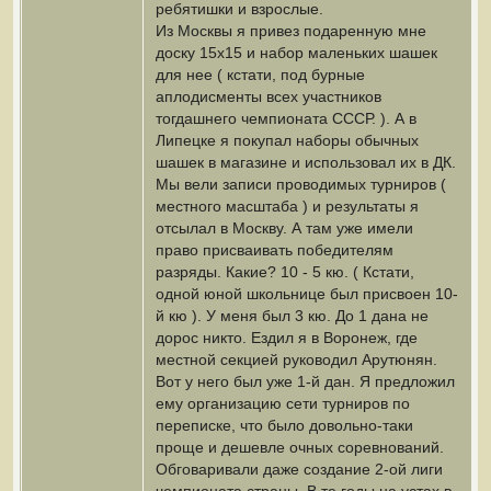
ребятишки и взрослые.
Из Москвы я привез подаренную мне
доску 15х15 и набор маленьких шашек
для нее ( кстати, под бурные
аплодисменты всех участников
тогдашнего чемпионата СССР. ). А в
Липецке я покупал наборы обычных
шашек в магазине и использовал их в ДК.
Мы вели записи проводимых турниров (
местного масштаба ) и результаты я
отсылал в Москву. А там уже имели
право присваивать победителям
разряды. Какие? 10 - 5 кю. ( Кстати,
одной юной школьнице был присвоен 10-
й кю ). У меня был 3 кю. До 1 дана не
дорос никто. Ездил я в Воронеж, где
местной секцией руководил Арутюнян.
Вот у него был уже 1-й дан. Я предложил
ему организацию сети турниров по
переписке, что было довольно-таки
проще и дешевле очных соревнований.
Обговаривали даже создание 2-ой лиги