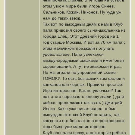
чемпионата страны. В те годы на устах в
этом узком мире были Игорь Синев,
Сальников, Кожин, Никонов. Ну куда уж
нам до таких звезд...
Так вот, по выходным дням к нам в Клуб
папа привозил своего сына-школьника из
города Елец. Этот древний город на 1
год старше Москвы. И вот за 70 км папа с
этим мальчиком презжали получать
удовольствие. Папа увлекался
международными шашками и имел опыт
соревнований. А тут не знакомая игра...
Но мы играли по упрощенной схеме -
ГОМОКУ. То есть без всяких там фолов и
капканов для черных. Правила простые.
Игра интересная. Как не увлечься? Так
вот, этого серьезного юношу звали ( да и
сейчас продолжают так звать ) Дмитрий
Ильин. Как я уже писал ранее, я был
вынужден этот свой Клуб оставить, так
как вести его бесплатно в перестроечные
годы было уже мало интересно.
Клуб распался сразу, а некоторые ребята