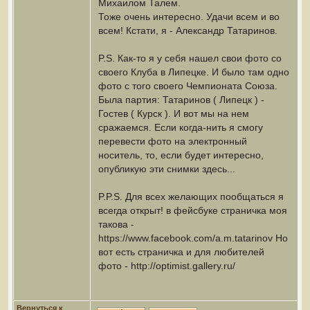
Михаилом Талем.
Тоже очень интересно. Удачи всем и во
всем! Кстати, я - Александр Татаринов.
P.S. Как-то я у себя нашел свои фото со
своего Клуба в Липецке. И было там одно
фото с того своего Чемпионата Союза.
Была партия: Татаринов ( Липецк ) -
Гостев ( Курск ). И вот мы на нем
сражаемся. Если когда-нить я смогу
перевести фото на электронный
носитель, то, если будет интересно,
опубликую эти снимки здесь...
P.P.S. Для всех желающих пообщаться я
всегда открыт! в фейсбуке страничка моя
такова -
https://www.facebook.com/a.m.tatarinov Но
вот есть страничка и для любителей
фото - http://optimist.gallery.ru/
Вернуться к