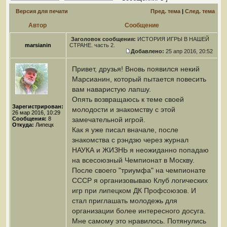
Версия для печати
Пред. тема
|
След. тема
Автор
Сообщение
Заголовок сообщения:
ИСТОРИЯ ИГРЫ В НАШЕЙ
marsianin
СТРАНЕ. часть 2.
Добавлено:
25 апр 2016, 20:52
Привет, друзья! Вновь появился некий
Марсианин, который пытается повесить
вам наваристую лапшу.
Опять возвращаюсь к теме своей
Зарегистрирован:
молодости и знакомству с этой
26 мар 2016, 10:29
Сообщения:
8
замечательной игрой.
Откуда:
Липецк
Как я уже писал вначале, после
знакомства с рэндзю через журнал
НАУКА и ЖИЗНЬ я неожиданно попадаю
на всесоюзный Чемпионат в Москву.
После своего "триумфа" на чемпионате
СССР я организовываю Клуб логических
игр при липецком ДК Профсоюзов. И
стал приглашать молодежь для
организации более интересного досуга.
Мне самому это нравилось. Потянулись