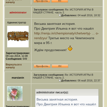
началу
Заголовок сообщения:
Re: ИСТОРИЯ ИГРЫ В
administrator
НАШЕЙ СТРАНЕ. часть 2.
Добавлено:
04 май 2016, 18:32
Администратор
Весьма занятная история.
Про Дмитрия Ильина я вот что нашёл
http://renju.in/chempionaty/chetvertyj- ... o-
rendzyu/
Третье место на Чемпионате
мира в 95 г.
Ждём продолжения!
Зарегистрирован:
09 сен 2014, 11:08
Сообщения:
649
Вернуться к
началу
Заголовок сообщения:
Re: ИСТОРИЯ ИГРЫ В
marsianin
НАШЕЙ СТРАНЕ. часть 2.
Добавлено:
06 май 2016, 22:37
administrator писал(а):
Весьма занятная история.
Про Дмитрия Ильина я вот что нашёл
Зарегистрирован: