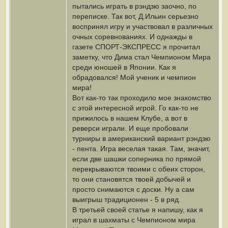
пытались играть в рэндзю заочно, по
переписке. Так вот, Д.Ильин серьезно
воспринял игру и участвовал в различных
очных соревнованиях. И однажды в
газете СПОРТ-ЭКСПРЕСС я прочитал
заметку, что Дима стал Чемпионом Мира
среди юношей в Японии. Как я
обрадовался! Мой ученик и чемпион
мира!
Вот как-то так проходило мое знакомство
с этой интересной игрой. Го как-то не
прижилось в нашем Клубе, а вот в
реверси играли. И еще пробовали
турниры в американский вариант рэндзю
- пента. Игра веселая такая. Там, значит,
если две шашки соперника по прямой
перекрываются твоими с обеих сторон,
то они становятся твоей добычей и
просто снимаются с доски. Ну а сам
выигрыш традиционен - 5 в ряд.
В третьей своей статье я напишу, как я
играл в шахматы с Чемпионом мира