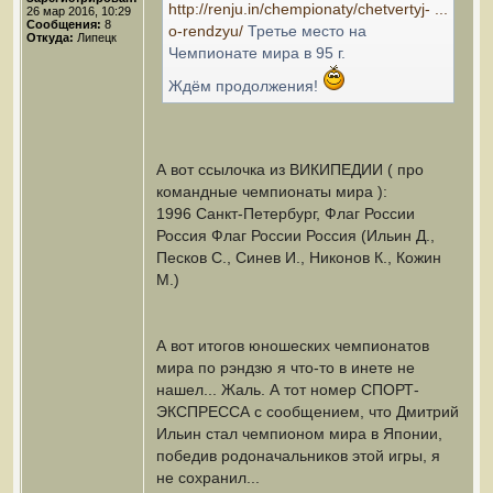
http://renju.in/chempionaty/chetvertyj- ...
26 мар 2016, 10:29
Сообщения:
8
o-rendzyu/
Третье место на
Откуда:
Липецк
Чемпионате мира в 95 г.
Ждём продолжения!
А вот ссылочка из ВИКИПЕДИИ ( про
командные чемпионаты мира ):
1996 Санкт-Петербург, Флаг России
Россия Флаг России Россия (Ильин Д.,
Песков С., Синев И., Никонов К., Кожин
М.)
А вот итогов юношеских чемпионатов
мира по рэндзю я что-то в инете не
нашел... Жаль. А тот номер СПОРТ-
ЭКСПРЕССА с сообщением, что Дмитрий
Ильин стал чемпионом мира в Японии,
победив родоначальников этой игры, я
не сохранил...