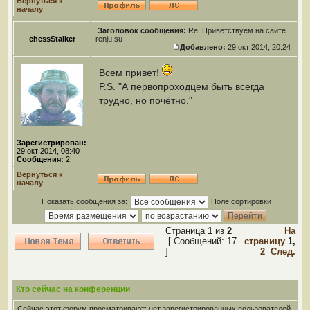
Вернуться к
началу
Заголовок сообщения:
Re: Приветствуем на сайте
chessStalker
renju.su
Добавлено:
29 окт 2014, 20:24
Всем привет!
P.S. "А первопроходцем быть всегда
трудно, но почётно."
Зарегистрирован:
29 окт 2014, 08:40
Сообщения:
2
Вернуться к
началу
Показать сообщения за:
Поле сортировки
Страница
1
из
2
На
[ Сообщений: 17
страницу
1
,
]
2
След.
Кто сейчас на конференции
Сейчас этот форум просматривают: нет зарегистрированных пользователей