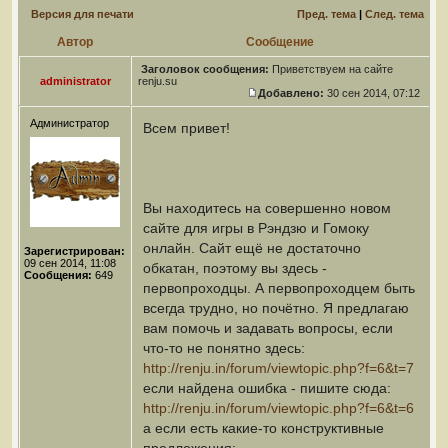
Версия для печати
Пред. тема
|
След. тема
Автор
Сообщение
Заголовок сообщения:
Приветствуем на сайте
administrator
renju.su
Добавлено:
30 сен 2014, 07:12
Администратор
Всем привет!
Вы находитесь на совершенно новом
сайте для игры в Рэндзю и Гомоку
онлайн. Сайт ещё не достаточно
Зарегистрирован:
09 сен 2014, 11:08
обкатан, поэтому вы здесь -
Сообщения:
649
первопроходцы. А первопроходцем быть
всегда трудно, но почётно. Я предлагаю
вам помочь и задавать вопросы, если
что-то не понятно здесь:
http://renju.in/forum/viewtopic.php?f=6&t=7
если найдена ошибка - пишите сюда:
http://renju.in/forum/viewtopic.php?f=6&t=6
а если есть какие-то конструктивные