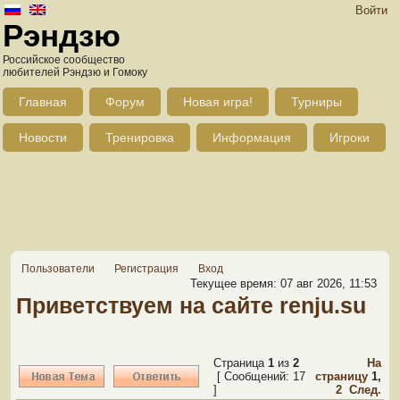
Войти
Рэндзю
Российское сообщество
любителей Рэндзю и Гомоку
Главная
Форум
Новая игра!
Турниры
Новости
Тренировка
Информация
Игроки
Пользователи
Регистрация
Вход
Текущее время: 07 авг 2026, 11:53
Приветствуем на сайте renju.su
Страница
1
из
2
На
[ Сообщений: 17
страницу
1
,
]
2
След.