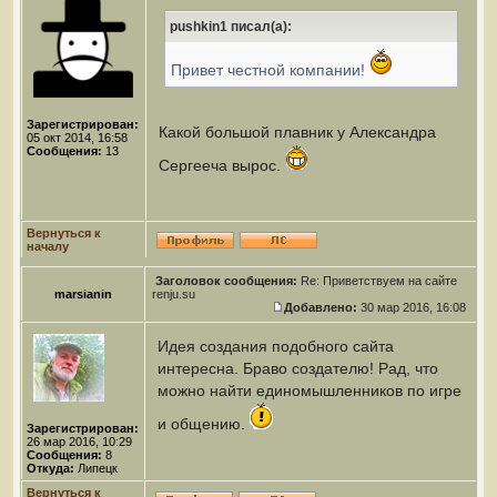
pushkin1 писал(а):
Привет честной компании!
Зарегистрирован:
Какой большой плавник у Александра
05 окт 2014, 16:58
Сообщения:
13
Сергееча вырос.
Вернуться к
началу
Заголовок сообщения:
Re: Приветствуем на сайте
marsianin
renju.su
Добавлено:
30 мар 2016, 16:08
Идея создания подобного сайта
интересна. Браво создателю! Рад, что
можно найти единомышленников по игре
и общению.
Зарегистрирован:
26 мар 2016, 10:29
Сообщения:
8
Откуда:
Липецк
Вернуться к