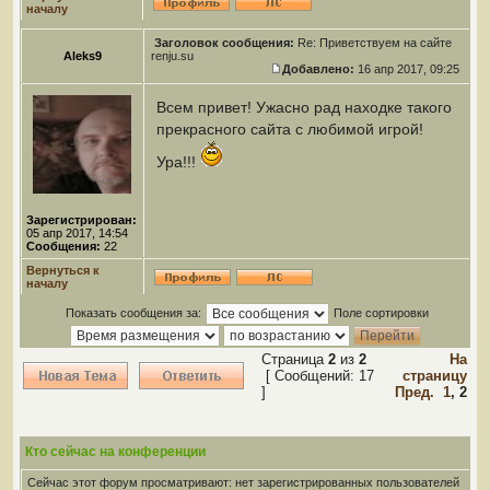
началу
Заголовок сообщения:
Re: Приветствуем на сайте
Aleks9
renju.su
Добавлено:
16 апр 2017, 09:25
Всем привет! Ужасно рад находке такого
прекрасного сайта с любимой игрой!
Ура!!!
Зарегистрирован:
05 апр 2017, 14:54
Сообщения:
22
Вернуться к
началу
Показать сообщения за:
Поле сортировки
Страница
2
из
2
На
[ Сообщений: 17
страницу
]
Пред.
1
,
2
Кто сейчас на конференции
Сейчас этот форум просматривают: нет зарегистрированных пользователей