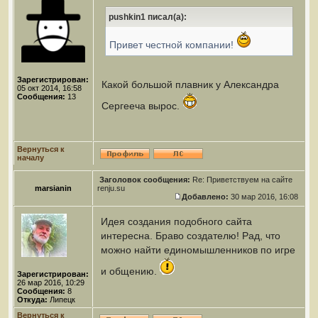
pushkin1 писал(а):
Привет честной компании!
Зарегистрирован:
Какой большой плавник у Александра
05 окт 2014, 16:58
Сообщения:
13
Сергееча вырос.
Вернуться к
началу
Заголовок сообщения:
Re: Приветствуем на сайте
marsianin
renju.su
Добавлено:
30 мар 2016, 16:08
Идея создания подобного сайта
интересна. Браво создателю! Рад, что
можно найти единомышленников по игре
и общению.
Зарегистрирован:
26 мар 2016, 10:29
Сообщения:
8
Откуда:
Липецк
Вернуться к