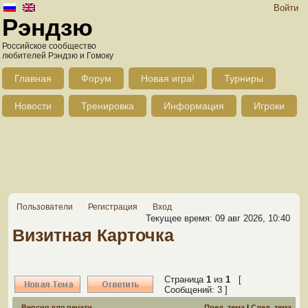
Войти
Рэндзю
Российское сообщество
любителей Рэндзю и Гомоку
Главная
Форум
Новая игра!
Турниры
Новости
Тренировка
Информация
Игроки
Пользователи
Регистрация
Вход
Текущее время: 09 авг 2026, 10:40
Визитная Карточка
Страница
1
из
1
[
Сообщений: 3 ]
Версия для печати
Пред. тема
|
След. тема