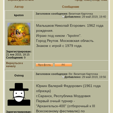
Автор
Сообщение
Заголовок сообщения:
Визитная Карточка
kpotnn
Добавлено:
29 май 2019, 19:40
Малышков Николай Егорович. 1962 года
рождения.
Играю под ником -"kpotnn".
Город Реутов. Московская область.
Знаком с игрой с 1979 года.
Зарегистрирован:
21 янв 2015, 18:15
Сообщения:
9
Вернуться к
началу
Заголовок сообщения:
Re: Визитная Карточка
Ostrog
Добавлено:
29 май 2019, 19:56
Юркин Валерий Федорович (1961 года
образца)
г.Саранск, Республика Мордовия
Первый очный турнир -
"Архангельск-400" (отборочный к III
Всесоюзному фестивалю) по
Зарегистрирован: