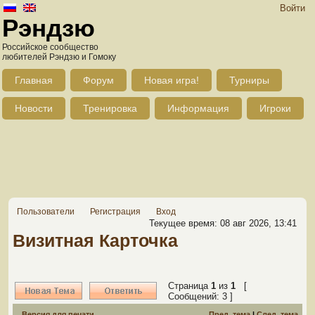
Войти
Рэндзю
Российское сообщество
любителей Рэндзю и Гомоку
Главная
Форум
Новая игра!
Турниры
Новости
Тренировка
Информация
Игроки
Пользователи
Регистрация
Вход
Текущее время: 08 авг 2026, 13:41
Визитная Карточка
Страница
1
из
1
[
Сообщений: 3 ]
Версия для печати
Пред. тема
|
След. тема