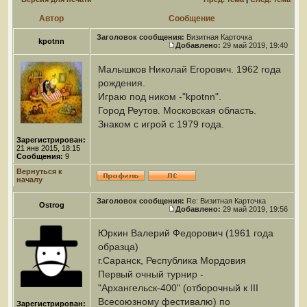
Автор
Сообщение
Заголовок сообщения:
Визитная Карточка
kpotnn
Добавлено:
29 май 2019, 19:40
Малышков Николай Егорович. 1962 года
рождения.
Играю под ником -"kpotnn".
Город Реутов. Московская область.
Знаком с игрой с 1979 года.
Зарегистрирован:
21 янв 2015, 18:15
Сообщения:
9
Вернуться к
началу
Заголовок сообщения:
Re: Визитная Карточка
Ostrog
Добавлено:
29 май 2019, 19:56
Юркин Валерий Федорович (1961 года
образца)
г.Саранск, Республика Мордовия
Первый очный турнир -
"Архангельск-400" (отборочный к III
Всесоюзному фестивалю) по
Зарегистрирован: