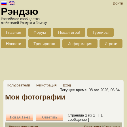
Войти
Рэндзю
Российское сообщество
любителей Рэндзю и Гомоку
Главная
Форум
Новая игра!
Турниры
Новости
Тренировка
Информация
Игроки
Пользователи
Регистрация
Вход
Текущее время: 08 авг 2026, 06:34
Мои фотографии
Страница
1
из
1
[ 1
сообщение ]
Версия для печати
Пред. тема
|
След. тема