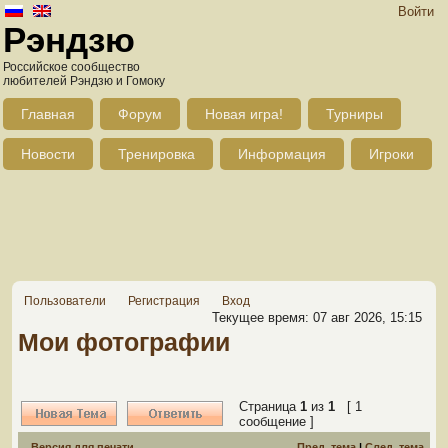
Войти
Рэндзю
Российское сообщество
любителей Рэндзю и Гомоку
Главная
Форум
Новая игра!
Турниры
Новости
Тренировка
Информация
Игроки
Пользователи
Регистрация
Вход
Текущее время: 07 авг 2026, 15:15
Мои фотографии
Страница
1
из
1
[ 1
сообщение ]
Версия для печати
Пред. тема
|
След. тема