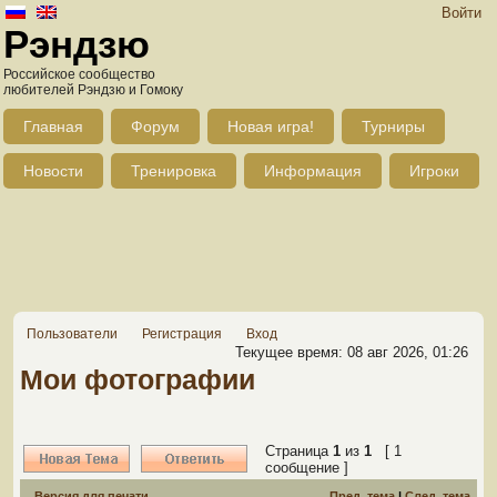
Войти
Рэндзю
Российское сообщество
любителей Рэндзю и Гомоку
Главная
Форум
Новая игра!
Турниры
Новости
Тренировка
Информация
Игроки
Пользователи
Регистрация
Вход
Текущее время: 08 авг 2026, 01:26
Мои фотографии
Страница
1
из
1
[ 1
сообщение ]
Версия для печати
Пред. тема
|
След. тема